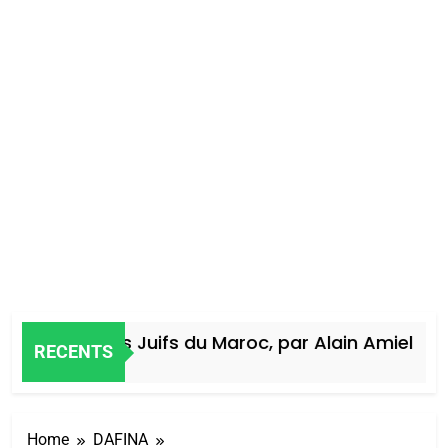
Histoire des Juifs du Maroc, par Alain Amiel
RECENTS
 Jours Ago
Home
DAFINA