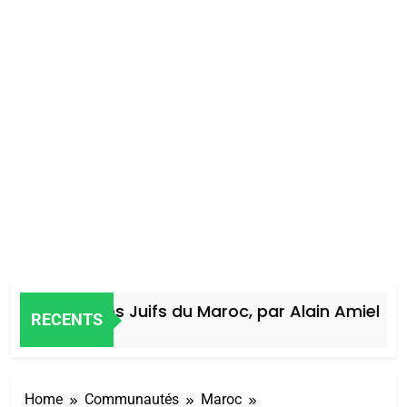
Histoire des Juifs du Maroc, par Alain Amiel
RECENTS
4 Jours Ago
Home
Communautés
Maroc