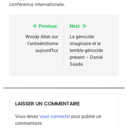
conférence internationale.
Previous:
Next:
Navigation
de
Woody Allen sur
Le génocide
5
l’antisémitisme
imaginaire et le
l’article
2025, l’année la plus
aujourd’hui
terrible génocide
meurtrière selon le
présent – Daniel
Saada
rapport d’ADL contre
FRANCE
ISRAÉL
l’antisémitisme
6
FIÈRE, DIGNE ET RÉSILIENTE :
POURQUOI JE REVENDIQUE
MA JUDAÏTE par Thérèse
LAISSER UN COMMENTAIRE
ISRAÉL
JUDAISME
Zrihen-Dvir
Vous devez
vous connecter
pour publier un
7
commentaire.
CE QUI NOUS MANQUE –