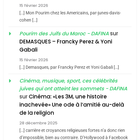
15 février 2026
5
CINEMA
ISRAÉL
2025, l’année la plus
[…] Mon Pourim chez les Americains, par-junes-davis-
cohen […]
meurtrière selon le rapport
2
«Tu dis génocide, je dis
d’ADL contre
sur
Pourim des Juifs du Maroc - DAFINA
FRANCE
ISRAÉL
guerre»: La nouvelle
l’antisémitisme
DEMASQUES – Francky Perez & Yoni
chanson de Boy George
6
Gabali
ISRAÉL
JUDAISME
FIÈRE, DIGNE ET RÉSILIENTE :
15 février 2026
POURQUOI JE REVENDIQUE
3
[…] Demasques, par Francky Perez et Yoni Gabali […]
MA JUDAÏTE par Thérèse
Tout sur la Nostalgie
ISRAÉL
JUDAISME
Cinéma, musique, sport, ces célébrités
Zrihen-Dvir
SOUVENIRS
juives qui ont atteint les sommets - DAFINA
7
CE QUI NOUS MANQUE –
sur
Cinéma: «Les 3M, une histoire
inachevée» Une ode à l’amitié au-delà
Jacques Hadida
4
Accords d’Isaac:
de la religion
JUDAISME
l’alliance pourrait
28 décembre 2025
s’étendre à 13 pays
[…] carrière et croyances religieuses fortes n’a donc rien
8
ISRAÉL
JUDAISME
Maroc : Les amandes de
d’impossible, bien au contraire. D’Hollywood à Facebook