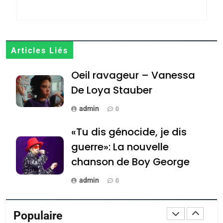
Jacques Hadida
JUDAISME
8
Articles Liés
Maroc : Les amandes de
Oeil ravageur – Vanessa
Tafraout, le miel de Tadla
Azilal consacrés produits
De Loya Stauber
DAFINA
MAROC
du terroir
admin
0
1
Oeil ravageur – Vanessa
«Tu dis génocide, je dis
De Loya Stauber
guerre»: La nouvelle
CINEMA
ISRAÉL
chanson de Boy George
2
admin
0
«Tu dis génocide, je dis
Tout sur la Nostalgie
guerre»: La nouvelle
Populaire
chanson de Boy George
admin
ISRAÉL
JUDAISME
0