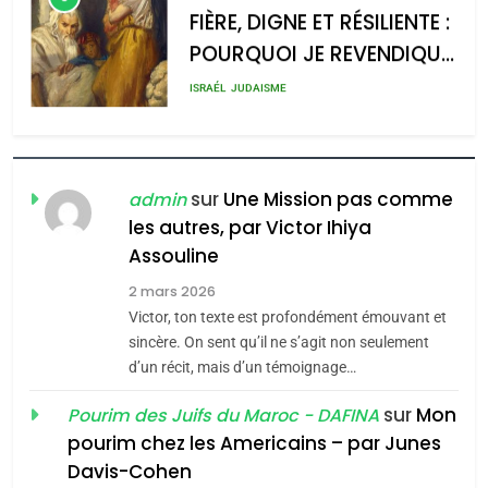
l’antisémitisme
FIÈRE, DIGNE ET RÉSILIENTE :
POURQUOI JE REVENDIQUE
admin
0
MA JUDAÏTE par Thérèse
ISRAÉL
JUDAISME
Zrihen-Dvir
7
CE QUI NOUS MANQUE –
Jacques Hadida
sur
Une Mission pas comme
admin
les autres, par Victor Ihiya
JUDAISME
Assouline
8
2 mars 2026
Maroc : Les amandes de
Victor, ton texte est profondément émouvant et
Tafraout, le miel de Tadla
sincère. On sent qu’il ne s’agit non seulement
Azilal consacrés produits
d’un récit, mais d’un témoignage…
DAFINA
MAROC
du terroir
sur
Mon
Pourim des Juifs du Maroc - DAFINA
1
pourim chez les Americains – par Junes
Oeil ravageur – Vanessa
Davis-Cohen
De Loya Stauber