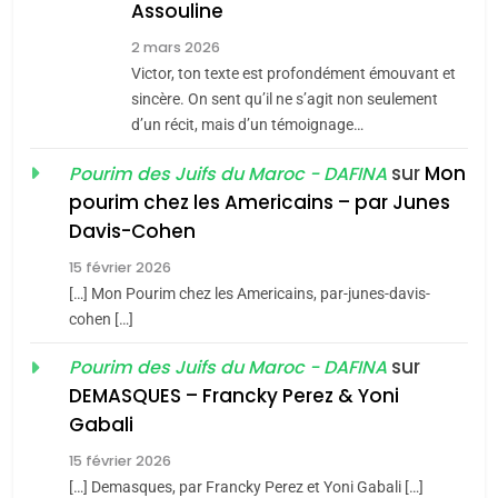
Assouline
8
2 mars 2026
Maroc : Les amandes de
Victor, ton texte est profondément émouvant et
Tafraout, le miel de Tadla
sincère. On sent qu’il ne s’agit non seulement
Azilal consacrés produits
d’un récit, mais d’un témoignage…
DAFINA
MAROC
du terroir
sur
Mon
Pourim des Juifs du Maroc - DAFINA
1
pourim chez les Americains – par Junes
Oeil ravageur – Vanessa
Davis-Cohen
De Loya Stauber
15 février 2026
5
CINEMA
ISRAÉL
2025, l’année la plus
[…] Mon Pourim chez les Americains, par-junes-davis-
cohen […]
meurtrière selon le rapport
2
«Tu dis génocide, je dis
d’ADL contre
sur
Pourim des Juifs du Maroc - DAFINA
FRANCE
ISRAÉL
guerre»: La nouvelle
l’antisémitisme
DEMASQUES – Francky Perez & Yoni
chanson de Boy George
6
Gabali
ISRAÉL
JUDAISME
FIÈRE, DIGNE ET RÉSILIENTE :
15 février 2026
POURQUOI JE REVENDIQUE
3
[…] Demasques, par Francky Perez et Yoni Gabali […]