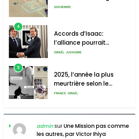
l’alliance pourrait
GPO
s’étendre à 13 pays
ISRAÉL
JUDAISME
d’Amérique latine
5
2025, l’année la plus
meurtrière selon le
2025, l’année la plus
rapport d’ADL contre
meurtrière selon le rapport
FRANCE
ISRAÉL
l’antisémitisme
d’ADL contre
6
l’antisémitisme
FIÈRE, DIGNE ET RÉSILIENTE :
POURQUOI JE REVENDIQUE
admin
0
MA JUDAÏTE par Thérèse
ISRAÉL
JUDAISME
Zrihen-Dvir
7
CE QUI NOUS MANQUE –
Jacques Hadida
sur
Une Mission pas comme
admin
les autres, par Victor Ihiya
JUDAISME