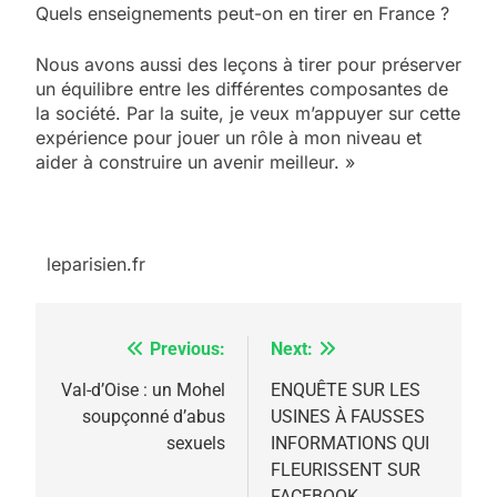
Quels enseignements peut-on en tirer en France ?
Nous avons aussi des leçons à tirer pour préserver
un équilibre entre les différentes composantes de
la société. Par la suite, je veux m’appuyer sur cette
expérience pour jouer un rôle à mon niveau et
aider à construire un avenir meilleur. »
leparisien.fr
Previous:
Next:
Navigation
de
Val-d’Oise : un Mohel
ENQUÊTE SUR LES
5
soupçonné d’abus
USINES À FAUSSES
l’article
2025, l’année la plus
sexuels
INFORMATIONS QUI
meurtrière selon le
FLEURISSENT SUR
FACEBOOK