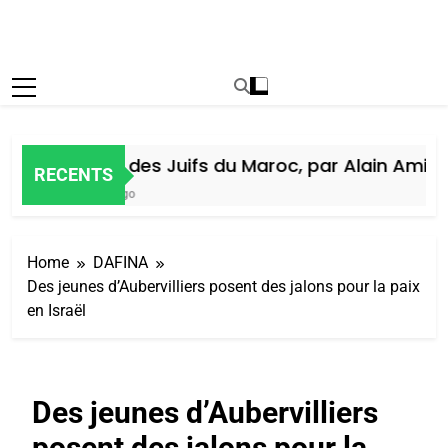
Histoire des Juifs du Maroc, par Alain Amiel
RECENTS
1 Semaine Ago
Home
DAFINA
Des jeunes d’Aubervilliers posent des jalons pour la paix
en Israël
Des jeunes d’Aubervilliers
posent des jalons pour la