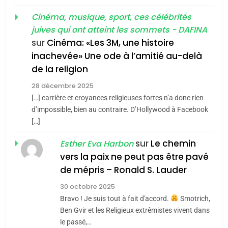
MA JUDAÏTE par Thérèse
Tout sur la Nostalgie
ISRAÉL
JUDAISME
Cinéma, musique, sport, ces célébrités
Zrihen-Dvir
SOUVENIRS
juives qui ont atteint les sommets - DAFINA
7
CE QUI NOUS MANQUE –
sur
Cinéma: «Les 3M, une histoire
inachevée» Une ode à l’amitié au-delà
Jacques Hadida
4
Accords d’Isaac:
de la religion
JUDAISME
l’alliance pourrait
28 décembre 2025
s’étendre à 13 pays
[…] carrière et croyances religieuses fortes n’a donc rien
8
ISRAÉL
JUDAISME
Maroc : Les amandes de
d’impossible, bien au contraire. D’Hollywood à Facebook
d’Amérique latine
[…]
Tafraout, le miel de Tadla
5
2025, l’année la plus
Azilal consacrés produits
sur
Le chemin
DAFINA
MAROC
Esther Eva Harbon
meurtrière selon le
du terroir
vers la paix ne peut pas être pavé
rapport d’ADL contre
1
de mépris – Ronald S. Lauder
FRANCE
ISRAÉL
Oeil ravageur – Vanessa De
l’antisémitisme
30 octobre 2025
Loya Stauber
6
Bravo ! Je suis tout à fait d'accord.
Smotrich,
FIÈRE, DIGNE ET RÉSILIENTE :
CINEMA
ISRAÉL
Ben Gvir et les Religieux extrêmistes vivent dans
POURQUOI JE REVENDIQUE
le passé,…