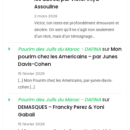
Assouline
Zrihen-Dvir
7
2 mars 2026
CE QUI NOUS MANQUE –
Victor, ton texte est profondément émouvant et
Jacques Hadida
sincère. On sent qu’il ne s’agit non seulement
d’un récit, mais d’un témoignage…
JUDAISME
sur
Mon
Pourim des Juifs du Maroc - DAFINA
8
pourim chez les Americains – par Junes
Maroc : Les amandes de
Davis-Cohen
Tafraout, le miel de Tadla
15 février 2026
Azilal consacrés produits
DAFINA
MAROC
[…] Mon Pourim chez les Americains, par-junes-davis-
du terroir
cohen […]
1
Oeil ravageur – Vanessa
sur
Pourim des Juifs du Maroc - DAFINA
De Loya Stauber
DEMASQUES – Francky Perez & Yoni
5
Gabali
CINEMA
ISRAÉL
2025, l’année la plus
15 février 2026
meurtrière selon le rapport
2