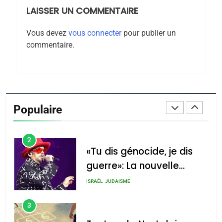
LAISSER UN COMMENTAIRE
8
Maroc : Les amandes de
Vous devez
vous connecter
pour publier un
Tafraout, le miel de Tadla
commentaire.
Azilal consacrés produits
DAFINA
MAROC
du terroir
1
Oeil ravageur – Vanessa
De Loya Stauber
Populaire
CINEMA
ISRAÉL
2
«Tu dis génocide, je dis
guerre»: La nouvelle
chanson de Boy George
ISRAÉL
JUDAISME
3