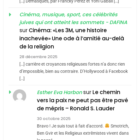
[…] Demasques, par Francky Perez et Yoni Gabali […]
«Tu dis génocide, je dis
d’ADL contre
FRANCE
ISRAÉL
guerre»: La nouvelle
Cinéma, musique, sport, ces célébrités
l’antisémitisme
juives qui ont atteint les sommets - DAFINA
chanson de Boy George
6
ISRAÉL
JUDAISME
FIÈRE, DIGNE ET RÉSILIENTE :
sur
Cinéma: «Les 3M, une histoire
inachevée» Une ode à l’amitié au-delà
POURQUOI JE REVENDIQUE
3
de la religion
MA JUDAÏTE par Thérèse
Tout sur la Nostalgie
ISRAÉL
JUDAISME
Zrihen-Dvir
28 décembre 2025
SOUVENIRS
[…] carrière et croyances religieuses fortes n’a donc rien
7
CE QUI NOUS MANQUE –
d’impossible, bien au contraire. D’Hollywood à Facebook
[…]
Jacques Hadida
4
Accords d’Isaac:
sur
Le chemin
JUDAISME
Esther Eva Harbon
l’alliance pourrait
vers la paix ne peut pas être pavé
s’étendre à 13 pays
8
de mépris – Ronald S. Lauder
ISRAÉL
JUDAISME
Maroc : Les amandes de
d’Amérique latine
30 octobre 2025
Tafraout, le miel de Tadla
5
Bravo ! Je suis tout à fait d'accord.
Smotrich,
2025, l’année la plus
Azilal consacrés produits
DAFINA
MAROC
Ben Gvir et les Religieux extrêmistes vivent dans
meurtrière selon le