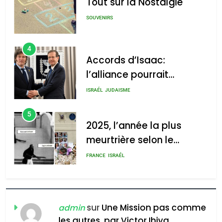
Tout sur la Nostalgie
SOUVENIRS
4
Accords d’Isaac:
l’alliance pourrait
s’étendre à 13 pays
ISRAÉL
JUDAISME
d’Amérique latine
5
2025, l’année la plus
meurtrière selon le
rapport d’ADL contre
FRANCE
ISRAÉL
l’antisémitisme
6
FIÈRE, DIGNE ET RÉSILIENTE :
POURQUOI JE REVENDIQUE
sur
Une Mission pas comme
admin
MA JUDAÏTE par Thérèse
les autres, par Victor Ihiya
ISRAÉL
JUDAISME