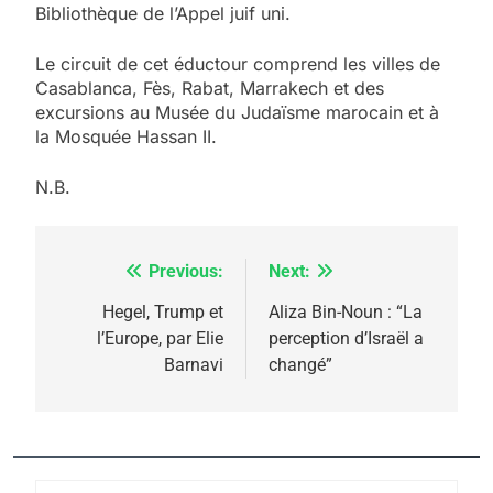
Bibliothèque de l’Appel juif uni.
Le circuit de cet éductour comprend les villes de
5
Casablanca, Fès, Rabat, Marrakech et des
2025, l’année la plus
excursions au Musée du Judaïsme marocain et à
meurtrière selon le
la Mosquée Hassan II.
rapport d’ADL contre
FRANCE
ISRAÉL
N.B.
l’antisémitisme
6
FIÈRE, DIGNE ET RÉSILIENTE :
Previous:
Next:
Navigation
POURQUOI JE REVENDIQUE
MA JUDAÏTE par Thérèse
de
Hegel, Trump et
Aliza Bin-Noun : “La
ISRAÉL
JUDAISME
l’Europe, par Elie
perception d’Israël a
Zrihen-Dvir
l’article
Barnavi
changé”
7
CE QUI NOUS MANQUE –
Jacques Hadida
JUDAISME