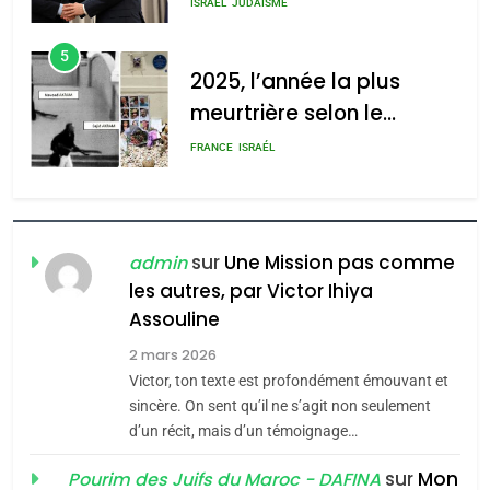
s’étendre à 13 pays
ISRAÉL
JUDAISME
d’Amérique latine
5
2025, l’année la plus
meurtrière selon le
rapport d’ADL contre
FRANCE
ISRAÉL
l’antisémitisme
6
FIÈRE, DIGNE ET RÉSILIENTE :
POURQUOI JE REVENDIQUE
sur
Une Mission pas comme
admin
MA JUDAÏTE par Thérèse
les autres, par Victor Ihiya
ISRAÉL
JUDAISME
Assouline
Zrihen-Dvir
7
2 mars 2026
CE QUI NOUS MANQUE –
Victor, ton texte est profondément émouvant et
Jacques Hadida
sincère. On sent qu’il ne s’agit non seulement
d’un récit, mais d’un témoignage…
JUDAISME
sur
Mon
Pourim des Juifs du Maroc - DAFINA
8