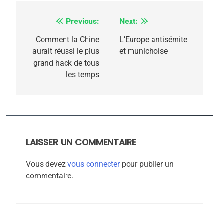
l’antisémitisme
6
FIÈRE, DIGNE ET RÉSILIENTE :
Previous:
Next:
Navigation
POURQUOI JE REVENDIQUE
de
Comment la Chine
L’Europe antisémite
MA JUDAÏTE par Thérèse
aurait réussi le plus
et munichoise
ISRAÉL
JUDAISME
l’article
grand hack de tous
Zrihen-Dvir
les temps
7
CE QUI NOUS MANQUE –
Jacques Hadida
JUDAISME
LAISSER UN COMMENTAIRE
8
Maroc : Les amandes de
Vous devez
vous connecter
pour publier un
Tafraout, le miel de Tadla
commentaire.
Azilal consacrés produits
DAFINA
MAROC
du terroir
1
Oeil ravageur – Vanessa