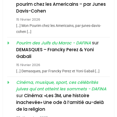
pourim chez les Americains – par Junes
Maroc : Les amandes de
Davis-Cohen
Tafraout, le miel de Tadla
15 février 2026
Azilal consacrés produits
DAFINA
MAROC
[…] Mon Pourim chez les Americains, par-junes-davis-
du terroir
cohen […]
1
Oeil ravageur – Vanessa
sur
Pourim des Juifs du Maroc - DAFINA
De Loya Stauber
DEMASQUES – Francky Perez & Yoni
5
Gabali
CINEMA
ISRAÉL
2025, l’année la plus
15 février 2026
meurtrière selon le rapport
2
[…] Demasques, par Francky Perez et Yoni Gabali […]
«Tu dis génocide, je dis
d’ADL contre
FRANCE
ISRAÉL
guerre»: La nouvelle
Cinéma, musique, sport, ces célébrités
l’antisémitisme
juives qui ont atteint les sommets - DAFINA
chanson de Boy George
6
ISRAÉL
JUDAISME
FIÈRE, DIGNE ET RÉSILIENTE :
sur
Cinéma: «Les 3M, une histoire
inachevée» Une ode à l’amitié au-delà
POURQUOI JE REVENDIQUE
3
de la religion
MA JUDAÏTE par Thérèse
Tout sur la Nostalgie
ISRAÉL
JUDAISME