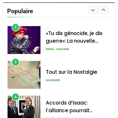
De Loya Stauber
Populaire
CINEMA
ISRAÉL
2
«Tu dis génocide, je dis
guerre»: La nouvelle
chanson de Boy George
ISRAÉL
JUDAISME
3
Tout sur la Nostalgie
SOUVENIRS
4
Accords d’Isaac:
l’alliance pourrait