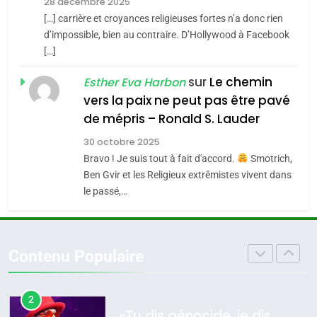
Zrihen-Dvir
28 décembre 2025
SOUVENIRS
[…] carrière et croyances religieuses fortes n’a donc rien
7
CE QUI NOUS MANQUE –
d’impossible, bien au contraire. D’Hollywood à Facebook
[…]
Jacques Hadida
4
Accords d’Isaac:
sur
Le chemin
JUDAISME
Esther Eva Harbon
l’alliance pourrait
vers la paix ne peut pas être pavé
s’étendre à 13 pays
8
de mépris – Ronald S. Lauder
ISRAÉL
JUDAISME
Maroc : Les amandes de
d’Amérique latine
30 octobre 2025
Tafraout, le miel de Tadla
5
Bravo ! Je suis tout à fait d'accord.
Smotrich,
2025, l’année la plus
Azilal consacrés produits
DAFINA
MAROC
Ben Gvir et les Religieux extrêmistes vivent dans
meurtrière selon le
du terroir
le passé,…
rapport d’ADL contre
1
FRANCE
ISRAÉL
Oeil ravageur – Vanessa De
l’antisémitisme
Loya Stauber
6
Contenu Populaire
FIÈRE, DIGNE ET RÉSILIENTE :
CINEMA
ISRAÉL
POURQUOI JE REVENDIQUE
MA JUDAÏTE par Thérèse
2
ISRAÉL
JUDAISME
«Tu dis génocide, je dis