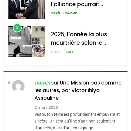
l’alliance pourrait
2025, l’année la plus
s’étendre à 13 pays
meurtrière selon le rapport
ISRAÉL
JUDAISME
d’Amérique latine
d’ADL contre
5
l’antisémitisme
2025, l’année la plus
meurtrière selon le
admin
0
rapport d’ADL contre
FRANCE
ISRAÉL
l’antisémitisme
6
FIÈRE, DIGNE ET RÉSILIENTE :
POURQUOI JE REVENDIQUE
sur
Une Mission pas comme
admin
MA JUDAÏTE par Thérèse
les autres, par Victor Ihiya
ISRAÉL
JUDAISME
Assouline
Zrihen-Dvir
7
2 mars 2026
CE QUI NOUS MANQUE –
Victor, ton texte est profondément émouvant et
Jacques Hadida
sincère. On sent qu’il ne s’agit non seulement
d’un récit, mais d’un témoignage…
JUDAISME