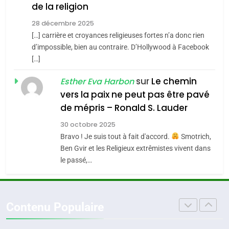
de la religion
MA JUDAÏTE par Thérèse
Tout sur la Nostalgie
ISRAÉL
JUDAISME
Zrihen-Dvir
28 décembre 2025
SOUVENIRS
[…] carrière et croyances religieuses fortes n’a donc rien
7
CE QUI NOUS MANQUE –
d’impossible, bien au contraire. D’Hollywood à Facebook
[…]
Jacques Hadida
4
Accords d’Isaac:
sur
Le chemin
JUDAISME
Esther Eva Harbon
l’alliance pourrait
vers la paix ne peut pas être pavé
s’étendre à 13 pays
8
de mépris – Ronald S. Lauder
ISRAÉL
JUDAISME
Maroc : Les amandes de
d’Amérique latine
30 octobre 2025
Tafraout, le miel de Tadla
5
Bravo ! Je suis tout à fait d'accord.
Smotrich,
2025, l’année la plus
Azilal consacrés produits
DAFINA
MAROC
Ben Gvir et les Religieux extrêmistes vivent dans
meurtrière selon le
du terroir
le passé,…
rapport d’ADL contre
1
FRANCE
ISRAÉL
Oeil ravageur – Vanessa De
l’antisémitisme
Loya Stauber
6
Contenu Populaire
FIÈRE, DIGNE ET RÉSILIENTE :
CINEMA
ISRAÉL
POURQUOI JE REVENDIQUE