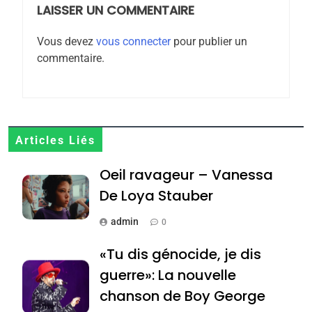
rapport d’ADL contre
LAISSER UN COMMENTAIRE
FRANCE
ISRAÉL
l’antisémitisme
Vous devez
vous connecter
pour publier un
6
commentaire.
FIÈRE, DIGNE ET RÉSILIENTE :
POURQUOI JE REVENDIQUE
MA JUDAÏTE par Thérèse
ISRAÉL
JUDAISME
Zrihen-Dvir
7
Articles Liés
CE QUI NOUS MANQUE –
Oeil ravageur – Vanessa
Jacques Hadida
De Loya Stauber
JUDAISME
admin
0
8
Maroc : Les amandes de
«Tu dis génocide, je dis
Tafraout, le miel de Tadla
guerre»: La nouvelle
Azilal consacrés produits
DAFINA
MAROC
chanson de Boy George
du terroir