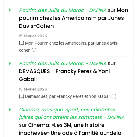
sur
Mon
Pourim des Juifs du Maroc - DAFINA
8
pourim chez les Americains – par Junes
Maroc : Les amandes de
Davis-Cohen
Tafraout, le miel de Tadla
15 février 2026
Azilal consacrés produits
DAFINA
MAROC
[…] Mon Pourim chez les Americains, par-junes-davis-
du terroir
cohen […]
1
Oeil ravageur – Vanessa
sur
Pourim des Juifs du Maroc - DAFINA
De Loya Stauber
DEMASQUES – Francky Perez & Yoni
5
Gabali
CINEMA
ISRAÉL
2025, l’année la plus
15 février 2026
meurtrière selon le rapport
2
[…] Demasques, par Francky Perez et Yoni Gabali […]
«Tu dis génocide, je dis
d’ADL contre
FRANCE
ISRAÉL
guerre»: La nouvelle
Cinéma, musique, sport, ces célébrités
l’antisémitisme
juives qui ont atteint les sommets - DAFINA
chanson de Boy George
6
ISRAÉL
JUDAISME
FIÈRE, DIGNE ET RÉSILIENTE :
sur
Cinéma: «Les 3M, une histoire
inachevée» Une ode à l’amitié au-delà
POURQUOI JE REVENDIQUE
3