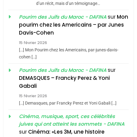
d’un récit, mais d’un témoignage…
JUDAISME
sur
Mon
Pourim des Juifs du Maroc - DAFINA
8
pourim chez les Americains – par Junes
Maroc : Les amandes de
Davis-Cohen
Tafraout, le miel de Tadla
15 février 2026
Azilal consacrés produits
DAFINA
MAROC
[…] Mon Pourim chez les Americains, par-junes-davis-
du terroir
cohen […]
1
Oeil ravageur – Vanessa
sur
Pourim des Juifs du Maroc - DAFINA
De Loya Stauber
DEMASQUES – Francky Perez & Yoni
5
Gabali
CINEMA
ISRAÉL
2025, l’année la plus
15 février 2026
meurtrière selon le rapport
2
[…] Demasques, par Francky Perez et Yoni Gabali […]
«Tu dis génocide, je dis
d’ADL contre
FRANCE
ISRAÉL
guerre»: La nouvelle
Cinéma, musique, sport, ces célébrités
l’antisémitisme
juives qui ont atteint les sommets - DAFINA
chanson de Boy George
6
ISRAÉL
JUDAISME
FIÈRE, DIGNE ET RÉSILIENTE :
sur
Cinéma: «Les 3M, une histoire