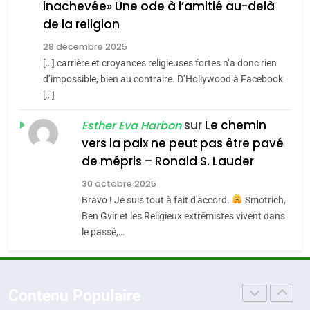
inachevée» Une ode à l’amitié au-delà
POURQUOI JE REVENDIQUE
3
de la religion
MA JUDAÏTE par Thérèse
Tout sur la Nostalgie
ISRAÉL
JUDAISME
Zrihen-Dvir
28 décembre 2025
SOUVENIRS
[…] carrière et croyances religieuses fortes n’a donc rien
7
CE QUI NOUS MANQUE –
d’impossible, bien au contraire. D’Hollywood à Facebook
[…]
Jacques Hadida
4
Accords d’Isaac:
sur
Le chemin
JUDAISME
Esther Eva Harbon
l’alliance pourrait
vers la paix ne peut pas être pavé
s’étendre à 13 pays
8
de mépris – Ronald S. Lauder
ISRAÉL
JUDAISME
Maroc : Les amandes de
d’Amérique latine
30 octobre 2025
Tafraout, le miel de Tadla
5
Bravo ! Je suis tout à fait d'accord.
Smotrich,
2025, l’année la plus
Azilal consacrés produits
DAFINA
MAROC
Ben Gvir et les Religieux extrêmistes vivent dans
meurtrière selon le
du terroir
le passé,…
rapport d’ADL contre
1
FRANCE
ISRAÉL
Oeil ravageur – Vanessa De
l’antisémitisme
Loya Stauber
6
Contenu Populaire
FIÈRE, DIGNE ET RÉSILIENTE :
CINEMA
ISRAÉL