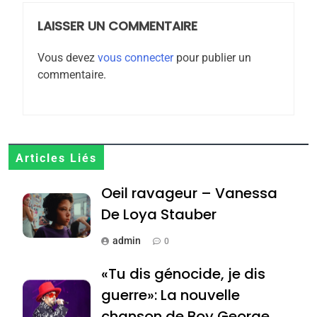
meurtrière selon le
rapport d’ADL contre
LAISSER UN COMMENTAIRE
FRANCE
ISRAÉL
l’antisémitisme
Vous devez
vous connecter
pour publier un
6
commentaire.
FIÈRE, DIGNE ET RÉSILIENTE :
POURQUOI JE REVENDIQUE
MA JUDAÏTE par Thérèse
ISRAÉL
JUDAISME
Zrihen-Dvir
7
Articles Liés
CE QUI NOUS MANQUE –
Oeil ravageur – Vanessa
Jacques Hadida
De Loya Stauber
JUDAISME
admin
0
8
Maroc : Les amandes de
«Tu dis génocide, je dis
Tafraout, le miel de Tadla
guerre»: La nouvelle
Azilal consacrés produits
DAFINA
MAROC
chanson de Boy George