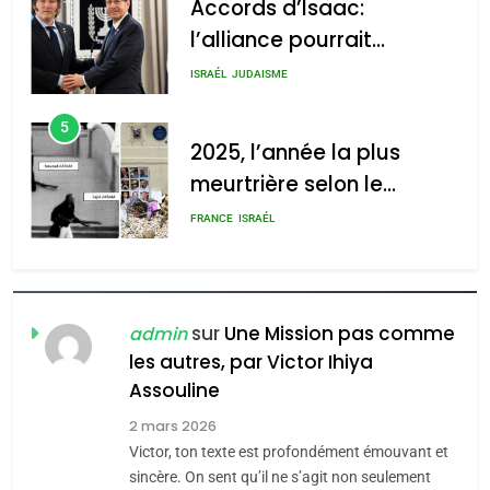
Accords d’Isaac:
l’alliance pourrait
2025, l’année la plus
s’étendre à 13 pays
meurtrière selon le rapport
ISRAÉL
JUDAISME
d’Amérique latine
d’ADL contre
5
l’antisémitisme
2025, l’année la plus
meurtrière selon le
admin
0
rapport d’ADL contre
FRANCE
ISRAÉL
l’antisémitisme
6
FIÈRE, DIGNE ET RÉSILIENTE :
POURQUOI JE REVENDIQUE
sur
Une Mission pas comme
admin
MA JUDAÏTE par Thérèse
les autres, par Victor Ihiya
ISRAÉL
JUDAISME
Assouline
Zrihen-Dvir
7
2 mars 2026
CE QUI NOUS MANQUE –
Victor, ton texte est profondément émouvant et
Jacques Hadida
sincère. On sent qu’il ne s’agit non seulement