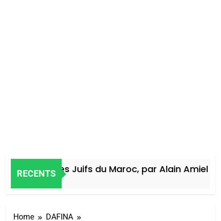
Histoire des Juifs du Maroc, par Alain Amiel
RECENTS
4 Jours Ago
Home
DAFINA