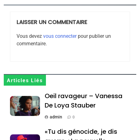
FIÈRE, DIGNE ET RÉSILIENTE :
POURQUOI JE REVENDIQUE
MA JUDAÏTE par Thérèse
LAISSER UN COMMENTAIRE
ISRAÉL
JUDAISME
Zrihen-Dvir
Vous devez
vous connecter
pour publier un
7
commentaire.
CE QUI NOUS MANQUE –
Jacques Hadida
JUDAISME
8
Articles Liés
Maroc : Les amandes de
Oeil ravageur – Vanessa
Tafraout, le miel de Tadla
Azilal consacrés produits
De Loya Stauber
DAFINA
MAROC
du terroir
admin
0
1
Oeil ravageur – Vanessa
«Tu dis génocide, je dis
De Loya Stauber