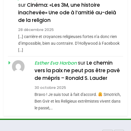
CE QUI NOUS MANQUE –
sur
Cinéma: «Les 3M, une histoire
inachevée» Une ode à l’amitié au-delà
Jacques Hadida
4
Accords d’Isaac:
de la religion
JUDAISME
l’alliance pourrait
28 décembre 2025
s’étendre à 13 pays
[…] carrière et croyances religieuses fortes n’a donc rien
8
ISRAÉL
JUDAISME
Maroc : Les amandes de
d’impossible, bien au contraire. D’Hollywood à Facebook
d’Amérique latine
[…]
Tafraout, le miel de Tadla
5
2025, l’année la plus
Azilal consacrés produits
sur
Le chemin
DAFINA
MAROC
Esther Eva Harbon
meurtrière selon le
du terroir
vers la paix ne peut pas être pavé
rapport d’ADL contre
1
de mépris – Ronald S. Lauder
FRANCE
ISRAÉL
Oeil ravageur – Vanessa De
l’antisémitisme
30 octobre 2025
Loya Stauber
6
Bravo ! Je suis tout à fait d'accord.
Smotrich,
FIÈRE, DIGNE ET RÉSILIENTE :
CINEMA
ISRAÉL
Ben Gvir et les Religieux extrêmistes vivent dans
POURQUOI JE REVENDIQUE
le passé,…
MA JUDAÏTE par Thérèse
2
ISRAÉL
JUDAISME
«Tu dis génocide, je dis
Zrihen-Dvir
guerre»: La nouvelle
7