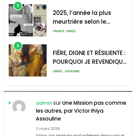
5
2025, l’année la plus
meurtrière selon le
2025, l’année la plus
rapport d’ADL contre
meurtrière selon le rapport
FRANCE
ISRAÉL
l’antisémitisme
d’ADL contre
6
l’antisémitisme
FIÈRE, DIGNE ET RÉSILIENTE :
POURQUOI JE REVENDIQUE
admin
0
MA JUDAÏTE par Thérèse
ISRAÉL
JUDAISME
Zrihen-Dvir
7
CE QUI NOUS MANQUE –
Jacques Hadida
sur
Une Mission pas comme
admin
les autres, par Victor Ihiya
JUDAISME
Assouline
8
2 mars 2026
Maroc : Les amandes de
Victor, ton texte est profondément émouvant et