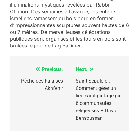
illuminations mystiques révélées par Rabbi
Chimon. Des semaines à l’avance, les enfants
israéliens ramassent du bois pour en former
d’impressionnantes sculptures souvent hautes de 6
ou 7 mètres. De merveilleuses célébrations
publiques sont organises et les tours en bois sont
brûlées le jour de Lag BaOmer.
Previous:
Next:
Navigation
de
Pêche des Falaises
Saint Sépulcre :
Akhfenir
Comment gérer un
l’article
5
lieu saint partagé par
2025, l’année la plus
6 communautés
meurtrière selon le
religieuses – David
Bensoussan
rapport d’ADL contre
FRANCE
ISRAÉL
l’antisémitisme
6