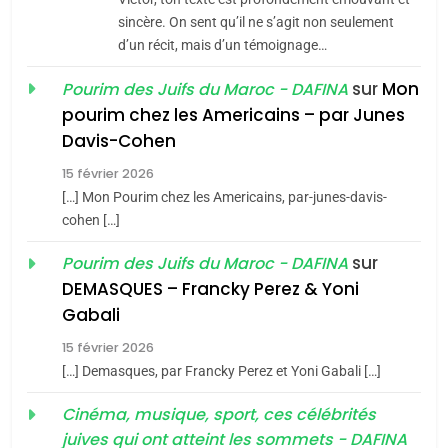
Tafraout, le miel de Tadla
sincère. On sent qu’il ne s’agit non seulement
Azilal consacrés produits
d’un récit, mais d’un témoignage…
DAFINA
MAROC
du terroir
sur
Mon
Pourim des Juifs du Maroc - DAFINA
1
pourim chez les Americains – par Junes
Oeil ravageur – Vanessa
Davis-Cohen
De Loya Stauber
15 février 2026
5
CINEMA
ISRAÉL
2025, l’année la plus
[…] Mon Pourim chez les Americains, par-junes-davis-
cohen […]
meurtrière selon le rapport
2
«Tu dis génocide, je dis
d’ADL contre
sur
Pourim des Juifs du Maroc - DAFINA
FRANCE
ISRAÉL
guerre»: La nouvelle
l’antisémitisme
DEMASQUES – Francky Perez & Yoni
chanson de Boy George
6
Gabali
ISRAÉL
JUDAISME
FIÈRE, DIGNE ET RÉSILIENTE :
15 février 2026
POURQUOI JE REVENDIQUE
3
[…] Demasques, par Francky Perez et Yoni Gabali […]
MA JUDAÏTE par Thérèse
Tout sur la Nostalgie
ISRAÉL
JUDAISME
Cinéma, musique, sport, ces célébrités
Zrihen-Dvir
SOUVENIRS
juives qui ont atteint les sommets - DAFINA
7