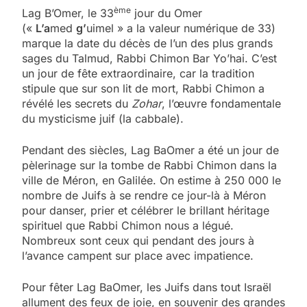
ème
Lag B’Omer, le 33
jour du Omer
(«
L’a
med
g’
uimel » a la valeur numérique de 33)
marque la date du décès de l’un des plus grands
sages du Talmud, Rabbi Chimon Bar Yo’hai. C’est
un jour de fête extraordinaire, car la tradition
stipule que sur son lit de mort, Rabbi Chimon a
révélé les secrets du
Zohar
, l’œuvre fondamentale
du mysticisme juif (la cabbale).
Pendant des siècles, Lag BaOmer a été un jour de
pèlerinage sur la tombe de Rabbi Chimon dans la
ville de Méron, en Galilée. On estime à 250 000 le
nombre de Juifs à se rendre ce jour-là à Méron
pour danser, prier et célébrer le brillant héritage
spirituel que Rabbi Chimon nous a légué.
Nombreux sont ceux qui pendant des jours à
l’avance campent sur place avec impatience.
Pour fêter Lag BaOmer, les Juifs dans tout Israël
allument des feux de joie, en souvenir des grandes