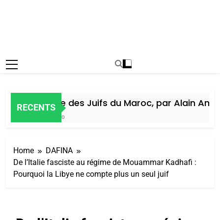
Histoire des Juifs du Maroc, par Alain Amiel
RECENTS
6 Jours Ago
Home
DAFINA
De l’Italie fasciste au régime de Mouammar Kadhafi :
Pourquoi la Libye ne compte plus un seul juif