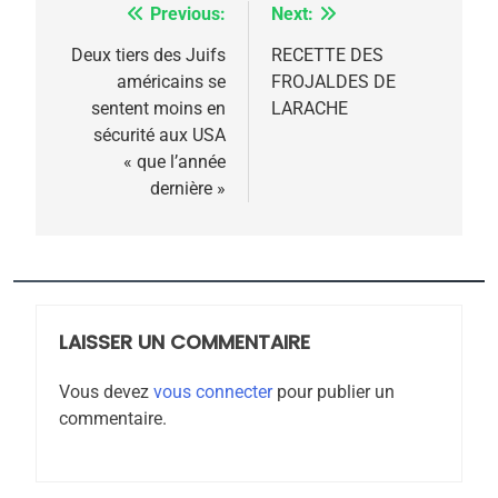
Previous:
Next:
Navigation
de
Deux tiers des Juifs
RECETTE DES
américains se
FROJALDES DE
l’article
sentent moins en
LARACHE
5
sécurité aux USA
2025, l’année la plus
« que l’année
meurtrière selon le
dernière »
rapport d’ADL contre
FRANCE
ISRAÉL
l’antisémitisme
6
FIÈRE, DIGNE ET RÉSILIENTE :
POURQUOI JE REVENDIQUE
LAISSER UN COMMENTAIRE
MA JUDAÏTE par Thérèse
ISRAÉL
JUDAISME
Zrihen-Dvir
Vous devez
vous connecter
pour publier un
7
commentaire.
CE QUI NOUS MANQUE –
Jacques Hadida