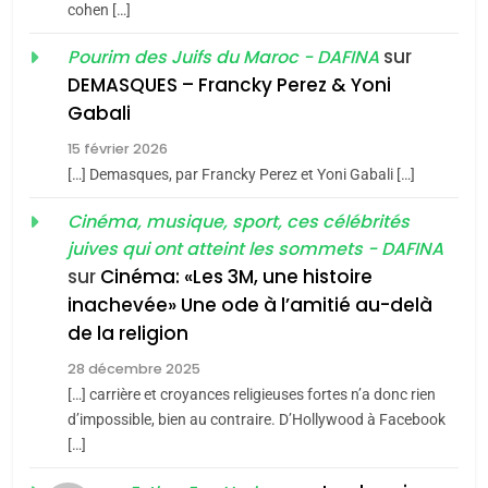
5
cohen […]
2025, l’année la plus
2
sur
Pourim des Juifs du Maroc - DAFINA
meurtrière selon le rapport
«Tu dis génocide, je dis
DEMASQUES – Francky Perez & Yoni
d’ADL contre
guerre»: La nouvelle
FRANCE
ISRAÉL
Gabali
l’antisémitisme
chanson de Boy George
ISRAÉL
JUDAISME
6
15 février 2026
FIÈRE, DIGNE ET RÉSILIENTE :
[…] Demasques, par Francky Perez et Yoni Gabali […]
3
POURQUOI JE REVENDIQUE
Tout sur la Nostalgie
Cinéma, musique, sport, ces célébrités
MA JUDAÏTE par Thérèse
ISRAÉL
JUDAISME
juives qui ont atteint les sommets - DAFINA
SOUVENIRS
Zrihen-Dvir
sur
Cinéma: «Les 3M, une histoire
7
inachevée» Une ode à l’amitié au-delà
CE QUI NOUS MANQUE –
4
de la religion
Jacques Hadida
Accords d’Isaac:
28 décembre 2025
l’alliance pourrait
JUDAISME
[…] carrière et croyances religieuses fortes n’a donc rien
s’étendre à 13 pays
ISRAÉL
JUDAISME
d’impossible, bien au contraire. D’Hollywood à Facebook
8
d’Amérique latine
[…]
Maroc : Les amandes de
5