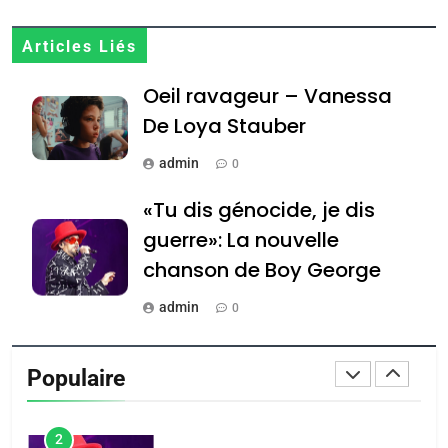
JUDAISME
Articles Liés
8
Maroc : Les amandes de
Oeil ravageur – Vanessa
Tafraout, le miel de Tadla
De Loya Stauber
Azilal consacrés produits
DAFINA
MAROC
admin
du terroir
0
1
«Tu dis génocide, je dis
Oeil ravageur – Vanessa
guerre»: La nouvelle
De Loya Stauber
chanson de Boy George
CINEMA
ISRAÉL
admin
0
2
«Tu dis génocide, je dis
Tout sur la Nostalgie
guerre»: La nouvelle
Populaire
admin
0
chanson de Boy George
ISRAÉL
JUDAISME