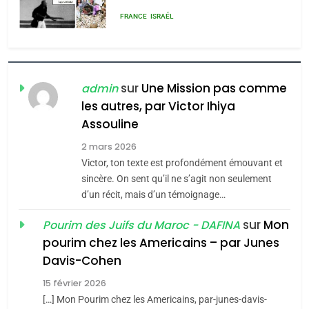
POURQUOI JE REVENDIQUE
MA JUDAÏTE par Thérèse
ISRAÉL
JUDAISME
Zrihen-Dvir
7
CE QUI NOUS MANQUE –
sur
Une Mission pas comme
admin
Jacques Hadida
les autres, par Victor Ihiya
JUDAISME
Assouline
2 mars 2026
8
Victor, ton texte est profondément émouvant et
Maroc : Les amandes de
sincère. On sent qu’il ne s’agit non seulement
Tafraout, le miel de Tadla
d’un récit, mais d’un témoignage…
Azilal consacrés produits
DAFINA
MAROC
sur
Mon
Pourim des Juifs du Maroc - DAFINA
du terroir
pourim chez les Americains – par Junes
1
Oeil ravageur – Vanessa
Davis-Cohen
De Loya Stauber
15 février 2026
[…] Mon Pourim chez les Americains, par-junes-davis-
CINEMA
ISRAÉL