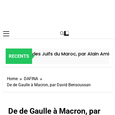
Histoire des Juifs du Maroc, par Alain Amiel
RECENTS
6 Jours Ago
Home
DAFINA
De de Gaulle à Macron, par David Bensoussan
De de Gaulle à Macron, par