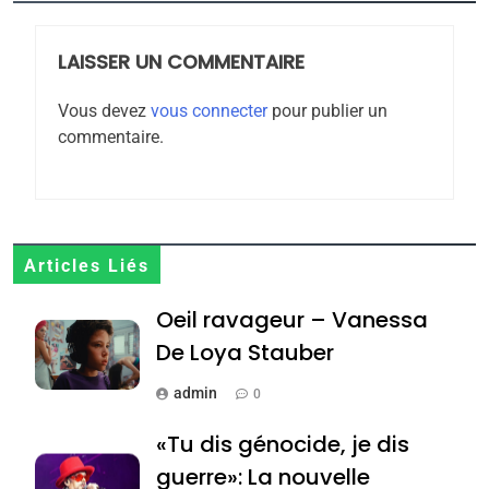
POURQUOI JE REVENDIQUE
MA JUDAÏTE par Thérèse
LAISSER UN COMMENTAIRE
ISRAÉL
JUDAISME
Zrihen-Dvir
Vous devez
vous connecter
pour publier un
7
commentaire.
CE QUI NOUS MANQUE –
Jacques Hadida
JUDAISME
8
Articles Liés
Maroc : Les amandes de
Oeil ravageur – Vanessa
Tafraout, le miel de Tadla
Azilal consacrés produits
De Loya Stauber
DAFINA
MAROC
du terroir
admin
0
1
Oeil ravageur – Vanessa
«Tu dis génocide, je dis
De Loya Stauber
guerre»: La nouvelle