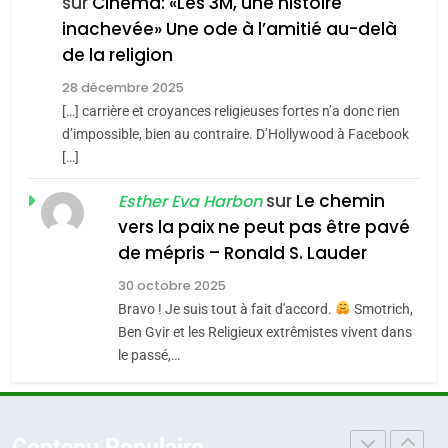
CE QUI NOUS MANQUE –
sur
Cinéma: «Les 3M, une histoire
inachevée» Une ode à l’amitié au-delà
Jacques Hadida
4
Accords d’Isaac:
de la religion
JUDAISME
l’alliance pourrait
28 décembre 2025
s’étendre à 13 pays
[…] carrière et croyances religieuses fortes n’a donc rien
8
ISRAÉL
JUDAISME
Maroc : Les amandes de
d’impossible, bien au contraire. D’Hollywood à Facebook
d’Amérique latine
[…]
Tafraout, le miel de Tadla
5
2025, l’année la plus
Azilal consacrés produits
sur
Le chemin
DAFINA
MAROC
Esther Eva Harbon
meurtrière selon le
du terroir
vers la paix ne peut pas être pavé
rapport d’ADL contre
1
de mépris – Ronald S. Lauder
FRANCE
ISRAÉL
Oeil ravageur – Vanessa De
l’antisémitisme
30 octobre 2025
Loya Stauber
6
Bravo ! Je suis tout à fait d'accord.
Smotrich,
FIÈRE, DIGNE ET RÉSILIENTE :
CINEMA
ISRAÉL
Ben Gvir et les Religieux extrêmistes vivent dans
POURQUOI JE REVENDIQUE
le passé,…
MA JUDAÏTE par Thérèse
2
ISRAÉL
JUDAISME
«Tu dis génocide, je dis
Zrihen-Dvir
guerre»: La nouvelle
7
Contenu Populaire