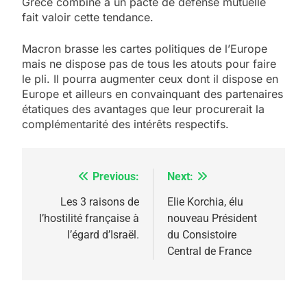
Grèce combiné à un pacte de défense mutuelle
fait valoir cette tendance.
Macron brasse les cartes politiques de l’Europe
mais ne dispose pas de tous les atouts pour faire
le pli. Il pourra augmenter ceux dont il dispose en
Europe et ailleurs en convainquant des partenaires
étatiques des avantages que leur procurerait la
complémentarité des intérêts respectifs.
Previous:
Next:
Navigation
5
de
Les 3 raisons de
Elie Korchia, élu
2025, l’année la plus
l’hostilité française à
nouveau Président
l’article
meurtrière selon le
l’égard d’Israël.
du Consistoire
Central de France
rapport d’ADL contre
FRANCE
ISRAÉL
l’antisémitisme
6
FIÈRE, DIGNE ET RÉSILIENTE :