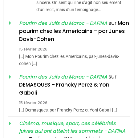
Tafraout, le miel de Tadla
sincère. On sent qu’il ne s’agit non seulement
Azilal consacrés produits
d’un récit, mais d’un témoignage…
DAFINA
MAROC
du terroir
sur
Mon
Pourim des Juifs du Maroc - DAFINA
1
pourim chez les Americains – par Junes
Oeil ravageur – Vanessa
Davis-Cohen
De Loya Stauber
15 février 2026
5
CINEMA
ISRAÉL
2025, l’année la plus
[…] Mon Pourim chez les Americains, par-junes-davis-
cohen […]
meurtrière selon le rapport
2
«Tu dis génocide, je dis
d’ADL contre
sur
Pourim des Juifs du Maroc - DAFINA
FRANCE
ISRAÉL
guerre»: La nouvelle
l’antisémitisme
DEMASQUES – Francky Perez & Yoni
chanson de Boy George
6
Gabali
ISRAÉL
JUDAISME
FIÈRE, DIGNE ET RÉSILIENTE :
15 février 2026
POURQUOI JE REVENDIQUE
3
[…] Demasques, par Francky Perez et Yoni Gabali […]
MA JUDAÏTE par Thérèse
Tout sur la Nostalgie
ISRAÉL
JUDAISME
Cinéma, musique, sport, ces célébrités
Zrihen-Dvir
SOUVENIRS
juives qui ont atteint les sommets - DAFINA
7