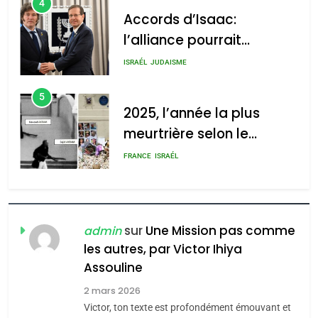
5
2025, l’année la plus
meurtrière selon le
2025, l’année la plus
rapport d’ADL contre
meurtrière selon le rapport
FRANCE
ISRAÉL
l’antisémitisme
d’ADL contre
6
l’antisémitisme
FIÈRE, DIGNE ET RÉSILIENTE :
POURQUOI JE REVENDIQUE
admin
0
MA JUDAÏTE par Thérèse
ISRAÉL
JUDAISME
Zrihen-Dvir
7
CE QUI NOUS MANQUE –
Jacques Hadida
sur
Une Mission pas comme
admin
les autres, par Victor Ihiya
JUDAISME
Assouline
8
2 mars 2026
Maroc : Les amandes de
Victor, ton texte est profondément émouvant et