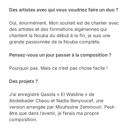
5
2025, l’année la plus
Des artistes avec qui vous voudriez faire un duo ?
meurtrière selon le
rapport d’ADL contre
Oui, énormément. Mon souhait est de chanter avec
FRANCE
ISRAÉL
des artistes et des formations algériennes qui
l’antisémitisme
chantent la Nouba du début à la fin, je suis une
6
grande passionnée de la Nouba complète.
FIÈRE, DIGNE ET RÉSILIENTE :
POURQUOI JE REVENDIQUE
Pensez-vous un jour passer à la composition ?
MA JUDAÏTE par Thérèse
ISRAÉL
JUDAISME
Pourquoi pas. Mais ce n’est pas chose facile !
Zrihen-Dvir
7
Des projets ?
CE QUI NOUS MANQUE –
Jacques Hadida
J’ai enregistré Qasida « El Waldine » de
Abdelkader Chaou et Nadia Benyoucef, une
JUDAISME
version arrangée par Mouhssine Zemmouri. Peut-
être que dans l’avenir, je ferais ma propre
8
Maroc : Les amandes de
composition.