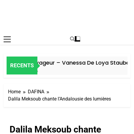
Oeil ravageur – Vanessa De Loya Stauber
RECENTS
4 Jours Ago
Home
DAFINA
Dalila Meksoub chante l’Andalousie des lumières
Dalila Meksoub chante