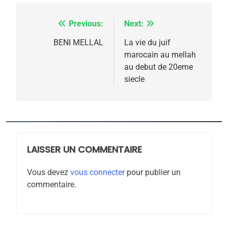
Tafraout, le miel de Tadla
Azilal consacrés produits
DAFINA
MAROC
Previous:
Next:
Navigation
du terroir
1
de
BENI MELLAL
La vie du juif
Oeil ravageur – Vanessa
marocain au mellah
l’article
De Loya Stauber
au debut de 20eme
siecle
CINEMA
ISRAÉL
2
«Tu dis génocide, je dis
guerre»: La nouvelle
chanson de Boy George
LAISSER UN COMMENTAIRE
ISRAÉL
JUDAISME
Vous devez
vous connecter
pour publier un
3
commentaire.
Tout sur la Nostalgie
SOUVENIRS