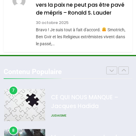
vers la paix ne peut pas être pavé
5
de mépris – Ronald S. Lauder
2025, l’année la plus
30 octobre 2025
meurtrière selon le rapport
Bravo ! Je suis tout à fait d'accord.
Smotrich,
d’ADL contre
FRANCE
ISRAÉL
Ben Gvir et les Religieux extrêmistes vivent dans
l’antisémitisme
le passé,…
6
FIÈRE, DIGNE ET RÉSILIENTE :
POURQUOI JE REVENDIQUE
Contenu Populaire
MA JUDAÏTE par Thérèse
ISRAÉL
JUDAISME
Zrihen-Dvir
7
CE QUI NOUS MANQUE –
Jacques Hadida
JUDAISME
8