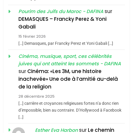
Loya Stauber
6
FIÈRE, DIGNE ET RÉSILIENTE :
sur
Pourim des Juifs du Maroc - DAFINA
CINEMA
ISRAÉL
POURQUOI JE REVENDIQUE
DEMASQUES – Francky Perez & Yoni
MA JUDAÏTE par Thérèse
2
Gabali
ISRAÉL
JUDAISME
«Tu dis génocide, je dis
Zrihen-Dvir
15 février 2026
guerre»: La nouvelle
7
[…] Demasques, par Francky Perez et Yoni Gabali […]
CE QUI NOUS MANQUE –
chanson de Boy George
ISRAÉL
JUDAISME
Jacques Hadida
Cinéma, musique, sport, ces célébrités
juives qui ont atteint les sommets - DAFINA
3
JUDAISME
sur
Cinéma: «Les 3M, une histoire
Tout sur la Nostalgie
inachevée» Une ode à l’amitié au-delà
8
Maroc : Les amandes de
de la religion
SOUVENIRS
Tafraout, le miel de Tadla
28 décembre 2025
Azilal consacrés produits
[…] carrière et croyances religieuses fortes n’a donc rien
4
DAFINA
MAROC
Accords d’Isaac: l’alliance
d’impossible, bien au contraire. D’Hollywood à Facebook
du terroir
[…]
pourrait s’étendre à 13 pays
d’Amérique latine
sur
Le chemin
ISRAÉL
JUDAISME
Esther Eva Harbon