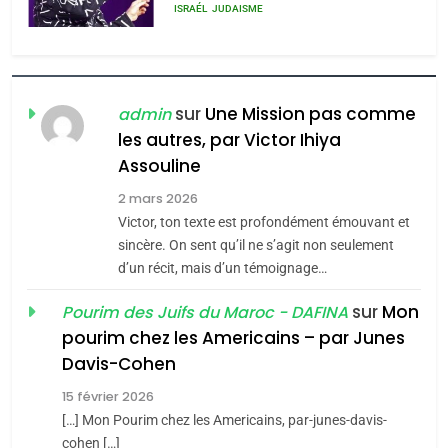
chanson de Boy George
6
ISRAÉL
JUDAISME
FIÈRE, DIGNE ET RÉSILIENTE :
POURQUOI JE REVENDIQUE
3
MA JUDAÏTE par Thérèse
Tout sur la Nostalgie
ISRAÉL
JUDAISME
sur
Une Mission pas comme
Zrihen-Dvir
admin
SOUVENIRS
les autres, par Victor Ihiya
7
CE QUI NOUS MANQUE –
Assouline
Jacques Hadida
4
2 mars 2026
Accords d’Isaac:
Victor, ton texte est profondément émouvant et
JUDAISME
l’alliance pourrait
sincère. On sent qu’il ne s’agit non seulement
s’étendre à 13 pays
d’un récit, mais d’un témoignage…
8
ISRAÉL
JUDAISME
Maroc : Les amandes de
d’Amérique latine
sur
Mon
Pourim des Juifs du Maroc - DAFINA
Tafraout, le miel de Tadla
5
pourim chez les Americains – par Junes
2025, l’année la plus
Azilal consacrés produits
DAFINA
MAROC
Davis-Cohen
meurtrière selon le
du terroir
15 février 2026
rapport d’ADL contre
1
FRANCE
ISRAÉL
Oeil ravageur – Vanessa De
[…] Mon Pourim chez les Americains, par-junes-davis-
l’antisémitisme
cohen […]