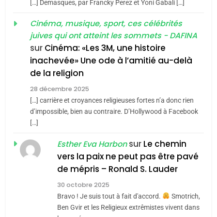
[…] Demasques, par Francky Perez et Yoni Gabali […]
«Tu dis génocide, je dis
d’ADL contre
FRANCE
ISRAÉL
guerre»: La nouvelle
Cinéma, musique, sport, ces célébrités
l’antisémitisme
juives qui ont atteint les sommets - DAFINA
chanson de Boy George
6
ISRAÉL
JUDAISME
FIÈRE, DIGNE ET RÉSILIENTE :
sur
Cinéma: «Les 3M, une histoire
inachevée» Une ode à l’amitié au-delà
POURQUOI JE REVENDIQUE
3
de la religion
MA JUDAÏTE par Thérèse
Tout sur la Nostalgie
ISRAÉL
JUDAISME
Zrihen-Dvir
28 décembre 2025
SOUVENIRS
[…] carrière et croyances religieuses fortes n’a donc rien
7
CE QUI NOUS MANQUE –
d’impossible, bien au contraire. D’Hollywood à Facebook
[…]
Jacques Hadida
4
Accords d’Isaac:
sur
Le chemin
JUDAISME
Esther Eva Harbon
l’alliance pourrait
vers la paix ne peut pas être pavé
s’étendre à 13 pays
8
de mépris – Ronald S. Lauder
ISRAÉL
JUDAISME
Maroc : Les amandes de
d’Amérique latine
30 octobre 2025
Tafraout, le miel de Tadla
5
Bravo ! Je suis tout à fait d'accord.
Smotrich,
2025, l’année la plus
Azilal consacrés produits
DAFINA
MAROC
Ben Gvir et les Religieux extrêmistes vivent dans
meurtrière selon le