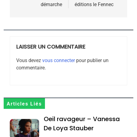
démarche
éditions le Fennec
5
2025, l’année la plus
meurtrière selon le
rapport d’ADL contre
LAISSER UN COMMENTAIRE
FRANCE
ISRAÉL
l’antisémitisme
Vous devez
vous connecter
pour publier un
6
commentaire.
FIÈRE, DIGNE ET RÉSILIENTE :
POURQUOI JE REVENDIQUE
MA JUDAÏTE par Thérèse
ISRAÉL
JUDAISME
Zrihen-Dvir
7
Articles Liés
CE QUI NOUS MANQUE –
Oeil ravageur – Vanessa
Jacques Hadida
De Loya Stauber
JUDAISME