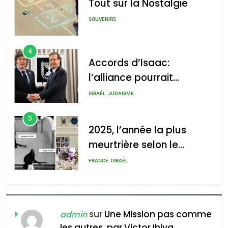
Tout sur la Nostalgie
: Haim Zach /
GPO
SOUVENIRS
4
Accords d’Isaac:
l’alliance pourrait
2025, l’année la plus
s’étendre à 13 pays
meurtrière selon le rapport
ISRAÉL
JUDAISME
d’Amérique latine
d’ADL contre
5
l’antisémitisme
2025, l’année la plus
meurtrière selon le
admin
0
rapport d’ADL contre
FRANCE
ISRAÉL
l’antisémitisme
6
FIÈRE, DIGNE ET RÉSILIENTE :
POURQUOI JE REVENDIQUE
sur
Une Mission pas comme
admin
MA JUDAÏTE par Thérèse
les autres, par Victor Ihiya
ISRAÉL
JUDAISME