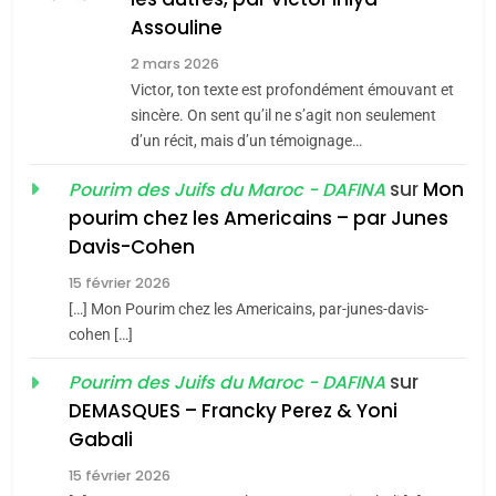
Assouline
Zrihen-Dvir
7
2 mars 2026
CE QUI NOUS MANQUE –
Victor, ton texte est profondément émouvant et
Jacques Hadida
sincère. On sent qu’il ne s’agit non seulement
d’un récit, mais d’un témoignage…
JUDAISME
sur
Mon
Pourim des Juifs du Maroc - DAFINA
8
pourim chez les Americains – par Junes
Maroc : Les amandes de
Davis-Cohen
Tafraout, le miel de Tadla
15 février 2026
Azilal consacrés produits
DAFINA
MAROC
[…] Mon Pourim chez les Americains, par-junes-davis-
du terroir
cohen […]
1
Oeil ravageur – Vanessa
sur
Pourim des Juifs du Maroc - DAFINA
De Loya Stauber
DEMASQUES – Francky Perez & Yoni
5
Gabali
CINEMA
ISRAÉL
2025, l’année la plus
15 février 2026
meurtrière selon le rapport
2