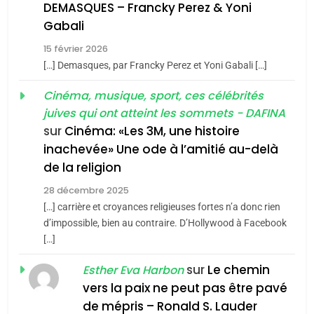
guerre»: La nouvelle
l’antisémitisme
DEMASQUES – Francky Perez & Yoni
chanson de Boy George
6
Gabali
ISRAÉL
JUDAISME
FIÈRE, DIGNE ET RÉSILIENTE :
15 février 2026
POURQUOI JE REVENDIQUE
3
[…] Demasques, par Francky Perez et Yoni Gabali […]
MA JUDAÏTE par Thérèse
Tout sur la Nostalgie
ISRAÉL
JUDAISME
Cinéma, musique, sport, ces célébrités
Zrihen-Dvir
SOUVENIRS
juives qui ont atteint les sommets - DAFINA
7
CE QUI NOUS MANQUE –
sur
Cinéma: «Les 3M, une histoire
inachevée» Une ode à l’amitié au-delà
Jacques Hadida
4
Accords d’Isaac:
de la religion
JUDAISME
l’alliance pourrait
28 décembre 2025
s’étendre à 13 pays
[…] carrière et croyances religieuses fortes n’a donc rien
8
ISRAÉL
JUDAISME
Maroc : Les amandes de
d’impossible, bien au contraire. D’Hollywood à Facebook
d’Amérique latine
[…]
Tafraout, le miel de Tadla
5
2025, l’année la plus
Azilal consacrés produits
sur
Le chemin
DAFINA
MAROC
Esther Eva Harbon
meurtrière selon le
du terroir
vers la paix ne peut pas être pavé
rapport d’ADL contre
1
de mépris – Ronald S. Lauder
FRANCE
ISRAÉL