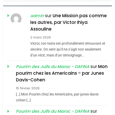
7
CE QUI NOUS MANQUE –
Jacques Hadida
sur
Une Mission pas comme
admin
les autres, par Victor Ihiya
JUDAISME
Assouline
8
2 mars 2026
Maroc : Les amandes de
Victor, ton texte est profondément émouvant et
Tafraout, le miel de Tadla
sincère. On sent qu’il ne s’agit non seulement
Azilal consacrés produits
d’un récit, mais d’un témoignage…
DAFINA
MAROC
du terroir
sur
Mon
Pourim des Juifs du Maroc - DAFINA
1
pourim chez les Americains – par Junes
Oeil ravageur – Vanessa
Davis-Cohen
De Loya Stauber
15 février 2026
5
CINEMA
ISRAÉL
2025, l’année la plus
[…] Mon Pourim chez les Americains, par-junes-davis-
cohen […]
meurtrière selon le rapport
2
«Tu dis génocide, je dis
d’ADL contre
sur
Pourim des Juifs du Maroc - DAFINA
FRANCE
ISRAÉL