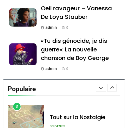
Oeil ravageur – Vanessa
Tafraout, le miel de Tadla
Azilal consacrés produits
De Loya Stauber
DAFINA
MAROC
du terroir
admin
0
1
Oeil ravageur – Vanessa
«Tu dis génocide, je dis
De Loya Stauber
guerre»: La nouvelle
CINEMA
ISRAÉL
chanson de Boy George
2
admin
0
«Tu dis génocide, je dis
Tout sur la Nostalgie
guerre»: La nouvelle
Populaire
chanson de Boy George
admin
ISRAÉL
JUDAISME
0
3
Accords d’Isaac: l’alliance
נשיא המדינה יצחק
הרצוג נפגש עם
Tout sur la Nostalgie
pourrait s’étendre à 13
נשיא ארגנטינה
pays d’Amérique latine
SOUVENIRS