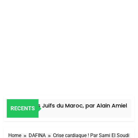
istoire des Juifs du Maroc, par Alain Amiel
RECENTS
Jours Ago
Home
DAFINA
Crise cardiaque ! Par Sami El Soudi