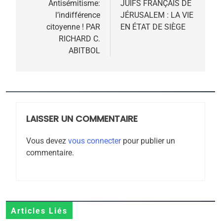
de
Antisémitisme:
JUIFS FRANÇAIS DE
5
l’indifférence
JÉRUSALEM : LA VIE
l’article
2025, l’année la plus
citoyenne ! PAR
EN ÉTAT DE SIÈGE
meurtrière selon le
RICHARD C.
ABITBOL
rapport d’ADL contre
FRANCE
ISRAÉL
l’antisémitisme
6
FIÈRE, DIGNE ET RÉSILIENTE :
POURQUOI JE REVENDIQUE
MA JUDAÏTE par Thérèse
LAISSER UN COMMENTAIRE
ISRAÉL
JUDAISME
Zrihen-Dvir
Vous devez
vous connecter
pour publier un
7
commentaire.
CE QUI NOUS MANQUE –
Jacques Hadida
JUDAISME
8
Articles Liés
Maroc : Les amandes de