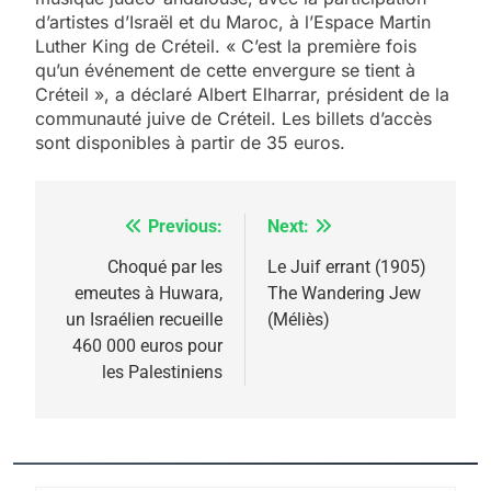
d’artistes d’Israël et du Maroc, à l’Espace Martin
Luther King de Créteil. « C’est la première fois
qu’un événement de cette envergure se tient à
5
Créteil », a déclaré Albert Elharrar, président de la
2025, l’année la plus
communauté juive de Créteil. Les billets d’accès
meurtrière selon le
sont disponibles à partir de 35 euros.
rapport d’ADL contre
FRANCE
ISRAÉL
l’antisémitisme
Previous:
Next:
Navigation
6
FIÈRE, DIGNE ET RÉSILIENTE :
de
Choqué par les
Le Juif errant (1905)
POURQUOI JE REVENDIQUE
emeutes à Huwara,
The Wandering Jew
l’article
MA JUDAÏTE par Thérèse
un Israélien recueille
(Méliès)
ISRAÉL
JUDAISME
460 000 euros pour
Zrihen-Dvir
les Palestiniens
7
CE QUI NOUS MANQUE –
Jacques Hadida
JUDAISME