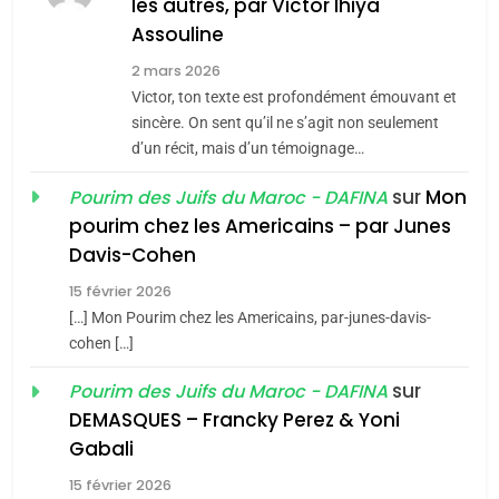
MA JUDAÏTE par Thérèse
les autres, par Victor Ihiya
ISRAÉL
JUDAISME
Assouline
Zrihen-Dvir
7
2 mars 2026
CE QUI NOUS MANQUE –
Victor, ton texte est profondément émouvant et
Jacques Hadida
sincère. On sent qu’il ne s’agit non seulement
d’un récit, mais d’un témoignage…
JUDAISME
sur
Mon
Pourim des Juifs du Maroc - DAFINA
8
pourim chez les Americains – par Junes
Maroc : Les amandes de
Davis-Cohen
Tafraout, le miel de Tadla
15 février 2026
Azilal consacrés produits
DAFINA
MAROC
[…] Mon Pourim chez les Americains, par-junes-davis-
du terroir
cohen […]
1
Oeil ravageur – Vanessa
sur
Pourim des Juifs du Maroc - DAFINA
De Loya Stauber
DEMASQUES – Francky Perez & Yoni
5
Gabali
CINEMA
ISRAÉL
2025, l’année la plus
15 février 2026