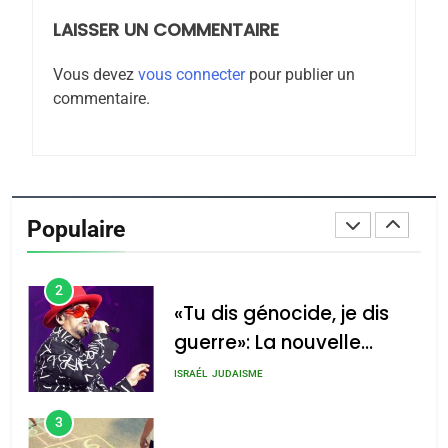
LAISSER UN COMMENTAIRE
8
Maroc : Les amandes de
Vous devez
vous connecter
pour publier un
Tafraout, le miel de Tadla
commentaire.
Azilal consacrés produits
DAFINA
MAROC
du terroir
1
Oeil ravageur – Vanessa
De Loya Stauber
Populaire
CINEMA
ISRAÉL
2
«Tu dis génocide, je dis
guerre»: La nouvelle
chanson de Boy George
ISRAÉL
JUDAISME
3