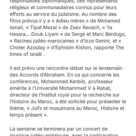
responsables diplomatiques, des représentants
religieux et communautaires connus pour leurs
efforts au service du judaisme. Au nombre des
films prévus il y a « Adieu mères » de Mohamed
Ismail, « Tipat Mazal » de Zeev Revach, « Ya
Hessra… Douk Liyam » de Serge et Marc Berdugo,
« Racines judéo-marocaines » d’Izza Genini, et «
Choter Azoulay » d’Ephraim Kishon, rapporte The
times of Israël .
Il est prévu une rencontre-débat sur le lendemain
des Accords d’Abraham. En ce qui concerne les
conférences, Mohammed Kenbib, professeur
émérite à l’Université Mohammed V à Rabat,
directeur de l’Institut royal pour la recherche sur
l’histoire du Maroc, a été sollicité pour présenter le
thème, « Juifs et musulmans au Maroc, Histoire et
temps présent ».
La semaine se terminera par un concert de
musique judéo-andalouse, avec la participation