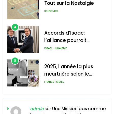
Tout sur la Nostalgie
SOUVENIRS
4
Accords d’Isaac:
l’alliance pourrait
s’étendre à 13 pays
ISRAÉL
JUDAISME
d’Amérique latine
5
2025, l’année la plus
meurtrière selon le
rapport d’ADL contre
FRANCE
ISRAÉL
l’antisémitisme
6
FIÈRE, DIGNE ET RÉSILIENTE :
POURQUOI JE REVENDIQUE
sur
Une Mission pas comme
admin