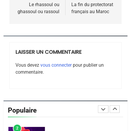
de
Le rhassoul ou
La fin du protectorat
Zrihen-Dvir
ghassoul ou rassoul
français au Maroc
7
l’article
CE QUI NOUS MANQUE –
Jacques Hadida
JUDAISME
LAISSER UN COMMENTAIRE
8
Maroc : Les amandes de
Vous devez
vous connecter
pour publier un
Tafraout, le miel de Tadla
commentaire.
Azilal consacrés produits
DAFINA
MAROC
du terroir
1
Oeil ravageur – Vanessa
De Loya Stauber
Populaire
CINEMA
ISRAÉL
2