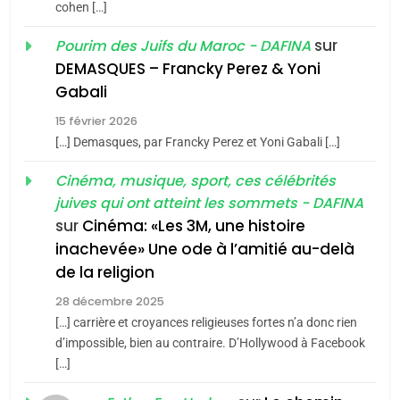
cohen […]
1
Oeil ravageur – Vanessa
sur
Pourim des Juifs du Maroc - DAFINA
De Loya Stauber
DEMASQUES – Francky Perez & Yoni
5
Gabali
CINEMA
ISRAÉL
2025, l’année la plus
15 février 2026
meurtrière selon le rapport
2
[…] Demasques, par Francky Perez et Yoni Gabali […]
«Tu dis génocide, je dis
d’ADL contre
FRANCE
ISRAÉL
guerre»: La nouvelle
Cinéma, musique, sport, ces célébrités
l’antisémitisme
juives qui ont atteint les sommets - DAFINA
chanson de Boy George
6
ISRAÉL
JUDAISME
FIÈRE, DIGNE ET RÉSILIENTE :
sur
Cinéma: «Les 3M, une histoire
inachevée» Une ode à l’amitié au-delà
POURQUOI JE REVENDIQUE
3
de la religion
MA JUDAÏTE par Thérèse
Tout sur la Nostalgie
ISRAÉL
JUDAISME
Zrihen-Dvir
28 décembre 2025
SOUVENIRS
[…] carrière et croyances religieuses fortes n’a donc rien
7
CE QUI NOUS MANQUE –
d’impossible, bien au contraire. D’Hollywood à Facebook
[…]
Jacques Hadida
4
Accords d’Isaac:
JUDAISME