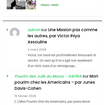
rapport d’ADL contre
FRANCE
ISRAÉL
l’antisémitisme
6
FIÈRE, DIGNE ET RÉSILIENTE :
POURQUOI JE REVENDIQUE
sur
Une Mission pas comme
admin
MA JUDAÏTE par Thérèse
les autres, par Victor Ihiya
ISRAÉL
JUDAISME
Assouline
Zrihen-Dvir
7
2 mars 2026
CE QUI NOUS MANQUE –
Victor, ton texte est profondément émouvant et
Jacques Hadida
sincère. On sent qu’il ne s’agit non seulement
d’un récit, mais d’un témoignage…
JUDAISME
sur
Mon
Pourim des Juifs du Maroc - DAFINA
8
pourim chez les Americains – par Junes
Maroc : Les amandes de
Davis-Cohen
Tafraout, le miel de Tadla
15 février 2026
Azilal consacrés produits
DAFINA
MAROC
[…] Mon Pourim chez les Americains, par-junes-davis-
du terroir