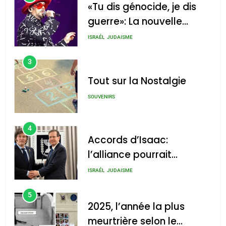
«Tu dis génocide, je dis
guerre»: La nouvelle
chanson de Boy George
ISRAÉL
JUDAISME
3
Tout sur la Nostalgie
SOUVENIRS
4
Accords d’Isaac:
l’alliance pourrait
s’étendre à 13 pays
ISRAÉL
JUDAISME
d’Amérique latine
5
2025, l’année la plus
meurtrière selon le