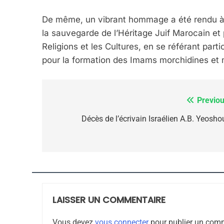
Dvir
De même, un vibrant hommage a été rendu à S
ISRAÉL
JUDAISME
la sauvegarde de l’Héritage Juif Marocain et 
Religions et les Cultures, en se référant par
pour la formation des Imams morchidines et 
7
Previou
Navigation
de
Décès de l’écrivain Israélien A.B. Yeosho
CE QUI NOUS MANQUE
l’article
JUDAISME
LAISSER UN COMMENTAIRE
8
Vous devez
vous connecter
pour publier un comm