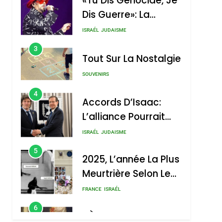
«Tu Dis Génocide, Je
Dis Guerre»: La
Nouvelle Chanson De
ISRAÉL
JUDAISME
Boy George
3
Tout Sur La Nostalgie
SOUVENIRS
4
Accords D’Isaac:
L’alliance Pourrait
S’étendre À 13 Pays
ISRAÉL
JUDAISME
D’Amérique Latine
5
2025, L’année La Plus
Meurtrière Selon Le
Rapport D’ADL
FRANCE
ISRAÉL
Contre
6
FIÈRE, DIGNE ET
L’antisémitisme