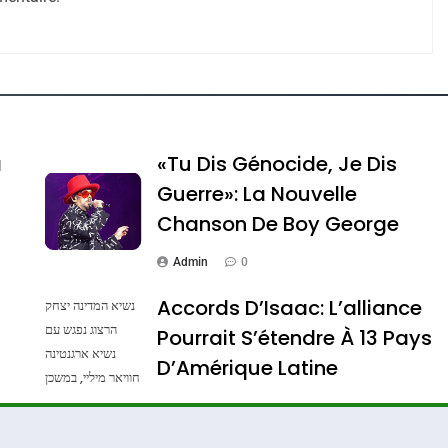
e Tafraout, Le Miel De Tadla Azilal Consacrés P
a
«Tu Dis Génocide, Je Dis
Guerre»: La Nouvelle
Chanson De Boy George
Admin
0
Accords D’Isaac: L’alliance
נשיא המדינה יצחק
הרצוג נפגש עם
Pourrait S’étendre À 13 Pays
נשיא ארגנטינה
ssa De Loya Stauber
D’Amérique Latine
חוויאר מיליי, במשכן
הנשיא בירושלים.
Admin
0
צילום: חיים צח /