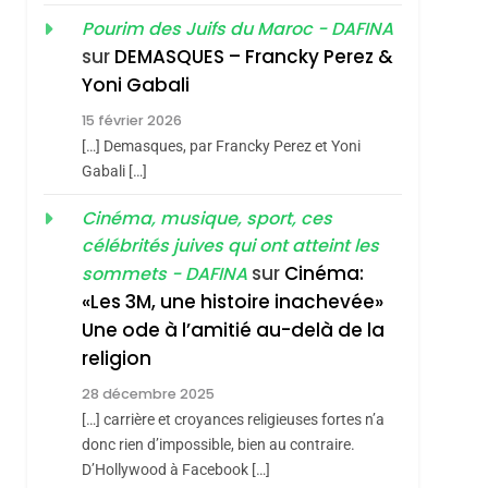
«Tu Dis Génocide, Je
Pourim des Juifs du Maroc - DAFINA
Dis Guerre»: La
sur
DEMASQUES – Francky Perez &
Nouvelle Chanson De
ISRAÉL
JUDAISME
Yoni Gabali
Boy George
3
15 février 2026
Tout Sur La Nostalgie
[…] Demasques, par Francky Perez et Yoni
SOUVENIRS
Gabali […]
4
Cinéma, musique, sport, ces
Accords D’Isaac:
célébrités juives qui ont atteint les
L’alliance Pourrait
sur
Cinéma:
sommets - DAFINA
S’étendre À 13 Pays
ISRAÉL
JUDAISME
«Les 3M, une histoire inachevée»
D’Amérique Latine
Une ode à l’amitié au-delà de la
5
2025, L’année La Plus
religion
Meurtrière Selon Le
28 décembre 2025
Rapport D’ADL
FRANCE
ISRAÉL
[…] carrière et croyances religieuses fortes n’a
Contre
donc rien d’impossible, bien au contraire.
6
FIÈRE, DIGNE ET
D’Hollywood à Facebook […]
L’antisémitisme