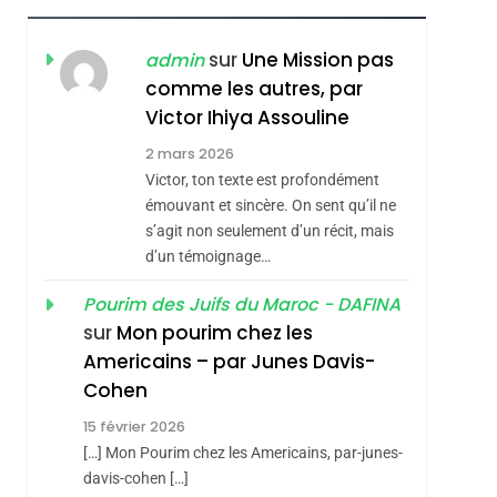
RÉSILIENTE :
POURQUOI JE
ISRAÉL
JUDAISME
sur
Une Mission pas
admin
REVENDIQUE MA
comme les autres, par
7
CE QUI NOUS
JUDAÏTE Par Thérèse
Victor Ihiya Assouline
MANQUE – Jacques
Zrihen-Dvir
2 mars 2026
Hadida
Victor, ton texte est profondément
JUDAISME
émouvant et sincère. On sent qu’il ne
8
s’agit non seulement d’un récit, mais
Maroc : Les Amandes
d’un témoignage…
De Tafraout, Le Miel
De Tadla Azilal
Pourim des Juifs du Maroc - DAFINA
DAFINA
MAROC
sur
Mon pourim chez les
Consacrés Produits
1
Americains – par Junes Davis-
Oeil Ravageur –
Du Terroir
Cohen
Vanessa De Loya
15 février 2026
Stauber
CINEMA
ISRAÉL
[…] Mon Pourim chez les Americains, par-junes-
2
davis-cohen […]