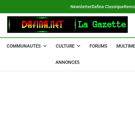
Newsletter
Dafina Classique
Renco
DAFINA
Le Net Des Juifs Du Maroc
COMMUNAUTES
CULTURE
FORUMS
MULTIME
ANNONCES