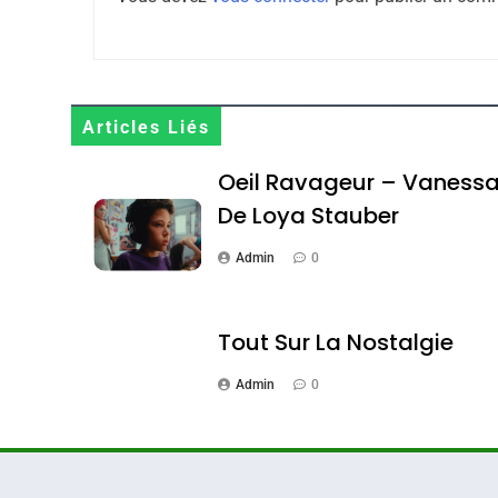
Maroc : Les Amandes D
Terroir
Articles Liés
DAFINA
MAROC
Oeil Ravageur – Vaness
De Loya Stauber
Admin
0
1
Tout Sur La Nostalgie
Admin
0
Oeil Ravageur – Vane
CINEMA
ISRAÉL