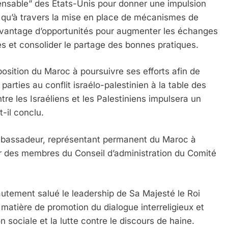
pensable” des Etats-Unis pour donner une impulsion
 qu’à travers la mise en place de mécanismes de
davantage d’opportunités pour augmenter les échanges
és et consolider le partage des bonnes pratiques.
sposition du Maroc à poursuivre ses efforts afin de
parties au conflit israélo-palestinien à la table des
 Meurtrière Selon Le Rapport D’ADL Contre L’anti
tre les Israéliens et les Palestiniens impulsera un
-il conclu.
mbassadeur, représentant permanent du Maroc à
eur des membres du Conseil d’administration du Comité
hautement salué le leadership de Sa Majesté le Roi
tière de promotion du dialogue interreligieux et
IENTE : POURQUOI JE REVENDIQUE MA JUDAÏTE Par T
on sociale et la lutte contre le discours de haine.