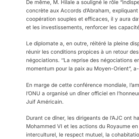
De même, M. Hilale a souligné le rôle “indis
concrète aux Accords d’Abraham, expliquant
coopération souples et efficaces, il y aura 
5
et les investissements, renforcer les capacit
Le diplomate a, en outre, réitéré la pleine di
réunir les conditions propices à un retour des 
2025, L’année La Plus
négociations. ‘‘La reprise des négociations en
FRANCE
ISRAÉL
momentum pour la paix au Moyen-Orient”, a-t
En marge de cette conférence mondiale, l’a
l’ONU a organisé un dîner officiel en l’honn
Juif Américain.
6
Durant ce dîner, les dirigeants de l’AJC ont 
Mohammed VI et les actions du Royaume en ma
FIÈRE, DIGNE ET RÉSIL
interculturel, le respect mutuel, la cohabitati