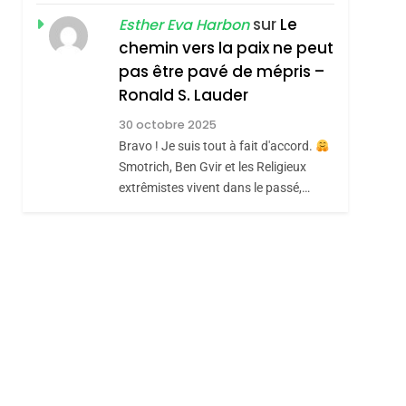
RÉSILIENTE :
sur
Le
Esther Eva Harbon
POURQUOI JE
chemin vers la paix ne peut
ISRAÉL
JUDAISME
REVENDIQUE MA
pas être pavé de mépris –
7
CE QUI NOUS
JUDAÏTE Par Thérèse
Ronald S. Lauder
MANQUE – Jacques
Zrihen-Dvir
30 octobre 2025
Hadida
Bravo ! Je suis tout à fait d'accord.
JUDAISME
sémitisme
Smotrich, Ben Gvir et les Religieux
8
extrêmistes vivent dans le passé,…
Maroc : Les Amandes
De Tafraout, Le Miel
De Tadla Azilal
DAFINA
MAROC
Consacrés Produits
Du Terroir
hérèse Zrihen-