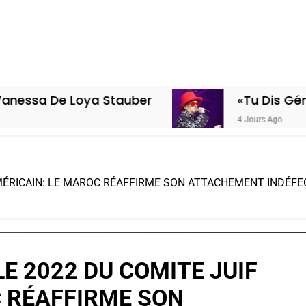
Loya Stauber
«Tu Dis Génocide, Je D
4 Jours Ago
RICAIN: LE MAROC RÉAFFIRME SON ATTACHEMENT INDÉFECTI
 2022 DU COMITE JUIF
C RÉAFFIRME SON