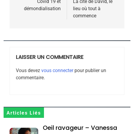
de
Covid 19 et
La cité de David, le
5
démondialisation
lieu où tout à
2025, l’année la plus
l’article
commence
meurtrière selon le
rapport d’ADL contre
FRANCE
ISRAÉL
l’antisémitisme
6
FIÈRE, DIGNE ET RÉSILIENTE :
LAISSER UN COMMENTAIRE
POURQUOI JE REVENDIQUE
MA JUDAÏTE par Thérèse
ISRAÉL
JUDAISME
Vous devez
vous connecter
pour publier un
Zrihen-Dvir
commentaire.
7
CE QUI NOUS MANQUE –
Jacques Hadida
JUDAISME
Articles Liés
8
Oeil ravageur – Vanessa
Maroc : Les amandes de