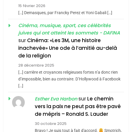
d’ADL contre
FRANCE
ISRAÉL
chanson de Boy George
ISRAÉL
JUDAISME
15 février 2026
l’antisémitisme
[…] Demasques, par Francky Perez et Yoni Gabali […]
6
3
FIÈRE, DIGNE ET RÉSILIENTE :
Cinéma, musique, sport, ces célébrités
Tout sur la Nostalgie
POURQUOI JE REVENDIQUE
juives qui ont atteint les sommets - DAFINA
MA JUDAÏTE par Thérèse
sur
Cinéma: «Les 3M, une histoire
SOUVENIRS
ISRAÉL
JUDAISME
inachevée» Une ode à l’amitié au-delà
Zrihen-Dvir
de la religion
7
4
CE QUI NOUS MANQUE –
Accords d’Isaac:
28 décembre 2025
Jacques Hadida
l’alliance pourrait
[…] carrière et croyances religieuses fortes n’a donc rien
d’impossible, bien au contraire. D’Hollywood à Facebook
JUDAISME
s’étendre à 13 pays
ISRAÉL
JUDAISME
[…]
d’Amérique latine
8
5
sur
Le chemin
Esther Eva Harbon
Maroc : Les amandes de
2025, l’année la plus
vers la paix ne peut pas être pavé
Tafraout, le miel de Tadla
meurtrière selon le
de mépris – Ronald S. Lauder
Azilal consacrés produits
DAFINA
MAROC
rapport d’ADL contre
FRANCE
ISRAÉL
30 octobre 2025
du terroir
l’antisémitisme
Bravo ! Je suis tout à fait d'accord.
Smotrich,