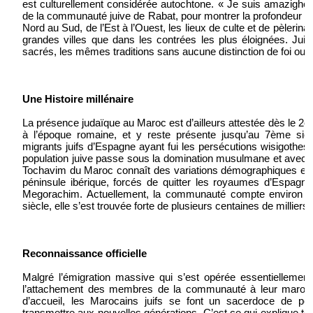
est culturellement considérée autochtone. « Je suis amazighe d
de la communauté juive de Rabat, pour montrer la profondeur de 
Nord au Sud, de l’Est à l’Ouest, les lieux de culte et de pèlerin
grandes villes que dans les contrées les plus éloignées. Ju
sacrés, les mêmes traditions sans aucune distinction de foi ou 
Une Histoire millénaire
La présence judaïque au Maroc est d’ailleurs attestée dès le 2è
à l’époque romaine, et y reste présente jusqu’au 7ème siècl
migrants juifs d’Espagne ayant fui les persécutions wisigothes d
population juive passe sous la domination musulmane et avec le
Tochavim du Maroc connaît des variations démographiques et pol
péninsule ibérique, forcés de quitter les royaumes d’Espagne
Megorachim. Actuellement, la communauté compte environ 3
siècle, elle s’est trouvée forte de plusieurs centaines de milliers 
Reconnaissance officielle
Malgré l’émigration massive qui s’est opérée essentiellemen
l’attachement des membres de la communauté à leur marocani
d’accueil, les Marocains juifs se font un sacerdoce de perp
transmettre aux nouvelles générations. C’est ce qui explique to