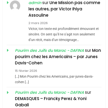
CE QUI NOUS MANQUE –
sur
Une Mission pas comme
admin
Jacques Hadida
les autres, par Victor Ihiya
Assouline
JUDAISME
2 mars 2026
8
Victor, ton texte est profondément émouvant et
Maroc : Les amandes de
sincère. On sent qu’il ne s’agit non seulement
Tafraout, le miel de Tadla
d’un récit, mais d’un témoignage…
Azilal consacrés produits
DAFINA
MAROC
sur
Mon
Pourim des Juifs du Maroc - DAFINA
du terroir
pourim chez les Americains – par Junes
1
Davis-Cohen
Oeil ravageur – Vanessa
15 février 2026
De Loya Stauber
[…] Mon Pourim chez les Americains, par-junes-davis-
CINEMA
ISRAÉL
cohen […]
5
sur
Pourim des Juifs du Maroc - DAFINA
2
2025, l’année la plus
«Tu dis génocide, je dis
DEMASQUES – Francky Perez & Yoni
meurtrière selon le rapport
guerre»: La nouvelle
Gabali