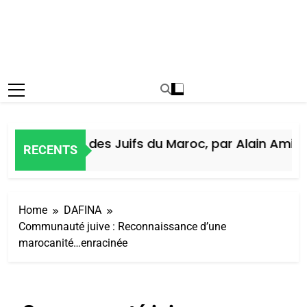
Histoire des Juifs du Maroc, par Alain Amiel
RECENTS
6 Jours Ago
Home
DAFINA
Communauté juive : Reconnaissance d’une
marocanité…enracinée