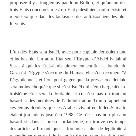
proposée il y a longtemps par John Bolton, et qu’aucun des
trois Etats concernés n’est un Etat palestinien, qui n’existe et
n’existera que dans les fantasmes des anti-israéliens les plus
fervents.
L’un des Etats sera Israël, avec pour capitale Jérusalem une
et indivisible. Un autre Etat sera l’Egypte d’Abdel Fattah al
Sissi, à qui les Etats-Unis aimeraient confier la bande de
Gaza (si l’Egypte s’occupe du Hamas, elle s’en occupera “à
l’égyptienne”, et l’on peut gager que la presse occidentale
sera moins choquée que si c’est Israël qui s’en chargeait). Le
troisième Etat sera la Jordanie, et ce n’est pas du tout un
hasard si des membres de l’administration Trump rappellent
ces temps derniers que les Arabes vivant en Judée-Samarie
étaient jordaniens jusqu’en 1988. Ce n’est pas non plus un
hasard si, dans la presse jordanienne, on trouve ces temps
des articles affirmant que la Jordanie a plus de légitimité à
revendiquer une part de la Judée-Samarie que les dirigeants