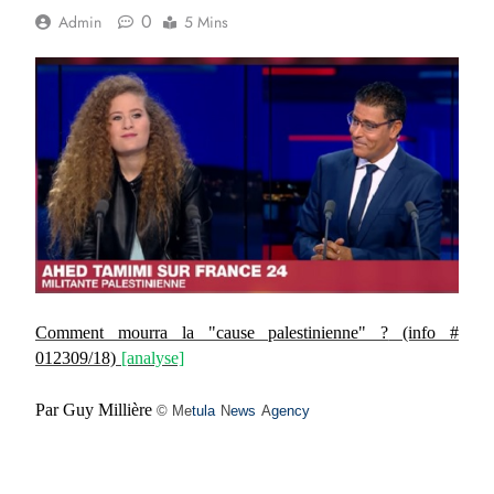
0
Admin
5 Mins
Comment mourra la "cause palestinienne" ?
(info #
012309/18)
[analyse]
Par Guy Millière
© Me
tula
N
ews
A
gency