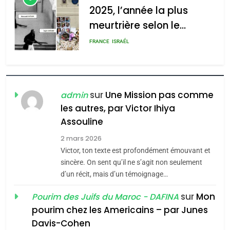
l’antisémitisme
2025, l’année la plus
meurtrière selon le
admin
0
rapport d’ADL contre
FRANCE
ISRAÉL
l’antisémitisme
6
FIÈRE, DIGNE ET RÉSILIENTE :
POURQUOI JE REVENDIQUE
sur
Une Mission pas comme
admin
MA JUDAÏTE par Thérèse
les autres, par Victor Ihiya
ISRAÉL
JUDAISME
Assouline
Zrihen-Dvir
7
2 mars 2026
CE QUI NOUS MANQUE –
Victor, ton texte est profondément émouvant et
Jacques Hadida
sincère. On sent qu’il ne s’agit non seulement
d’un récit, mais d’un témoignage…
JUDAISME
sur
Mon
Pourim des Juifs du Maroc - DAFINA
8
pourim chez les Americains – par Junes
Maroc : Les amandes de
Davis-Cohen
Tafraout, le miel de Tadla