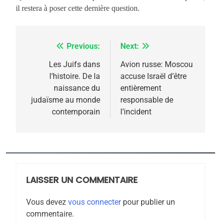
il restera à poser cette dernière question.
Previous:
Next:
Navigation
de
Les Juifs dans
Avion russe: Moscou
l’histoire. De la
accuse Israël d’être
l’article
naissance du
entièrement
judaïsme au monde
responsable de
contemporain
l’incident
5
2025, l’année la plus
meurtrière selon le
rapport d’ADL contre
LAISSER UN COMMENTAIRE
FRANCE
ISRAÉL
l’antisémitisme
Vous devez
vous connecter
pour publier un
6
commentaire.
FIÈRE, DIGNE ET RÉSILIENTE :