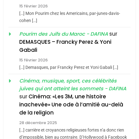
15 février 2026
Azilal consacrés produits
DAFINA
MAROC
[…] Mon Pourim chez les Americains, par-junes-davis-
du terroir
cohen […]
1
Oeil ravageur – Vanessa
sur
Pourim des Juifs du Maroc - DAFINA
De Loya Stauber
DEMASQUES – Francky Perez & Yoni
5
Gabali
CINEMA
ISRAÉL
2025, l’année la plus
15 février 2026
meurtrière selon le rapport
2
[…] Demasques, par Francky Perez et Yoni Gabali […]
«Tu dis génocide, je dis
d’ADL contre
FRANCE
ISRAÉL
guerre»: La nouvelle
Cinéma, musique, sport, ces célébrités
l’antisémitisme
juives qui ont atteint les sommets - DAFINA
chanson de Boy George
6
ISRAÉL
JUDAISME
FIÈRE, DIGNE ET RÉSILIENTE :
sur
Cinéma: «Les 3M, une histoire
inachevée» Une ode à l’amitié au-delà
POURQUOI JE REVENDIQUE
3
de la religion
MA JUDAÏTE par Thérèse
Tout sur la Nostalgie
ISRAÉL
JUDAISME
Zrihen-Dvir
28 décembre 2025
SOUVENIRS
[…] carrière et croyances religieuses fortes n’a donc rien
7
CE QUI NOUS MANQUE –
d’impossible, bien au contraire. D’Hollywood à Facebook