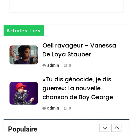
POURQUOI JE REVENDIQUE
MA JUDAÏTE par Thérèse
ISRAÉL
JUDAISME
Zrihen-Dvir
7
Articles Liés
CE QUI NOUS MANQUE –
Oeil ravageur – Vanessa
Jacques Hadida
De Loya Stauber
JUDAISME
admin
0
8
Maroc : Les amandes de
«Tu dis génocide, je dis
Tafraout, le miel de Tadla
guerre»: La nouvelle
Azilal consacrés produits
DAFINA
MAROC
chanson de Boy George
du terroir
1
admin
0
Oeil ravageur – Vanessa
Tout sur la Nostalgie
De Loya Stauber
Populaire