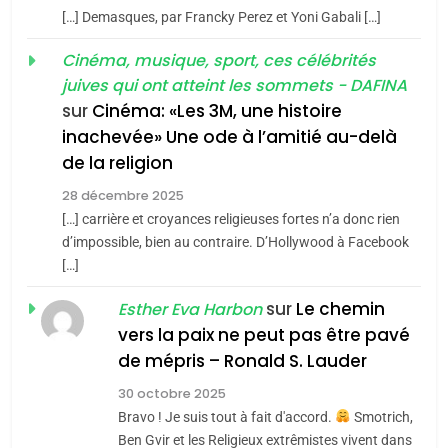
meurtrière selon le rapport
2
[…] Demasques, par Francky Perez et Yoni Gabali […]
«Tu dis génocide, je dis
d’ADL contre
FRANCE
ISRAÉL
guerre»: La nouvelle
Cinéma, musique, sport, ces célébrités
l’antisémitisme
juives qui ont atteint les sommets - DAFINA
chanson de Boy George
6
ISRAÉL
JUDAISME
FIÈRE, DIGNE ET RÉSILIENTE :
sur
Cinéma: «Les 3M, une histoire
inachevée» Une ode à l’amitié au-delà
POURQUOI JE REVENDIQUE
3
de la religion
MA JUDAÏTE par Thérèse
Tout sur la Nostalgie
ISRAÉL
JUDAISME
Zrihen-Dvir
28 décembre 2025
SOUVENIRS
[…] carrière et croyances religieuses fortes n’a donc rien
7
CE QUI NOUS MANQUE –
d’impossible, bien au contraire. D’Hollywood à Facebook
[…]
Jacques Hadida
4
Accords d’Isaac:
sur
Le chemin
JUDAISME
Esther Eva Harbon
l’alliance pourrait
vers la paix ne peut pas être pavé
s’étendre à 13 pays
8
de mépris – Ronald S. Lauder
ISRAÉL
JUDAISME
Maroc : Les amandes de
d’Amérique latine
30 octobre 2025
Tafraout, le miel de Tadla
5
Bravo ! Je suis tout à fait d'accord.
Smotrich,
2025, l’année la plus
Azilal consacrés produits
DAFINA
MAROC
Ben Gvir et les Religieux extrêmistes vivent dans