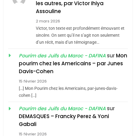
MA JUDAÏTE par Thérèse
les autres, par Victor Ihiya
ISRAÉL
JUDAISME
Assouline
Zrihen-Dvir
7
2 mars 2026
CE QUI NOUS MANQUE –
Victor, ton texte est profondément émouvant et
Jacques Hadida
sincère. On sent qu’il ne s’agit non seulement
d’un récit, mais d’un témoignage…
JUDAISME
sur
Mon
Pourim des Juifs du Maroc - DAFINA
8
pourim chez les Americains – par Junes
Maroc : Les amandes de
Davis-Cohen
Tafraout, le miel de Tadla
15 février 2026
Azilal consacrés produits
DAFINA
MAROC
[…] Mon Pourim chez les Americains, par-junes-davis-
du terroir
cohen […]
1
Oeil ravageur – Vanessa
sur
Pourim des Juifs du Maroc - DAFINA
De Loya Stauber
DEMASQUES – Francky Perez & Yoni
5
Gabali
CINEMA
ISRAÉL
2025, l’année la plus
15 février 2026