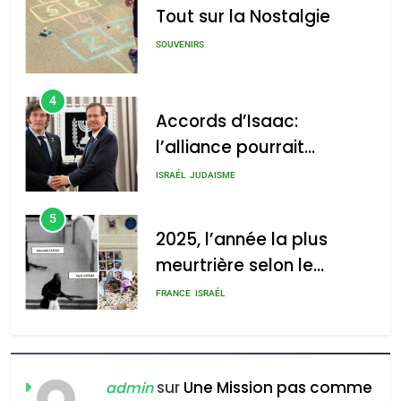
Tout sur la Nostalgie
SOUVENIRS
4
Accords d’Isaac:
l’alliance pourrait
s’étendre à 13 pays
ISRAÉL
JUDAISME
d’Amérique latine
5
2025, l’année la plus
meurtrière selon le
rapport d’ADL contre
FRANCE
ISRAÉL
l’antisémitisme
6
FIÈRE, DIGNE ET RÉSILIENTE :
POURQUOI JE REVENDIQUE
sur
Une Mission pas comme
admin