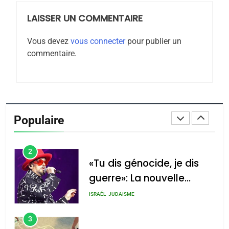
LAISSER UN COMMENTAIRE
8
Maroc : Les amandes de
Vous devez
vous connecter
pour publier un
Tafraout, le miel de Tadla
commentaire.
Azilal consacrés produits
DAFINA
MAROC
du terroir
1
Oeil ravageur – Vanessa
De Loya Stauber
Populaire
CINEMA
ISRAÉL
2
«Tu dis génocide, je dis
guerre»: La nouvelle
chanson de Boy George
ISRAÉL
JUDAISME
3