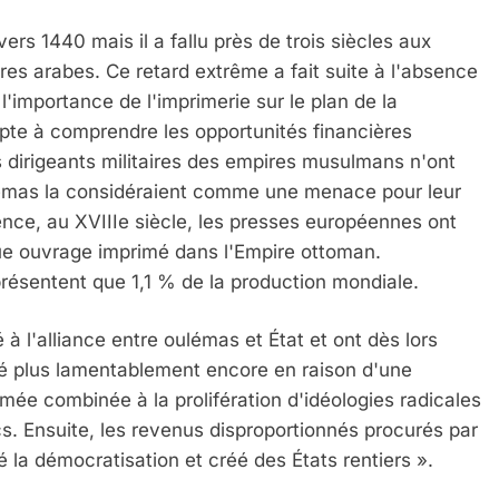
ers 1440 mais il a fallu près de trois siècles aux
es arabes. Ce retard extrême a fait suite à l'absence
 l'importance de l'imprimerie sur le plan de la
te à comprendre les opportunités financières
es dirigeants militaires des empires musulmans n'ont
oulémas la considéraient comme une menace pour leur
ce, au XVIIIe siècle, les presses européennes ont
que ouvrage imprimé dans l'Empire ottoman.
présentent que 1,1 % de la production mondiale.
à l'alliance entre oulémas et État et ont dès lors
 Meurtrière Selon Le Rapport D’ADL Contre L’anti
ué plus lamentablement encore en raison d'une
rmée combinée à la prolifération d'idéologies radicales
s. Ensuite, les revenus disproportionnés procurés par
é la démocratisation et créé des États rentiers ».