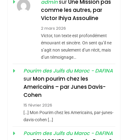
ISRAÉL
JUDAISME
sur
Une Mission pas
admin
REVENDIQUE MA
comme les autres, par
7
CE QUI NOUS
JUDAÏTE Par Thérèse
Victor Ihiya Assouline
MANQUE – Jacques
Zrihen-Dvir
2 mars 2026
Hadida
Victor, ton texte est profondément
JUDAISME
émouvant et sincère. On sent qu’il ne
8
s’agit non seulement d’un récit, mais
Maroc : Les Amandes
d’un témoignage…
De Tafraout, Le Miel
De Tadla Azilal
Pourim des Juifs du Maroc - DAFINA
DAFINA
MAROC
sur
Mon pourim chez les
Consacrés Produits
1
Americains – par Junes Davis-
Oeil Ravageur –
Du Terroir
Cohen
Vanessa De Loya
15 février 2026
Stauber
CINEMA
ISRAÉL
[…] Mon Pourim chez les Americains, par-junes-
2
davis-cohen […]
«Tu Dis Génocide, Je
Pourim des Juifs du Maroc - DAFINA
Dis Guerre»: La