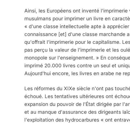
Ainsi, les Européens ont inventé l'imprimerie v
musulmans pour imprimer un livre en caractèr
« d'une classe intellectuelle apte à apprécier
connaissance [et] d'une classe marchande ap
qu'offrait l'imprimerie pour le capitalisme. L
pas perçu la valeur de l'imprimerie et les 
monopole sur l'enseignement. » En conséquen
5
imprimé 20.000 livres contre un seul et uni
Aujourd'hui encore, les livres en arabe ne re
Les réformes du XIXe siècle n'ont pas touché 
2025, L’année La Plus
échoué. Les tentatives ultérieures ont écho
FRANCE
ISRAÉL
expansion du pouvoir de l'État dirigée par l'a
et au manque d'assurance des dirigeants laïc
l'exploitation des hydrocarbures « ont entrav