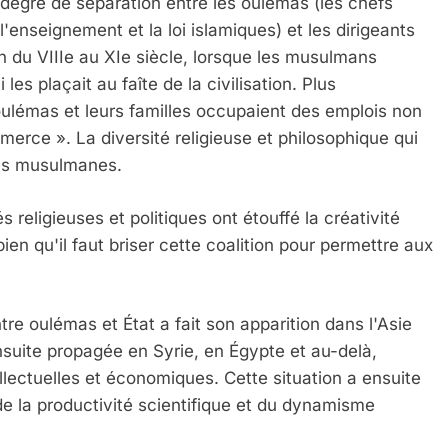
degré de séparation entre les oulémas (les chefs
l'enseignement et la loi islamiques) et les dirigeants
n du VIIIe au XIe siècle, lorsque les musulmans
les plaçait au faîte de la civilisation. Plus
 oulémas et leurs familles occupaient des emplois non
erce ». La diversité religieuse et philosophique qui
tés musulmanes.
 religieuses et politiques ont étouffé la créativité
en qu'il faut briser cette coalition pour permettre aux
entre oulémas et État a fait son apparition dans l'Asie
t ensuite propagée en Syrie, en Égypte et au-delà,
ellectuelles et économiques. Cette situation a ensuite
e la productivité scientifique et du dynamisme