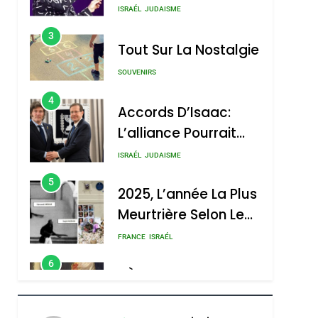
Nouvelle Chanson De
ISRAÉL
JUDAISME
Boy George
3
Tout Sur La Nostalgie
SOUVENIRS
4
Accords D’Isaac:
L’alliance Pourrait
S’étendre À 13 Pays
ISRAÉL
JUDAISME
D’Amérique Latine
5
2025, L’année La Plus
Meurtrière Selon Le
Rapport D’ADL
FRANCE
ISRAÉL
Contre
6
FIÈRE, DIGNE ET
L’antisémitisme
RÉSILIENTE :
POURQUOI JE