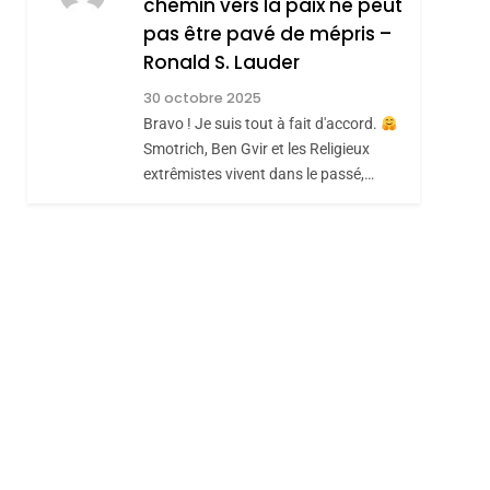
chemin vers la paix ne peut
ISRAÉL
JUDAISME
REVENDIQUE MA
pas être pavé de mépris –
7
CE QUI NOUS
JUDAÏTE Par Thérèse
Ronald S. Lauder
MANQUE – Jacques
Zrihen-Dvir
30 octobre 2025
Hadida
Bravo ! Je suis tout à fait d'accord.
JUDAISME
Smotrich, Ben Gvir et les Religieux
8
extrêmistes vivent dans le passé,…
Maroc : Les Amandes
De Tafraout, Le Miel
De Tadla Azilal
DAFINA
MAROC
Consacrés Produits
Du Terroir