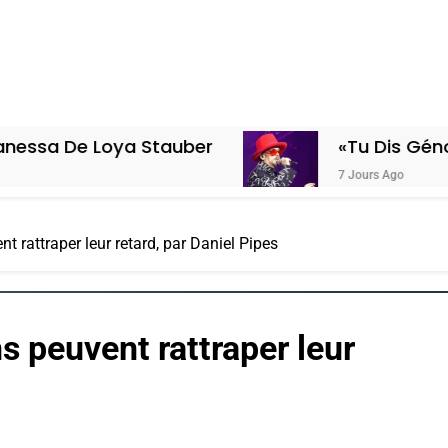
oya Stauber
«Tu Dis Génocide, Je Di
7 Jours Ago
rattraper leur retard, par Daniel Pipes
peuvent rattraper leur