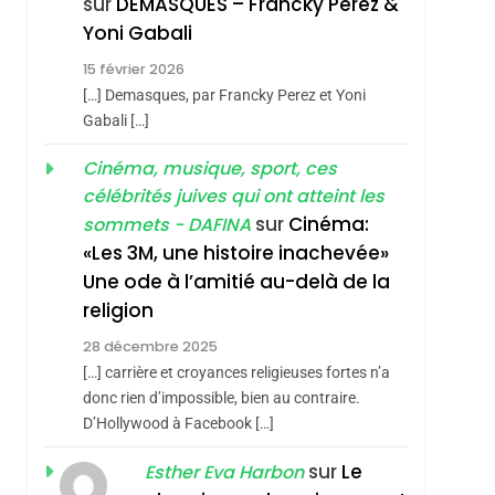
sur
DEMASQUES – Francky Perez &
Nouvelle Chanson De
ISRAÉL
JUDAISME
Yoni Gabali
Boy George
3
15 février 2026
Tout Sur La Nostalgie
[…] Demasques, par Francky Perez et Yoni
SOUVENIRS
Gabali […]
4
Cinéma, musique, sport, ces
Accords D’Isaac:
célébrités juives qui ont atteint les
L’alliance Pourrait
sur
Cinéma:
sommets - DAFINA
S’étendre À 13 Pays
ISRAÉL
JUDAISME
«Les 3M, une histoire inachevée»
D’Amérique Latine
Une ode à l’amitié au-delà de la
5
2025, L’année La Plus
religion
Meurtrière Selon Le
28 décembre 2025
Rapport D’ADL
FRANCE
ISRAÉL
[…] carrière et croyances religieuses fortes n’a
Contre
donc rien d’impossible, bien au contraire.
6
FIÈRE, DIGNE ET
D’Hollywood à Facebook […]
L’antisémitisme
RÉSILIENTE :
sur
Le
Esther Eva Harbon
POURQUOI JE