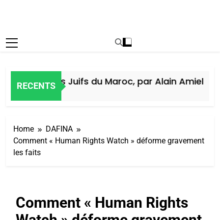
Histoire des Juifs du Maroc, par Alain Amiel
RECENTS
5 Jours Ago
Home
DAFINA
Comment « Human Rights Watch » déforme gravement
les faits
Comment « Human Rights
Watch » déforme gravement