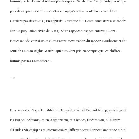
fournis par le Hamas et utilisés par le rapport Goldstone. Ce qui indiquerait que
près de 60 pour cent des tués étaient engagés activement dans le conflit et
n’étaient pas des civils ( En dépit de la tactique du Hamas consistant à se fondre
dans la population civile de Gaza). Si ce rapport n’est pas enterré, il sera
intéressant de voir si on assistera à une réévaluation du rapport Goldstone et de
celui de Human Rights Watch , qui n’avaient pris en compte que les chiffres
fournis par les Palestiniens.
….
Des rapports d’experts militaires tels que le colonel Richard Kemp, qui dirigeait
les troupes britanniques en Afghanistan, et Anthony Cordesman, du Centre
d’Etudes Stratégiques et Internationales, affirment que l’armée israélienne s’est