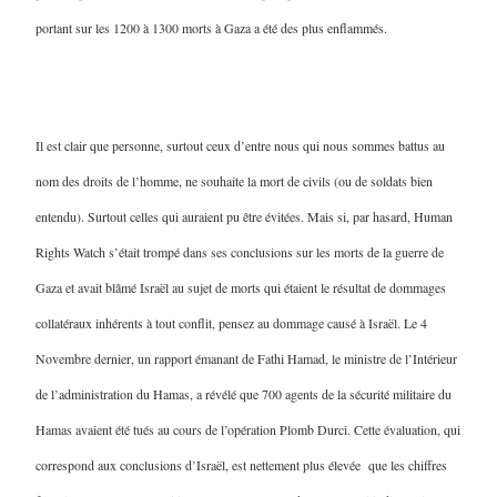
portant sur les 1200 à 1300 morts à Gaza a été des plus enflammés.
Il est clair que personne, surtout ceux d’entre nous qui nous sommes battus au
nom des droits de l’homme, ne souhaite la mort de civils (ou de soldats bien
entendu). Surtout celles qui auraient pu être évitées. Mais si, par hasard, Human
Rights Watch s’était trompé dans ses conclusions sur les morts de la guerre de
Gaza et avait blâmé Israël au sujet de morts qui étaient le résultat de dommages
collatéraux inhérents à tout conflit, pensez au dommage causé à Israël. Le 4
Novembre dernier, un rapport émanant de Fathi Hamad, le ministre de l’Intérieur
de l’administration du Hamas, a révélé que 700 agents de la sécurité militaire du
Hamas avaient été tués au cours de l’opération Plomb Durci. Cette évaluation, qui
correspond aux conclusions d’Israël, est nettement plus élevée que les chiffres