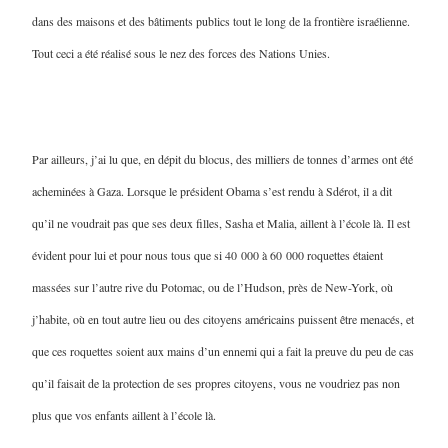
dans des maisons et des bâtiments publics tout le long de la frontière israélienne.
Tout ceci a été réalisé sous le nez des forces des Nations Unies.
Par ailleurs, j’ai lu que, en dépit du blocus, des milliers de tonnes d’armes ont été
acheminées à Gaza. Lorsque le président Obama s’est rendu à Sdérot, il a dit
qu’il ne voudrait pas que ses deux filles, Sasha et Malia, aillent à l’école là. Il est
évident pour lui et pour nous tous que si 40 000 à 60 000 roquettes étaient
massées sur l’autre rive du Potomac, ou de l’Hudson, près de New-York, où
j’habite, où en tout autre lieu ou des citoyens américains puissent être menacés, et
que ces roquettes soient aux mains d’un ennemi qui a fait la preuve du peu de cas
qu’il faisait de la protection de ses propres citoyens, vous ne voudriez pas non
plus que vos enfants aillent à l’école là.