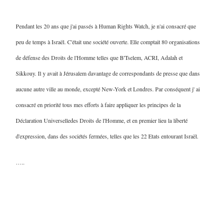
Pendant les 20 ans que j'ai passés à Human Rights Watch, je n'ai consacré que
peu de temps à Israël. C'était une société ouverte. Elle comptait 80 organisations
de défense des Droits de l'Homme telles que B'Tselem, ACRI, Adalah et
Sikkouy. Il y avait à Jérusalem davantage de correspondants de presse que dans
aucune autre ville au monde, excepté New-York et Londres. Par conséquent j' ai
consacré en priorité tous mes efforts à faire appliquer les principes de la
Déclaration Universelledes Droits de l'Homme, et en premier lieu la liberté
d'expression, dans des sociétés fermées, telles que les 22 Etats entourant Israël.
…..