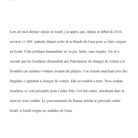
Lors de mon dernier séjour en Israël, j’ai appris que, depuis le début de 2010,
environ 11 000 patients étaient sortis de la Bande de Gaza pour se faire soigner
en Israël. Cette politique humanitaire ne va pas, hélas, sans risques. On m’a
raconté que les Israéliens demandent aux Palestiniens de changer de voiture à la
frontière car certaines voitures avaient été piégées. Une femme marchant avec des
béquilles s’apprêtait à changer de voiture. Elle est tombée à terre. Trois soldats
israéliens se sont précipités pour l’aider. Elle s’est fait sauter, entraînant dans la
mort les trois soldats. Le gouvernement du Hamas prêche le génocide contre
Israël, et Israël soigne les malades de Gaza.