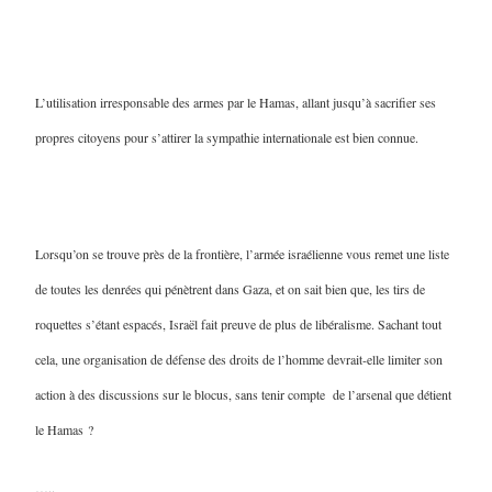
L’utilisation irresponsable des armes par le Hamas, allant jusqu’à sacrifier ses
propres citoyens pour s’attirer la sympathie internationale est bien connue.
Lorsqu’on se trouve près de la frontière, l’armée israélienne vous remet une liste
de toutes les denrées qui pénètrent dans Gaza, et on sait bien que, les tirs de
roquettes s’étant espacés, Israël fait preuve de plus de libéralisme. Sachant tout
cela, une organisation de défense des droits de l’homme devrait-elle limiter son
action à des discussions sur le blocus, sans tenir compte de l’arsenal que détient
le Hamas ?
…..