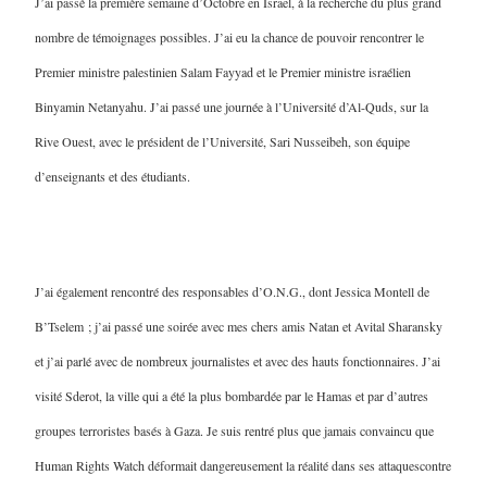
J’ai passé la première semaine d’Octobre en Israël, à la recherche du plus grand
nombre de témoignages possibles. J’ai eu la chance de pouvoir rencontrer le
Premier ministre palestinien Salam Fayyad et le Premier ministre israélien
Binyamin Netanyahu. J’ai passé une journée à l’Université d’Al-Quds, sur la
Rive Ouest, avec le président de l’Université, Sari Nusseibeh, son équipe
d’enseignants et des étudiants.
J’ai également rencontré des responsables d’O.N.G., dont Jessica Montell de
B’Tselem ; j’ai passé une soirée avec mes chers amis Natan et Avital Sharansky
et j’ai parlé avec de nombreux journalistes et avec des hauts fonctionnaires. J’ai
visité Sderot, la ville qui a été la plus bombardée par le Hamas et par d’autres
groupes terroristes basés à Gaza. Je suis rentré plus que jamais convaincu que
Human Rights Watch déformait dangereusement la réalité dans ses attaquescontre