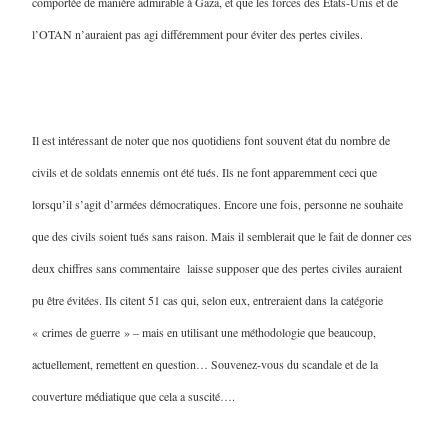
comportée de manière admirable à Gaza, et que les forces des Etats-Unis et de
l’OTAN n’auraient pas agi différemment pour éviter des pertes civiles.
Il est intéressant de noter que nos quotidiens font souvent état du nombre de
civils et de soldats ennemis ont été tués. Ils ne font apparemment ceci que
lorsqu’il s’agit d’armées démocratiques. Encore une fois, personne ne souhaite
que des civils soient tués sans raison. Mais il semblerait que le fait de donner ces
deux chiffres sans commentaire laisse supposer que des pertes civiles auraient
pu être évitées. Ils citent 51 cas qui, selon eux, entreraient dans la catégorie
« crimes de guerre » – mais en utilisant une méthodologie que beaucoup,
actuellement, remettent en question… Souvenez-vous du scandale et de la
couverture médiatique que cela a suscité….