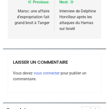
FIÈRE, DIGNE ET RÉSILIENTE :
Previous:
Next:
Navigation
POURQUOI JE REVENDIQUE
de
Maroc: une affaire
Interview de Delphine
MA JUDAÏTE par Thérèse
d’expropriation fait
Horvilleur après les
ISRAÉL
JUDAISME
l’article
grand bruit à Tanger
attaques du Hamas
Zrihen-Dvir
sur Israël
7
CE QUI NOUS MANQUE –
Jacques Hadida
JUDAISME
LAISSER UN COMMENTAIRE
8
Maroc : Les amandes de
Vous devez
vous connecter
pour publier un
Tafraout, le miel de Tadla
commentaire.
Azilal consacrés produits
DAFINA
MAROC
du terroir
1
Oeil ravageur – Vanessa
De Loya Stauber