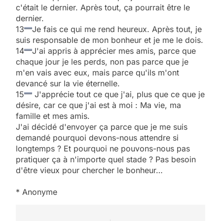
c'était le dernier. Après tout, ça pourrait être le
dernier.
13
Je fais ce qui me rend heureux. Après tout, je
suis responsable de mon bonheur et je me le dois.
14
J'ai appris à apprécier mes amis, parce que
chaque jour je les perds, non pas parce que je
m'en vais avec eux, mais parce qu'ils m'ont
devancé sur la vie éternelle.
15
J'apprécie tout ce que j'ai, plus que ce que je
désire, car ce que j'ai est à moi : Ma vie, ma
famille et mes amis.
J'ai décidé d'envoyer ça parce que je me suis
demandé pourquoi devons-nous attendre si
longtemps ? Et pourquoi ne pouvons-nous pas
5
pratiquer ça à n'importe quel stade ? Pas besoin
2025, l’année la plus
d'être vieux pour chercher le bonheur…
meurtrière selon le
rapport d’ADL contre
* Anonyme
FRANCE
ISRAÉL
l’antisémitisme
6