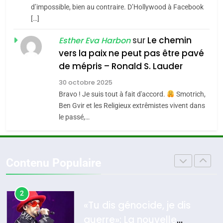
CE QUI NOUS MANQUE –
d’impossible, bien au contraire. D’Hollywood à Facebook
[…]
Jacques Hadida
4
Accords d’Isaac:
sur
Le chemin
JUDAISME
Esther Eva Harbon
l’alliance pourrait
vers la paix ne peut pas être pavé
s’étendre à 13 pays
8
de mépris – Ronald S. Lauder
ISRAÉL
JUDAISME
Maroc : Les amandes de
d’Amérique latine
30 octobre 2025
Tafraout, le miel de Tadla
5
Bravo ! Je suis tout à fait d'accord.
Smotrich,
2025, l’année la plus
Azilal consacrés produits
DAFINA
MAROC
Ben Gvir et les Religieux extrêmistes vivent dans
meurtrière selon le
du terroir
le passé,…
rapport d’ADL contre
1
FRANCE
ISRAÉL
Oeil ravageur – Vanessa De
l’antisémitisme
Loya Stauber
6
Contenu Populaire
FIÈRE, DIGNE ET RÉSILIENTE :
CINEMA
ISRAÉL
POURQUOI JE REVENDIQUE
MA JUDAÏTE par Thérèse
2
ISRAÉL
JUDAISME
«Tu dis génocide, je dis
Zrihen-Dvir
guerre»: La nouvelle
7