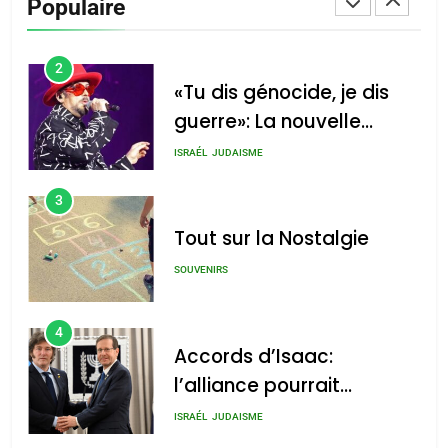
Populaire
CINEMA
ISRAÉL
2
«Tu dis génocide, je dis
guerre»: La nouvelle
chanson de Boy George
ISRAÉL
JUDAISME
3
Tout sur la Nostalgie
SOUVENIRS
4
Accords d’Isaac:
l’alliance pourrait
s’étendre à 13 pays
ISRAÉL
JUDAISME
d’Amérique latine