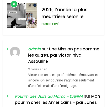
5
2025, l’année la plus
meurtrière selon le
rapport d’ADL contre
FRANCE
ISRAÉL
l’antisémitisme
6
FIÈRE, DIGNE ET RÉSILIENTE :
POURQUOI JE REVENDIQUE
sur
Une Mission pas comme
admin
MA JUDAÏTE par Thérèse
les autres, par Victor Ihiya
ISRAÉL
JUDAISME
Assouline
Zrihen-Dvir
7
2 mars 2026
CE QUI NOUS MANQUE –
Victor, ton texte est profondément émouvant et
Jacques Hadida
sincère. On sent qu’il ne s’agit non seulement
d’un récit, mais d’un témoignage…
JUDAISME
sur
Mon
Pourim des Juifs du Maroc - DAFINA
8
pourim chez les Americains – par Junes
Maroc : Les amandes de