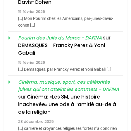
Davis-Cohen
Tafraout, le miel de Tadla
15 février 2026
Azilal consacrés produits
DAFINA
MAROC
[…] Mon Pourim chez les Americains, par-junes-davis-
du terroir
cohen […]
1
Oeil ravageur – Vanessa
sur
Pourim des Juifs du Maroc - DAFINA
De Loya Stauber
DEMASQUES – Francky Perez & Yoni
5
Gabali
CINEMA
ISRAÉL
2025, l’année la plus
15 février 2026
meurtrière selon le rapport
2
[…] Demasques, par Francky Perez et Yoni Gabali […]
«Tu dis génocide, je dis
d’ADL contre
FRANCE
ISRAÉL
guerre»: La nouvelle
Cinéma, musique, sport, ces célébrités
l’antisémitisme
juives qui ont atteint les sommets - DAFINA
chanson de Boy George
6
ISRAÉL
JUDAISME
FIÈRE, DIGNE ET RÉSILIENTE :
sur
Cinéma: «Les 3M, une histoire
inachevée» Une ode à l’amitié au-delà
POURQUOI JE REVENDIQUE
3
de la religion
MA JUDAÏTE par Thérèse
Tout sur la Nostalgie
ISRAÉL
JUDAISME
Zrihen-Dvir
28 décembre 2025
SOUVENIRS
[…] carrière et croyances religieuses fortes n’a donc rien
7