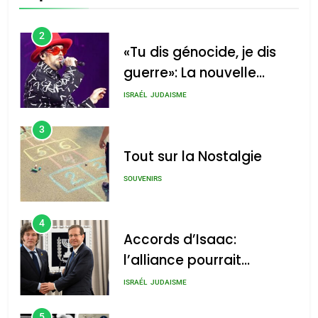
CINEMA
ISRAÉL
2
«Tu dis génocide, je dis
guerre»: La nouvelle
chanson de Boy George
ISRAÉL
JUDAISME
3
Tout sur la Nostalgie
SOUVENIRS
4
Accords d’Isaac:
l’alliance pourrait
s’étendre à 13 pays
ISRAÉL
JUDAISME
d’Amérique latine
5