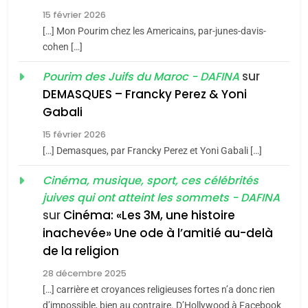
15 février 2026
Azilal consacrés produits
DAFINA
MAROC
[…] Mon Pourim chez les Americains, par-junes-davis-
du terroir
cohen […]
1
Oeil ravageur – Vanessa
sur
Pourim des Juifs du Maroc - DAFINA
De Loya Stauber
DEMASQUES – Francky Perez & Yoni
5
Gabali
CINEMA
ISRAÉL
2025, l’année la plus
15 février 2026
meurtrière selon le rapport
2
[…] Demasques, par Francky Perez et Yoni Gabali […]
«Tu dis génocide, je dis
d’ADL contre
FRANCE
ISRAÉL
guerre»: La nouvelle
Cinéma, musique, sport, ces célébrités
l’antisémitisme
juives qui ont atteint les sommets - DAFINA
chanson de Boy George
6
ISRAÉL
JUDAISME
FIÈRE, DIGNE ET RÉSILIENTE :
sur
Cinéma: «Les 3M, une histoire
inachevée» Une ode à l’amitié au-delà
POURQUOI JE REVENDIQUE
3
de la religion
MA JUDAÏTE par Thérèse
Tout sur la Nostalgie
ISRAÉL
JUDAISME
Zrihen-Dvir
28 décembre 2025
SOUVENIRS
[…] carrière et croyances religieuses fortes n’a donc rien
7
CE QUI NOUS MANQUE –
d’impossible, bien au contraire. D’Hollywood à Facebook