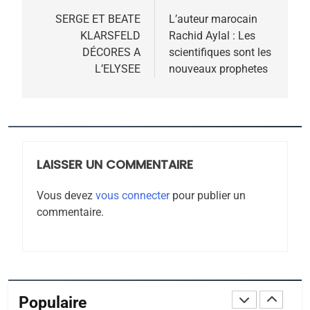
POURQUOI JE REVENDIQUE
de
SERGE ET BEATE
L’auteur marocain
MA JUDAÏTE par Thérèse
KLARSFELD
Rachid Aylal : Les
ISRAÉL
JUDAISME
l’article
DÉCORES A
scientifiques sont les
Zrihen-Dvir
L’ELYSEE
nouveaux prophetes
7
CE QUI NOUS MANQUE –
Jacques Hadida
JUDAISME
LAISSER UN COMMENTAIRE
8
Maroc : Les amandes de
Vous devez
vous connecter
pour publier un
Tafraout, le miel de Tadla
commentaire.
Azilal consacrés produits
DAFINA
MAROC
du terroir
1
Oeil ravageur – Vanessa
De Loya Stauber
Populaire