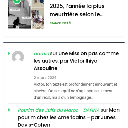
2025, l’année la plus
meurtrière selon le
rapport d’ADL contre
FRANCE
ISRAÉL
l’antisémitisme
6
FIÈRE, DIGNE ET RÉSILIENTE :
POURQUOI JE REVENDIQUE
sur
Une Mission pas comme
admin
MA JUDAÏTE par Thérèse
les autres, par Victor Ihiya
ISRAÉL
JUDAISME
Assouline
Zrihen-Dvir
7
2 mars 2026
CE QUI NOUS MANQUE –
Victor, ton texte est profondément émouvant et
Jacques Hadida
sincère. On sent qu’il ne s’agit non seulement
d’un récit, mais d’un témoignage…
JUDAISME
sur
Mon
Pourim des Juifs du Maroc - DAFINA
8
pourim chez les Americains – par Junes
Maroc : Les amandes de
Davis-Cohen
Tafraout, le miel de Tadla