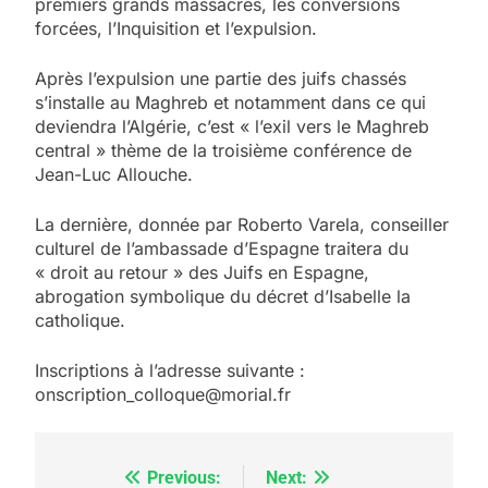
premiers grands massacres, les conversions
forcées, l’Inquisition et l’expulsion.
Après l’expulsion une partie des juifs chassés
s’installe au Maghreb et notamment dans ce qui
deviendra l’Algérie, c’est « l’exil vers le Maghreb
central » thème de la troisième conférence de
Jean-Luc Allouche.
La dernière, donnée par Roberto Varela, conseiller
culturel de l’ambassade d’Espagne traitera du
« droit au retour » des Juifs en Espagne,
abrogation symbolique du décret d’Isabelle la
5
catholique.
2025, l’année la plus
meurtrière selon le
Inscriptions à l’adresse suivante :
onscription_colloque@morial.fr
rapport d’ADL contre
FRANCE
ISRAÉL
l’antisémitisme
6
FIÈRE, DIGNE ET RÉSILIENTE :
Previous:
Next:
Navigation