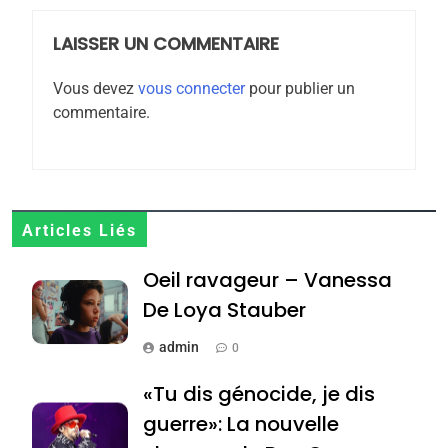
meurtrière selon le
rapport d’ADL contre
LAISSER UN COMMENTAIRE
FRANCE
ISRAÉL
l’antisémitisme
Vous devez
vous connecter
pour publier un
6
commentaire.
FIÈRE, DIGNE ET RÉSILIENTE :
POURQUOI JE REVENDIQUE
MA JUDAÏTE par Thérèse
ISRAÉL
JUDAISME
Zrihen-Dvir
7
Articles Liés
CE QUI NOUS MANQUE –
Oeil ravageur – Vanessa
Jacques Hadida
De Loya Stauber
JUDAISME
admin
0
8
Maroc : Les amandes de
«Tu dis génocide, je dis
Tafraout, le miel de Tadla
guerre»: La nouvelle
Azilal consacrés produits
DAFINA
MAROC