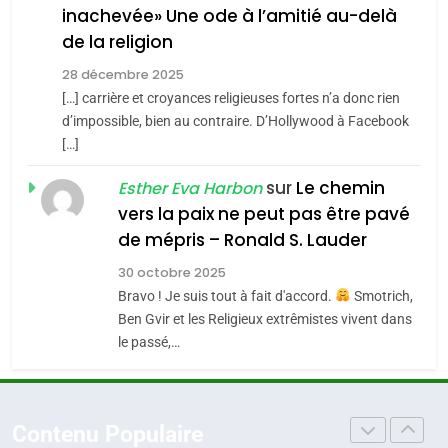
inachevée» Une ode à l’amitié au-delà
POURQUOI JE REVENDIQUE
3
de la religion
MA JUDAÏTE par Thérèse
Tout sur la Nostalgie
ISRAÉL
JUDAISME
Zrihen-Dvir
28 décembre 2025
SOUVENIRS
[…] carrière et croyances religieuses fortes n’a donc rien
7
CE QUI NOUS MANQUE –
d’impossible, bien au contraire. D’Hollywood à Facebook
[…]
Jacques Hadida
4
Accords d’Isaac:
sur
Le chemin
JUDAISME
Esther Eva Harbon
l’alliance pourrait
vers la paix ne peut pas être pavé
s’étendre à 13 pays
8
de mépris – Ronald S. Lauder
ISRAÉL
JUDAISME
Maroc : Les amandes de
d’Amérique latine
30 octobre 2025
Tafraout, le miel de Tadla
5
Bravo ! Je suis tout à fait d'accord.
Smotrich,
2025, l’année la plus
Azilal consacrés produits
DAFINA
MAROC
Ben Gvir et les Religieux extrêmistes vivent dans
meurtrière selon le
du terroir
le passé,…
rapport d’ADL contre
1
FRANCE
ISRAÉL
Oeil ravageur – Vanessa De
l’antisémitisme
Loya Stauber
6
Contenu Populaire
FIÈRE, DIGNE ET RÉSILIENTE :
CINEMA
ISRAÉL