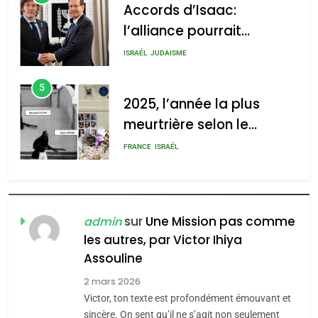
Accords d’Isaac:
l’alliance pourrait
2025, l’année la plus
s’étendre à 13 pays
meurtrière selon le rapport
ISRAÉL
JUDAISME
d’Amérique latine
d’ADL contre
5
l’antisémitisme
2025, l’année la plus
meurtrière selon le
admin
0
rapport d’ADL contre
FRANCE
ISRAÉL
l’antisémitisme
6
FIÈRE, DIGNE ET RÉSILIENTE :
POURQUOI JE REVENDIQUE
sur
Une Mission pas comme
admin
MA JUDAÏTE par Thérèse
les autres, par Victor Ihiya
ISRAÉL
JUDAISME
Assouline
Zrihen-Dvir
7
2 mars 2026
CE QUI NOUS MANQUE –
Victor, ton texte est profondément émouvant et
Jacques Hadida
sincère. On sent qu’il ne s’agit non seulement