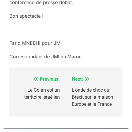
conférence de presse débat.​
Bon spectacle !​
Farid MNEBHI pour JMI
Correspondant de JMI au Maroc
Previous:
Next:
Navigation
de
Le Golan est un
L’onde de choc du
territoire israélien
Brexit sur la maison
l’article
Europe et la France
5
2025, l’année la plus