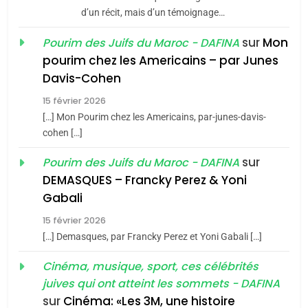
d’un récit, mais d’un témoignage…
JUDAISME
sur
Mon
Pourim des Juifs du Maroc - DAFINA
8
pourim chez les Americains – par Junes
Maroc : Les amandes de
Davis-Cohen
Tafraout, le miel de Tadla
15 février 2026
Azilal consacrés produits
DAFINA
MAROC
[…] Mon Pourim chez les Americains, par-junes-davis-
du terroir
cohen […]
1
Oeil ravageur – Vanessa
sur
Pourim des Juifs du Maroc - DAFINA
De Loya Stauber
DEMASQUES – Francky Perez & Yoni
5
Gabali
CINEMA
ISRAÉL
2025, l’année la plus
15 février 2026
meurtrière selon le rapport
2
[…] Demasques, par Francky Perez et Yoni Gabali […]
«Tu dis génocide, je dis
d’ADL contre
FRANCE
ISRAÉL
guerre»: La nouvelle
Cinéma, musique, sport, ces célébrités
l’antisémitisme
juives qui ont atteint les sommets - DAFINA
chanson de Boy George
6
ISRAÉL
JUDAISME
FIÈRE, DIGNE ET RÉSILIENTE :
sur
Cinéma: «Les 3M, une histoire