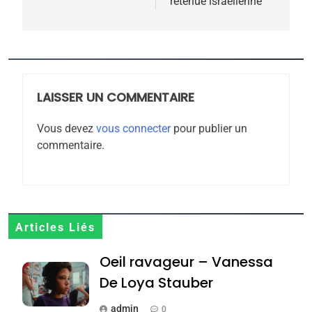
retenue israélienne
5
2025, l’année la plus
meurtrière selon le
rapport d’ADL contre
LAISSER UN COMMENTAIRE
FRANCE
ISRAÉL
l’antisémitisme
Vous devez
vous connecter
pour publier un
6
commentaire.
FIÈRE, DIGNE ET RÉSILIENTE :
POURQUOI JE REVENDIQUE
MA JUDAÏTE par Thérèse
ISRAÉL
JUDAISME
Zrihen-Dvir
7
Articles Liés
CE QUI NOUS MANQUE –
Oeil ravageur – Vanessa
Jacques Hadida
De Loya Stauber
JUDAISME
admin
0