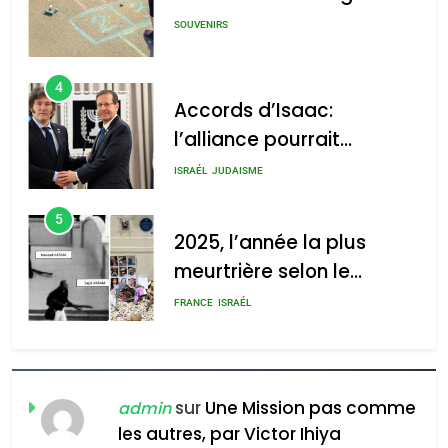
: Haim Zach /
GPO
SOUVENIRS
4
Accords d’Isaac:
l’alliance pourrait
2025, l’année la plus
s’étendre à 13 pays
meurtrière selon le rapport
ISRAÉL
JUDAISME
d’Amérique latine
d’ADL contre
5
l’antisémitisme
2025, l’année la plus
meurtrière selon le
admin
0
rapport d’ADL contre
FRANCE
ISRAÉL
l’antisémitisme
6
FIÈRE, DIGNE ET RÉSILIENTE :
POURQUOI JE REVENDIQUE
sur
Une Mission pas comme
admin
MA JUDAÏTE par Thérèse
les autres, par Victor Ihiya
ISRAÉL
JUDAISME