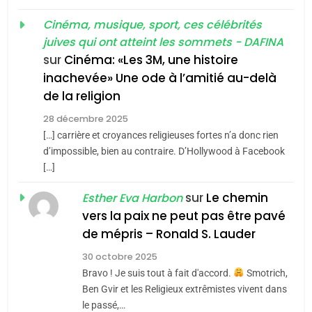
«Tu dis génocide, je dis
d’ADL contre
FRANCE
ISRAÉL
guerre»: La nouvelle
Cinéma, musique, sport, ces célébrités
l’antisémitisme
juives qui ont atteint les sommets - DAFINA
chanson de Boy George
6
ISRAÉL
JUDAISME
FIÈRE, DIGNE ET RÉSILIENTE :
sur
Cinéma: «Les 3M, une histoire
inachevée» Une ode à l’amitié au-delà
POURQUOI JE REVENDIQUE
3
de la religion
MA JUDAÏTE par Thérèse
Tout sur la Nostalgie
ISRAÉL
JUDAISME
Zrihen-Dvir
28 décembre 2025
SOUVENIRS
[…] carrière et croyances religieuses fortes n’a donc rien
7
CE QUI NOUS MANQUE –
d’impossible, bien au contraire. D’Hollywood à Facebook
[…]
Jacques Hadida
4
Accords d’Isaac:
sur
Le chemin
JUDAISME
Esther Eva Harbon
l’alliance pourrait
vers la paix ne peut pas être pavé
s’étendre à 13 pays
8
de mépris – Ronald S. Lauder
ISRAÉL
JUDAISME
Maroc : Les amandes de
d’Amérique latine
30 octobre 2025
Tafraout, le miel de Tadla
5
Bravo ! Je suis tout à fait d'accord.
Smotrich,
2025, l’année la plus
Azilal consacrés produits
DAFINA
MAROC
Ben Gvir et les Religieux extrêmistes vivent dans
meurtrière selon le
du terroir
le passé,…