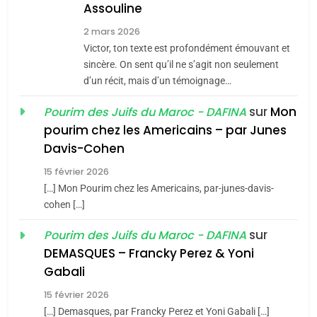
Assouline
Zrihen-Dvir
7
2 mars 2026
CE QUI NOUS MANQUE –
Victor, ton texte est profondément émouvant et
Jacques Hadida
sincère. On sent qu’il ne s’agit non seulement
d’un récit, mais d’un témoignage…
JUDAISME
sur
Mon
Pourim des Juifs du Maroc - DAFINA
8
pourim chez les Americains – par Junes
Maroc : Les amandes de
Davis-Cohen
Tafraout, le miel de Tadla
15 février 2026
Azilal consacrés produits
DAFINA
MAROC
[…] Mon Pourim chez les Americains, par-junes-davis-
du terroir
cohen […]
1
Oeil ravageur – Vanessa
sur
Pourim des Juifs du Maroc - DAFINA
De Loya Stauber
DEMASQUES – Francky Perez & Yoni
5
Gabali
CINEMA
ISRAÉL
2025, l’année la plus
15 février 2026
meurtrière selon le rapport
2
[…] Demasques, par Francky Perez et Yoni Gabali […]