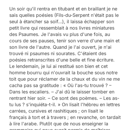
Un soir qu'il rentra en titubant et en braillant je ne
sais quelles poésies (Fils-du-Serpent n'était pas le
seul à étancher sa soif…), il laissa échapper son
petit livre qui ressemblait à nos livres miniatures
des Psaumes. Je l'avais vu plus d'une fois, au
cours de ses pauses, tenir son verre d'une main et
son livre de l'autre. Quand je l'ai ouvert, je n'ai
trouvé ni psaumes ni sourates. C'étaient des
poésies retranscrites d'une belle et fine écriture.
Le lendemain, je lui ai restitué son bien et cet
homme bourru qui n'ouvrait la bouche sous notre
toit que pour réclamer de la chaux et du vin ne me
cacha pas sa gratitude : « Où l'as-tu trouvé ? –
Dans les escaliers. – J'ai dû le laisser tomber en
rentrant hier soir. – Ce sont des poèmes. – Les as-
tu lus ? s'inquiéta-t-il. » On lisait l'hébreu en lettres
carrées, cursives et rashitiques ; on lisait le
français à tort et à travers ; en revanche, on tardait
à lire l'arabe. Plutôt que de nous enseigner la
grammaire qui nous aurait permis de maîtriser