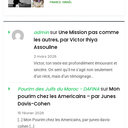
rapport d’ADL contre
FRANCE
ISRAÉL
l’antisémitisme
6
FIÈRE, DIGNE ET RÉSILIENTE :
POURQUOI JE REVENDIQUE
sur
Une Mission pas comme
admin
MA JUDAÏTE par Thérèse
les autres, par Victor Ihiya
ISRAÉL
JUDAISME
Assouline
Zrihen-Dvir
7
2 mars 2026
CE QUI NOUS MANQUE –
Victor, ton texte est profondément émouvant et
Jacques Hadida
sincère. On sent qu’il ne s’agit non seulement
d’un récit, mais d’un témoignage…
JUDAISME
sur
Mon
Pourim des Juifs du Maroc - DAFINA
8
pourim chez les Americains – par Junes
Maroc : Les amandes de
Davis-Cohen
Tafraout, le miel de Tadla
15 février 2026
Azilal consacrés produits
DAFINA
MAROC
[…] Mon Pourim chez les Americains, par-junes-davis-
du terroir
cohen […]