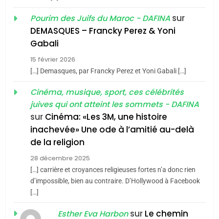
1
Oeil ravageur – Vanessa
sur
Pourim des Juifs du Maroc - DAFINA
De Loya Stauber
DEMASQUES – Francky Perez & Yoni
5
Gabali
CINEMA
ISRAÉL
2025, l’année la plus
15 février 2026
meurtrière selon le rapport
2
[…] Demasques, par Francky Perez et Yoni Gabali […]
«Tu dis génocide, je dis
d’ADL contre
FRANCE
ISRAÉL
guerre»: La nouvelle
Cinéma, musique, sport, ces célébrités
l’antisémitisme
juives qui ont atteint les sommets - DAFINA
chanson de Boy George
6
ISRAÉL
JUDAISME
FIÈRE, DIGNE ET RÉSILIENTE :
sur
Cinéma: «Les 3M, une histoire
inachevée» Une ode à l’amitié au-delà
POURQUOI JE REVENDIQUE
3
de la religion
MA JUDAÏTE par Thérèse
Tout sur la Nostalgie
ISRAÉL
JUDAISME
Zrihen-Dvir
28 décembre 2025
SOUVENIRS
[…] carrière et croyances religieuses fortes n’a donc rien
7
CE QUI NOUS MANQUE –
d’impossible, bien au contraire. D’Hollywood à Facebook
[…]
Jacques Hadida
4
Accords d’Isaac:
sur
Le chemin
JUDAISME
Esther Eva Harbon