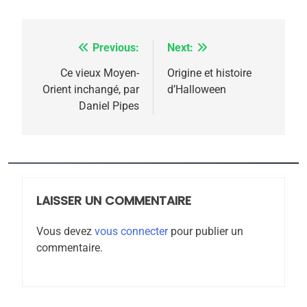
Previous:
Next:
Navigation
de
Ce vieux Moyen-
Origine et histoire
Orient inchangé, par
d’Halloween
l’article
Daniel Pipes
5
2025, l’année la plus
meurtrière selon le
rapport d’ADL contre
LAISSER UN COMMENTAIRE
FRANCE
ISRAÉL
l’antisémitisme
Vous devez
vous connecter
pour publier un
6
commentaire.
FIÈRE, DIGNE ET RÉSILIENTE :
POURQUOI JE REVENDIQUE
MA JUDAÏTE par Thérèse
ISRAÉL
JUDAISME