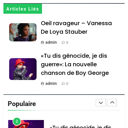
Zrihen-Dvir
7
Articles Liés
CE QUI NOUS MANQUE –
Oeil ravageur – Vanessa
Jacques Hadida
De Loya Stauber
JUDAISME
admin
0
8
Maroc : Les amandes de
«Tu dis génocide, je dis
Tafraout, le miel de Tadla
guerre»: La nouvelle
Azilal consacrés produits
DAFINA
MAROC
chanson de Boy George
du terroir
1
admin
0
Oeil ravageur – Vanessa
Tout sur la Nostalgie
De Loya Stauber
Populaire
admin
CINEMA
ISRAÉL
0
2
Accords d’Isaac: l’alliance
נשיא המדינה יצחק
«Tu dis génocide, je dis