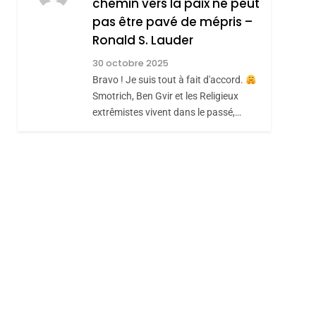
chemin vers la paix ne peut
ISRAÉL
JUDAISME
REVENDIQUE MA
pas être pavé de mépris –
7
CE QUI NOUS
JUDAÏTE Par Thérèse
Ronald S. Lauder
MANQUE – Jacques
Zrihen-Dvir
30 octobre 2025
Hadida
Bravo ! Je suis tout à fait d'accord.
JUDAISME
Smotrich, Ben Gvir et les Religieux
8
extrêmistes vivent dans le passé,…
Maroc : Les Amandes
De Tafraout, Le Miel
De Tadla Azilal
DAFINA
MAROC
Consacrés Produits
Du Terroir