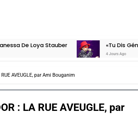
a Stauber
«Tu Dis Génocide, Je Dis 
4 Jours Ago
RUE AVEUGLE, par Ami Bouganim
R : LA RUE AVEUGLE, par