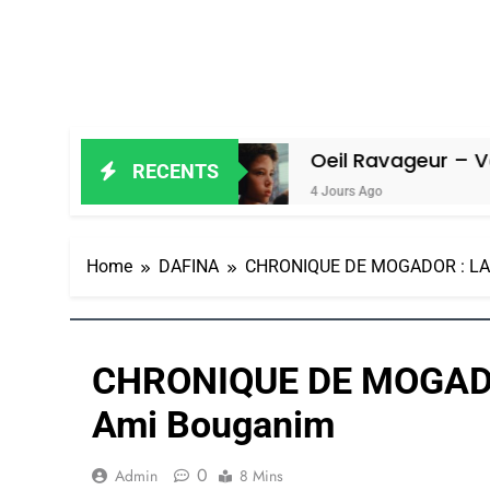
miel
Oeil Ravageur – Vanessa De Loy
RECENTS
4 Jours Ago
Home
DAFINA
CHRONIQUE DE MOGADOR : LA 
CHRONIQUE DE MOGADO
Ami Bouganim
0
Admin
8 Mins