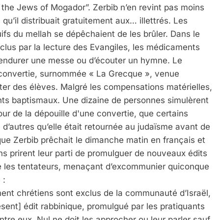
 the Jews of Mogador”. Zerbib n’en revint pas moins
u’il distribuait gratuitement aux… illettrés. Les
ifs du mellah se dépêchaient de les brûler. Dans le
nclus par la lecture des Evangiles, les médicaments
d’endurer une messe ou d’écouter un hymne. Le
ve convertie, surnommée « La Grecque », venue
ruter des élèves. Malgré les compensations matérielles,
 fonts baptismaux. Une dizaine de personnes simulèrent
tour de la dépouille d'une convertie, que certains
 d’autres qu’elle était retournée au judaïsme avant de
ue Zerbib prêchait le dimanche matin en français et
ns prirent leur parti de promulguer de nouveaux édits
tre les tentateurs, menaçant d’excommunier quiconque
 :
nt chrétiens sont exclus de la communauté d’Israël,
ésent] édit rabbinique, promulgué par les pratiquants
ntre eux. Nul ne doit les approcher ou leur parler sauf