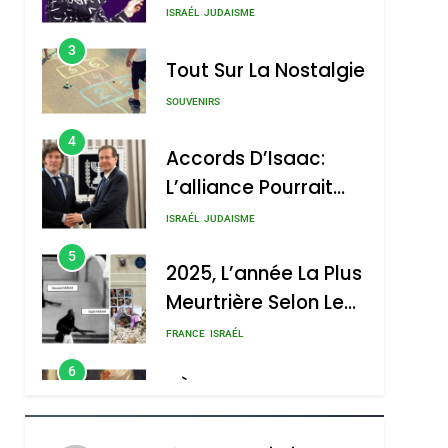
Nouvelle Chanson De
ISRAÉL
JUDAISME
Boy George
3
Tout Sur La Nostalgie
SOUVENIRS
4
Accords D’Isaac:
L’alliance Pourrait
S’étendre À 13 Pays
ISRAÉL
JUDAISME
D’Amérique Latine
5
2025, L’année La Plus
Meurtrière Selon Le
Rapport D’ADL
FRANCE
ISRAÉL
Contre
6
FIÈRE, DIGNE ET
L’antisémitisme
RÉSILIENTE :
POURQUOI JE