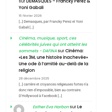
sur
DEMASQUES – Francky Perez &
Nouvelle Chanson De
ISRAÉL
JUDAISME
Yoni Gabali
Boy George
3
15 février 2026
Tout Sur La Nostalgie
[…] Demasques, par Francky Perez et Yoni
SOUVENIRS
Gabali […]
4
Cinéma, musique, sport, ces
Accords D’Isaac:
célébrités juives qui ont atteint les
L’alliance Pourrait
sur
Cinéma:
sommets - DAFINA
S’étendre À 13 Pays
ISRAÉL
JUDAISME
«Les 3M, une histoire inachevée»
D’Amérique Latine
Une ode à l’amitié au-delà de la
5
2025, L’année La Plus
religion
Meurtrière Selon Le
28 décembre 2025
Rapport D’ADL
FRANCE
ISRAÉL
[…] carrière et croyances religieuses fortes n’a
Contre
donc rien d’impossible, bien au contraire.
6
FIÈRE, DIGNE ET
D’Hollywood à Facebook […]
L’antisémitisme
RÉSILIENTE :
sur
Le
Esther Eva Harbon
POURQUOI JE