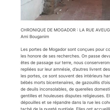
CHRONIQUE DE MOGADOR : LA RUE AVEUG
Ami Bouganim
Les portes de Mogador sont conçues pour con
les honore de ses recherches. On passe devan
êtes de passage sur terre, nous conserverons
repliées sur leur amnésie, d’autres livrent des
les portes, ce sont souvent des intérieurs h
bébés morts bicentenaires, de gazouillis d’o
de deuils inconsolables, de querelles domest
gentilles et houleuses disputes religieuses. E
dépouilles et se répandre dans la rue les coho
taché de la pureté nuptiale. Elles ont accueill