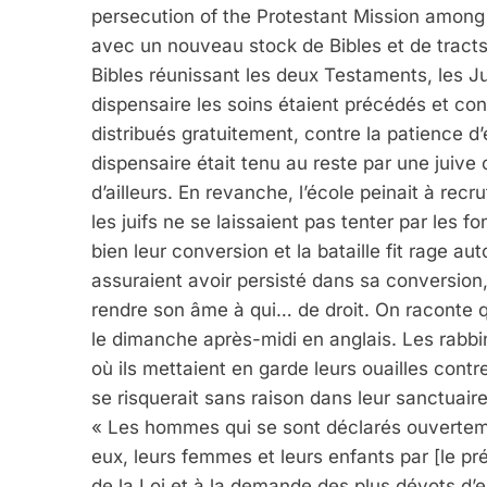
persecution of the Protestant Mission among
avec un nouveau stock de Bibles et de tracts q
Bibles réunissant les deux Testaments, les Ju
dispensaire les soins étaient précédés et co
distribués gratuitement, contre la patience 
dispensaire était tenu au reste par une jui
d’ailleurs. En revanche, l’école peinait à rec
les juifs ne se laissaient pas tenter par les
bien leur conversion et la bataille fit rage au
assuraient avoir persisté dans sa conversion,
rendre son âme à qui… de droit. On raconte q
le dimanche après-midi en anglais. Les rabbi
où ils mettaient en garde leurs ouailles con
se risquerait sans raison dans leur sanctuaire
« Les hommes qui se sont déclarés ouverteme
eux, leurs femmes et leurs enfants par [le pr
de la Loi et à la demande des plus dévots d’e