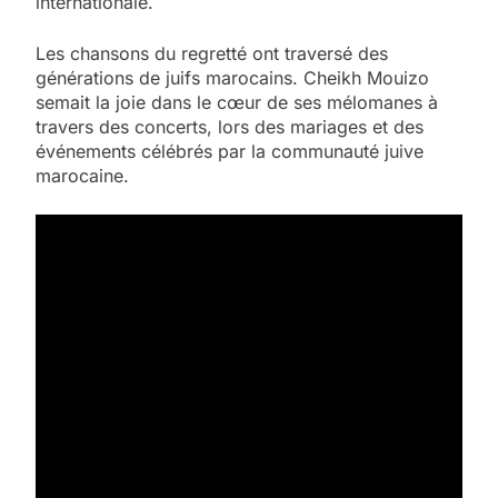
internationale.
Les chansons du regretté ont traversé des
générations de juifs marocains. Cheikh Mouizo
semait la joie dans le cœur de ses mélomanes à
travers des concerts, lors des mariages et des
événements célébrés par la communauté juive
marocaine.
5
2025, l’année la plus
meurtrière selon le