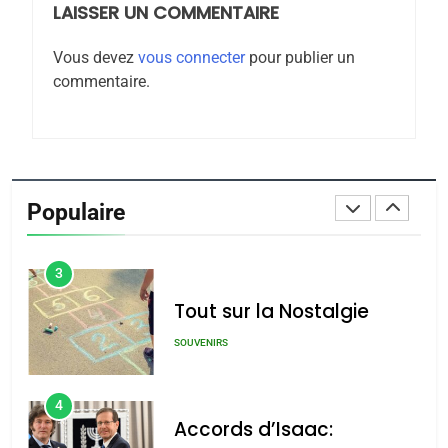
LAISSER UN COMMENTAIRE
1
Oeil ravageur – Vanessa
Vous devez
vous connecter
pour publier un
De Loya Stauber
commentaire.
CINEMA
ISRAÉL
2
«Tu dis génocide, je dis
guerre»: La nouvelle
Populaire
chanson de Boy George
ISRAÉL
JUDAISME
3
Tout sur la Nostalgie
SOUVENIRS
4
Accords d’Isaac: