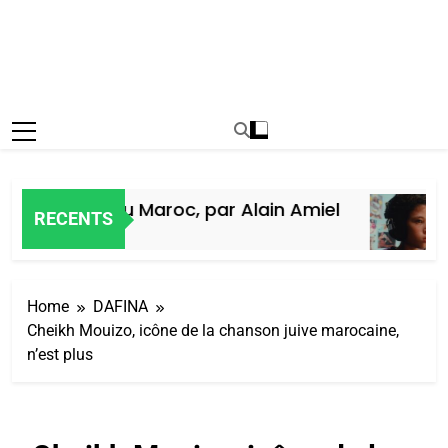
e des Juifs du Maroc, par Alain Amiel
RECENTS
Ago
Home
DAFINA
Cheikh Mouizo, icône de la chanson juive marocaine,
n’est plus