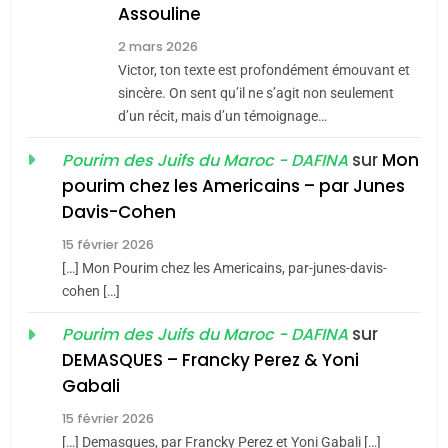
Assouline
8
2 mars 2026
Maroc : Les amandes de
Victor, ton texte est profondément émouvant et
Tafraout, le miel de Tadla
sincère. On sent qu’il ne s’agit non seulement
Azilal consacrés produits
d’un récit, mais d’un témoignage…
DAFINA
MAROC
du terroir
sur
Mon
Pourim des Juifs du Maroc - DAFINA
1
pourim chez les Americains – par Junes
Oeil ravageur – Vanessa
Davis-Cohen
De Loya Stauber
15 février 2026
5
CINEMA
ISRAÉL
2025, l’année la plus
[…] Mon Pourim chez les Americains, par-junes-davis-
cohen […]
meurtrière selon le rapport
2
«Tu dis génocide, je dis
d’ADL contre
sur
Pourim des Juifs du Maroc - DAFINA
FRANCE
ISRAÉL
guerre»: La nouvelle
l’antisémitisme
DEMASQUES – Francky Perez & Yoni
chanson de Boy George
6
Gabali
ISRAÉL
JUDAISME
FIÈRE, DIGNE ET RÉSILIENTE :
15 février 2026
POURQUOI JE REVENDIQUE
3
[…] Demasques, par Francky Perez et Yoni Gabali […]