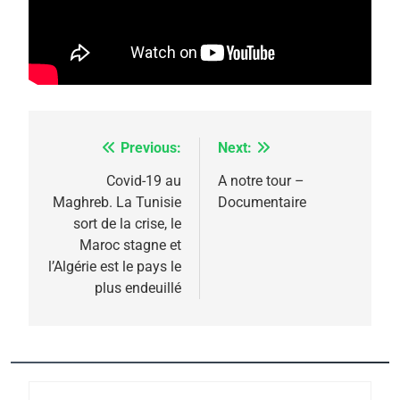
rapport d’ADL contre
FRANCE
ISRAÉL
l’antisémitisme
6
FIÈRE, DIGNE ET RÉSILIENTE :
POURQUOI JE REVENDIQUE
MA JUDAÏTE par Thérèse
ISRAÉL
JUDAISME
Previous:
Next:
Navigation
Zrihen-Dvir
7
de
Covid-19 au
A notre tour –
CE QUI NOUS MANQUE –
Maghreb. La Tunisie
Documentaire
l’article
Jacques Hadida
sort de la crise, le
Maroc stagne et
JUDAISME
l’Algérie est le pays le
plus endeuillé
8
Maroc : Les amandes de
Tafraout, le miel de Tadla
Azilal consacrés produits
DAFINA
MAROC
du terroir