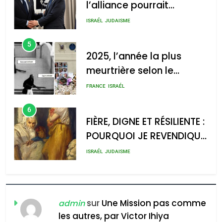
l’alliance pourrait
s’étendre à 13 pays
ISRAÉL
JUDAISME
d’Amérique latine
5
2025, l’année la plus
meurtrière selon le
rapport d’ADL contre
FRANCE
ISRAÉL
l’antisémitisme
6
FIÈRE, DIGNE ET RÉSILIENTE :
POURQUOI JE REVENDIQUE
MA JUDAÏTE par Thérèse
ISRAÉL
JUDAISME
Zrihen-Dvir
7
CE QUI NOUS MANQUE –
Jacques Hadida
sur
Une Mission pas comme
admin
les autres, par Victor Ihiya
JUDAISME