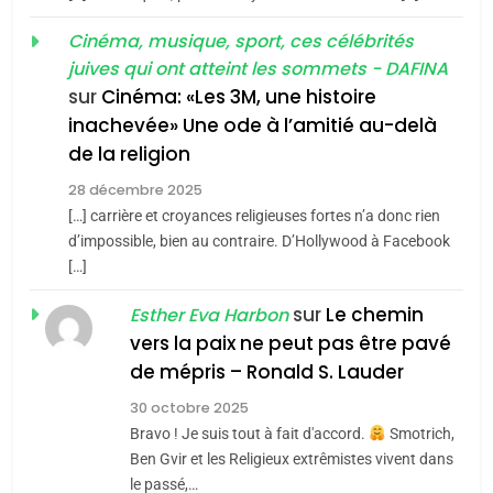
MA JUDAÏTE par Thérèse
Tout sur la Nostalgie
ISRAÉL
JUDAISME
Cinéma, musique, sport, ces célébrités
Zrihen-Dvir
SOUVENIRS
juives qui ont atteint les sommets - DAFINA
7
CE QUI NOUS MANQUE –
sur
Cinéma: «Les 3M, une histoire
inachevée» Une ode à l’amitié au-delà
Jacques Hadida
4
Accords d’Isaac:
de la religion
JUDAISME
l’alliance pourrait
28 décembre 2025
s’étendre à 13 pays
[…] carrière et croyances religieuses fortes n’a donc rien
8
ISRAÉL
JUDAISME
Maroc : Les amandes de
d’impossible, bien au contraire. D’Hollywood à Facebook
d’Amérique latine
[…]
Tafraout, le miel de Tadla
5
2025, l’année la plus
Azilal consacrés produits
sur
Le chemin
DAFINA
MAROC
Esther Eva Harbon
meurtrière selon le
du terroir
vers la paix ne peut pas être pavé
rapport d’ADL contre
1
de mépris – Ronald S. Lauder
FRANCE
ISRAÉL
Oeil ravageur – Vanessa De
l’antisémitisme
30 octobre 2025
Loya Stauber
6
Bravo ! Je suis tout à fait d'accord.
Smotrich,
FIÈRE, DIGNE ET RÉSILIENTE :
CINEMA
ISRAÉL
Ben Gvir et les Religieux extrêmistes vivent dans
POURQUOI JE REVENDIQUE
le passé,…