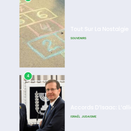
Tout Sur La Nostalgie
SOUVENIRS
4
Accords D’Isaac: L’all
ISRAÉL
JUDAISME