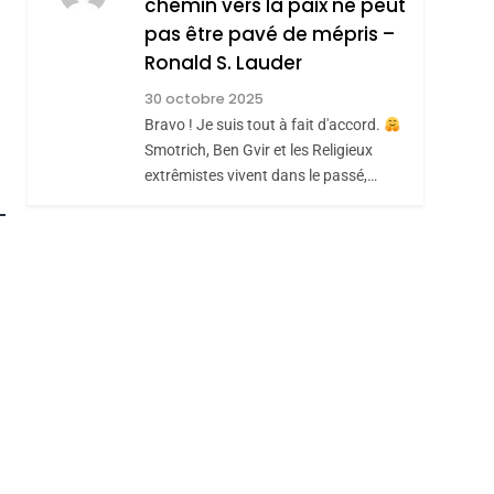
chemin vers la paix ne peut
ISRAÉL
JUDAISME
REVENDIQUE MA
pas être pavé de mépris –
7
CE QUI NOUS
JUDAÏTE Par Thérèse
Ronald S. Lauder
MANQUE – Jacques
Zrihen-Dvir
30 octobre 2025
Hadida
Bravo ! Je suis tout à fait d'accord.
JUDAISME
Smotrich, Ben Gvir et les Religieux
8
extrêmistes vivent dans le passé,…
Maroc : Les Amandes
roduits Du
De Tafraout, Le Miel
De Tadla Azilal
DAFINA
MAROC
Consacrés Produits
Du Terroir