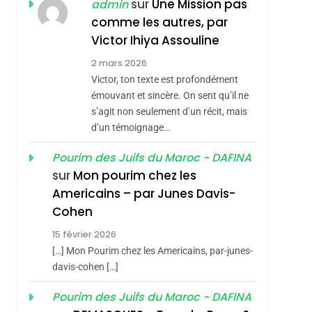
ISRAÉL
JUDAISME
sur
Une Mission pas
admin
REVENDIQUE MA
comme les autres, par
7
CE QUI NOUS
JUDAÏTE Par Thérèse
Victor Ihiya Assouline
MANQUE – Jacques
Zrihen-Dvir
2 mars 2026
Hadida
Victor, ton texte est profondément
JUDAISME
émouvant et sincère. On sent qu’il ne
8
s’agit non seulement d’un récit, mais
Maroc : Les Amandes
d’un témoignage…
De Tafraout, Le Miel
De Tadla Azilal
Pourim des Juifs du Maroc - DAFINA
DAFINA
MAROC
sur
Mon pourim chez les
Consacrés Produits
1
Americains – par Junes Davis-
sémitisme
Oeil Ravageur –
Du Terroir
Cohen
Vanessa De Loya
15 février 2026
Stauber
CINEMA
ISRAÉL
[…] Mon Pourim chez les Americains, par-junes-
2
davis-cohen […]
«Tu Dis Génocide, Je
Pourim des Juifs du Maroc - DAFINA
Dis Guerre»: La