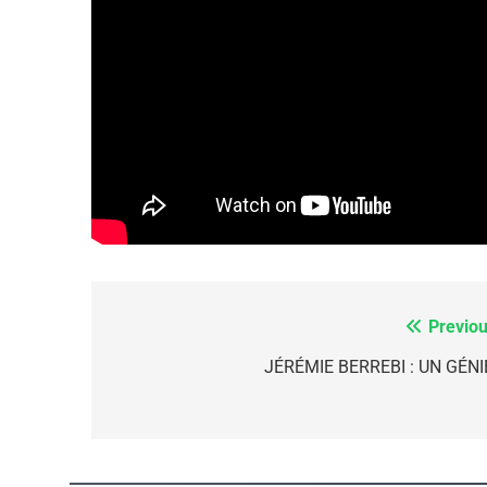
FIÈRE, DIGNE ET RÉSIL
Dvir
ISRAÉL
JUDAISME
7
Previou
Navigation
de
JÉRÉMIE BERREBI : UN GÉNIE
CE QUI NOUS MANQUE
l’article
JUDAISME