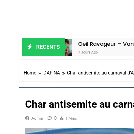
miel
Oeil Ravageur – Vanessa De Lo
RECENTS
7 Jours Ago
Home
DAFINA
Char antisemite au carnaval d’A
Char antisemite au carn
0
Admin
1 Mins