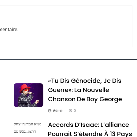
entaire.
e Tafraout, Le Miel De Tadla Azilal Consacrés P
a
«Tu Dis Génocide, Je Dis
Guerre»: La Nouvelle
Chanson De Boy George
Admin
0
Accords D’Isaac: L’alliance
נשיא המדינה יצחק
הרצוג נפגש עם
Pourrait S’étendre À 13 Pays