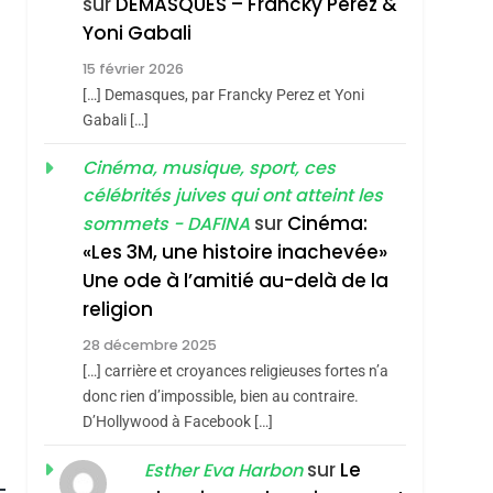
sur
DEMASQUES – Francky Perez &
Nouvelle Chanson De
ISRAÉL
JUDAISME
Yoni Gabali
Boy George
3
15 février 2026
Tout Sur La Nostalgie
hérèse Zrihen-
[…] Demasques, par Francky Perez et Yoni
SOUVENIRS
Gabali […]
4
Cinéma, musique, sport, ces
Accords D’Isaac:
célébrités juives qui ont atteint les
L’alliance Pourrait
sur
Cinéma:
sommets - DAFINA
S’étendre À 13 Pays
ISRAÉL
JUDAISME
«Les 3M, une histoire inachevée»
D’Amérique Latine
Une ode à l’amitié au-delà de la
5
2025, L’année La Plus
religion
Meurtrière Selon Le
28 décembre 2025
Rapport D’ADL
FRANCE
ISRAÉL
[…] carrière et croyances religieuses fortes n’a
Contre
donc rien d’impossible, bien au contraire.
6
FIÈRE, DIGNE ET
D’Hollywood à Facebook […]
L’antisémitisme
RÉSILIENTE :
sur
Le
Esther Eva Harbon
POURQUOI JE