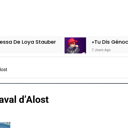
ya Stauber
«Tu Dis Génocide, Je Dis
7 Jours Ago
lost
aval d’Alost