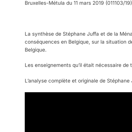
Bruxelles-Métula du 11 mars 2019 (011103/19
La synthèse de Stéphane Juffa et de la Ména s
conséquences en Belgique, sur la situation des
Belgique.
5
Les enseignements qu’il était nécessaire de 
L’analyse complète et originale de Stéphane
2025, L’année La Plus
FRANCE
ISRAÉL
6