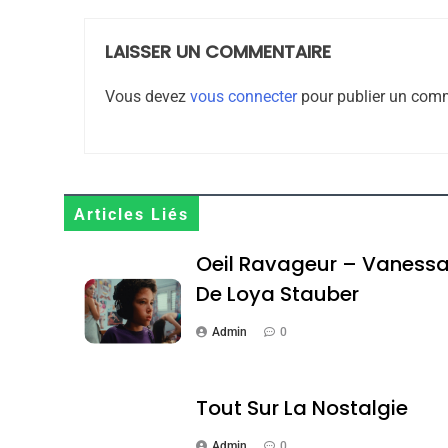
LAISSER UN COMMENTAIRE
8
Vous devez
vous connecter
pour publier un comm
Maroc : Les Amandes D
Terroir
Articles Liés
DAFINA
MAROC
Oeil Ravageur – Vaness
De Loya Stauber
Admin
0
1
Tout Sur La Nostalgie
Admin
0