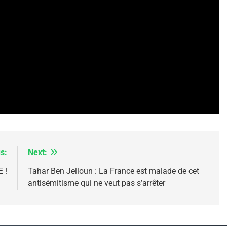
IENTE : POURQUOI JE REVENDIQUE MA JUDAÏTE Par T
s:
Next:
 !
Tahar Ben Jelloun : La France est malade de cet
antisémitisme qui ne veut pas s’arrêter
 – Jacques Hadida