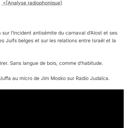
)
<[Analyse radiophonique]
ur l’incident antisémite du carnaval d’Alost et ses
 Juifs belges et sur les relations entre Israël et la
tirer. Sans langue de bois, comme d’habitude.
 Juffa au micro de Jim Mosko sur Radio Judaïca.
 Meurtrière Selon Le Rapport D’ADL Contre L’anti