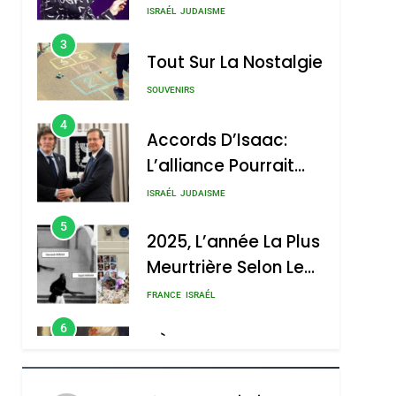
Nouvelle Chanson De
ISRAÉL
JUDAISME
Boy George
3
Tout Sur La Nostalgie
SOUVENIRS
4
Accords D’Isaac:
L’alliance Pourrait
S’étendre À 13 Pays
ISRAÉL
JUDAISME
D’Amérique Latine
5
2025, L’année La Plus
Meurtrière Selon Le
Rapport D’ADL
FRANCE
ISRAÉL
Contre
6
FIÈRE, DIGNE ET
L’antisémitisme
RÉSILIENTE :
POURQUOI JE