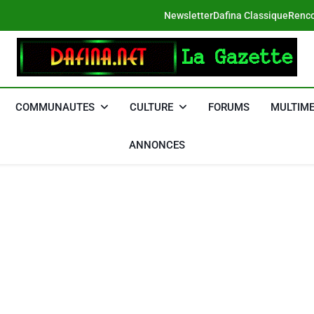
Newsletter
Dafina Classique
Renco
DAFINA
Le Net Des Juifs Du Maroc
COMMUNAUTES
CULTURE
FORUMS
MULTIME
ANNONCES