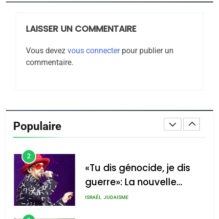
JUDAISME
LAISSER UN COMMENTAIRE
8
Maroc : Les amandes de
Vous devez
vous connecter
pour publier un
Tafraout, le miel de Tadla
commentaire.
Azilal consacrés produits
DAFINA
MAROC
du terroir
1
Oeil ravageur – Vanessa
De Loya Stauber
Populaire
CINEMA
ISRAÉL
2
«Tu dis génocide, je dis
guerre»: La nouvelle
chanson de Boy George
ISRAÉL
JUDAISME