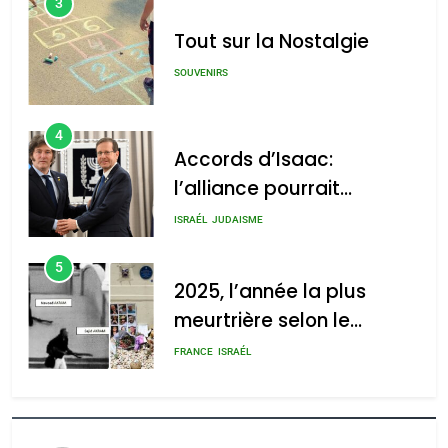
3
Tout sur la Nostalgie
SOUVENIRS
4
Accords d’Isaac:
l’alliance pourrait
s’étendre à 13 pays
ISRAÉL
JUDAISME
d’Amérique latine
5
2025, l’année la plus
meurtrière selon le
rapport d’ADL contre
FRANCE
ISRAÉL
l’antisémitisme
6
FIÈRE, DIGNE ET RÉSILIENTE :