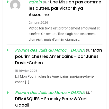
POURQUOI JE REVENDIQUE
sur
Une Mission pas comme
admin
MA JUDAÏTE par Thérèse
les autres, par Victor Ihiya
ISRAÉL
JUDAISME
Assouline
Zrihen-Dvir
7
2 mars 2026
CE QUI NOUS MANQUE –
Victor, ton texte est profondément émouvant et
Jacques Hadida
sincère. On sent qu’il ne s’agit non seulement
d’un récit, mais d’un témoignage…
JUDAISME
sur
Mon
Pourim des Juifs du Maroc - DAFINA
8
pourim chez les Americains – par Junes
Maroc : Les amandes de
Davis-Cohen
Tafraout, le miel de Tadla
15 février 2026
Azilal consacrés produits
DAFINA
MAROC
[…] Mon Pourim chez les Americains, par-junes-davis-
du terroir
cohen […]
1
Oeil ravageur – Vanessa
sur
Pourim des Juifs du Maroc - DAFINA
De Loya Stauber
DEMASQUES – Francky Perez & Yoni
5
Gabali
CINEMA
ISRAÉL