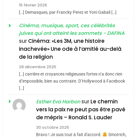
2025, l’année la plus
15 février 2026
meurtrière selon le rapport
2
[…] Demasques, par Francky Perez et Yoni Gabali […]
«Tu dis génocide, je dis
d’ADL contre
FRANCE
ISRAÉL
guerre»: La nouvelle
Cinéma, musique, sport, ces célébrités
l’antisémitisme
juives qui ont atteint les sommets - DAFINA
chanson de Boy George
6
ISRAÉL
JUDAISME
FIÈRE, DIGNE ET RÉSILIENTE :
sur
Cinéma: «Les 3M, une histoire
inachevée» Une ode à l’amitié au-delà
POURQUOI JE REVENDIQUE
3
de la religion
MA JUDAÏTE par Thérèse
Tout sur la Nostalgie
ISRAÉL
JUDAISME
Zrihen-Dvir
28 décembre 2025
SOUVENIRS
[…] carrière et croyances religieuses fortes n’a donc rien
7
CE QUI NOUS MANQUE –
d’impossible, bien au contraire. D’Hollywood à Facebook
[…]
Jacques Hadida
4
Accords d’Isaac:
sur
Le chemin
JUDAISME
Esther Eva Harbon
l’alliance pourrait
vers la paix ne peut pas être pavé
s’étendre à 13 pays
8
de mépris – Ronald S. Lauder
ISRAÉL
JUDAISME
Maroc : Les amandes de
d’Amérique latine
30 octobre 2025
Tafraout, le miel de Tadla
5
Bravo ! Je suis tout à fait d'accord.
Smotrich,