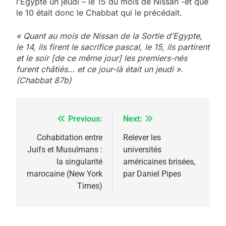
l’Egypte un jeudi – le 15 du mois de Nissan -et que
le 10 était donc le Chabbat qui le précédait.
« Quant au mois de Nissan de la Sortie d’Egypte,
le 14, ils firent le sacrifice pascal, le 15, ils partirent
5
et le soir [de ce même jour] les premiers-nés
2025, l’année la plus
furent châtiés… et ce jour-là était un jeudi ».
meurtrière selon le
(Chabbat 87b)
rapport d’ADL contre
FRANCE
ISRAÉL
l’antisémitisme
Previous:
Next:
Navigation
6
FIÈRE, DIGNE ET RÉSILIENTE :
de
Cohabitation entre
Relever les
POURQUOI JE REVENDIQUE
Juifs et Musulmans :
universités
l’article
MA JUDAÏTE par Thérèse
la singularité
américaines brisées,
ISRAÉL
JUDAISME
marocaine (New York
par Daniel Pipes
Zrihen-Dvir
Times)
7
CE QUI NOUS MANQUE –
Jacques Hadida