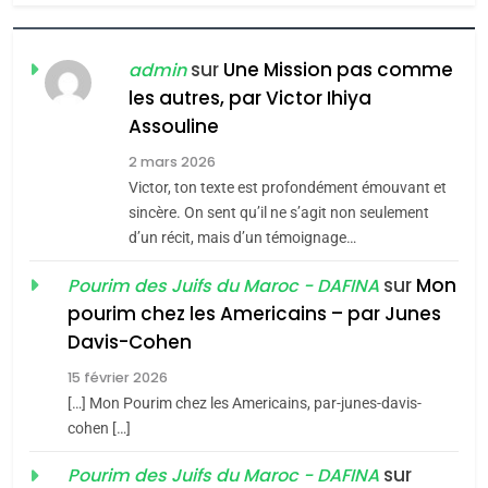
7
CE QUI NOUS MANQUE –
Jacques Hadida
sur
Une Mission pas comme
admin
les autres, par Victor Ihiya
JUDAISME
Assouline
8
2 mars 2026
Maroc : Les amandes de
Victor, ton texte est profondément émouvant et
Tafraout, le miel de Tadla
sincère. On sent qu’il ne s’agit non seulement
Azilal consacrés produits
d’un récit, mais d’un témoignage…
DAFINA
MAROC
du terroir
sur
Mon
Pourim des Juifs du Maroc - DAFINA
1
pourim chez les Americains – par Junes
Oeil ravageur – Vanessa
Davis-Cohen
De Loya Stauber
15 février 2026
5
CINEMA
ISRAÉL
2025, l’année la plus
[…] Mon Pourim chez les Americains, par-junes-davis-
cohen […]
meurtrière selon le rapport
2
«Tu dis génocide, je dis
d’ADL contre
sur
Pourim des Juifs du Maroc - DAFINA
FRANCE
ISRAÉL