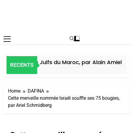
Histoire des Juifs du Maroc, par Alain Amiel
RECENTS
1 Semaine Ago
Home
DAFINA
Cette merveille nommée Israël souffle ses 75 bougies,
par Ariel Schmidberg