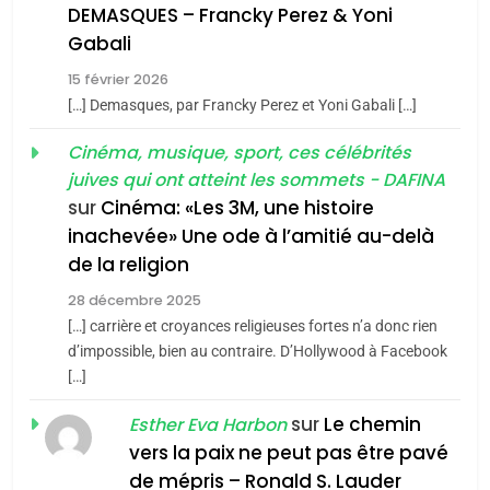
guerre»: La nouvelle
l’antisémitisme
DEMASQUES – Francky Perez & Yoni
chanson de Boy George
6
Gabali
ISRAÉL
JUDAISME
FIÈRE, DIGNE ET RÉSILIENTE :
15 février 2026
POURQUOI JE REVENDIQUE
3
[…] Demasques, par Francky Perez et Yoni Gabali […]
MA JUDAÏTE par Thérèse
Tout sur la Nostalgie
ISRAÉL
JUDAISME
Cinéma, musique, sport, ces célébrités
Zrihen-Dvir
SOUVENIRS
juives qui ont atteint les sommets - DAFINA
7
CE QUI NOUS MANQUE –
sur
Cinéma: «Les 3M, une histoire
inachevée» Une ode à l’amitié au-delà
Jacques Hadida
4
Accords d’Isaac:
de la religion
JUDAISME
l’alliance pourrait
28 décembre 2025
s’étendre à 13 pays
[…] carrière et croyances religieuses fortes n’a donc rien
8
ISRAÉL
JUDAISME
Maroc : Les amandes de
d’impossible, bien au contraire. D’Hollywood à Facebook
d’Amérique latine
[…]
Tafraout, le miel de Tadla
5
2025, l’année la plus
Azilal consacrés produits
sur
Le chemin
DAFINA
MAROC
Esther Eva Harbon
meurtrière selon le
du terroir
vers la paix ne peut pas être pavé
rapport d’ADL contre
1
de mépris – Ronald S. Lauder
FRANCE
ISRAÉL