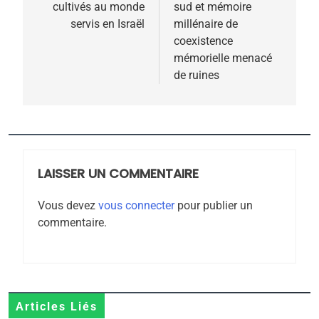
l’article
cultivés au monde
sud et mémoire
5
servis en Israël
millénaire de
2025, l’année la plus
coexistence
meurtrière selon le
mémorielle menacé
de ruines
rapport d’ADL contre
FRANCE
ISRAÉL
l’antisémitisme
6
FIÈRE, DIGNE ET RÉSILIENTE :
POURQUOI JE REVENDIQUE
MA JUDAÏTE par Thérèse
LAISSER UN COMMENTAIRE
ISRAÉL
JUDAISME
Zrihen-Dvir
Vous devez
vous connecter
pour publier un
7
commentaire.
CE QUI NOUS MANQUE –
Jacques Hadida
JUDAISME
8
Articles Liés