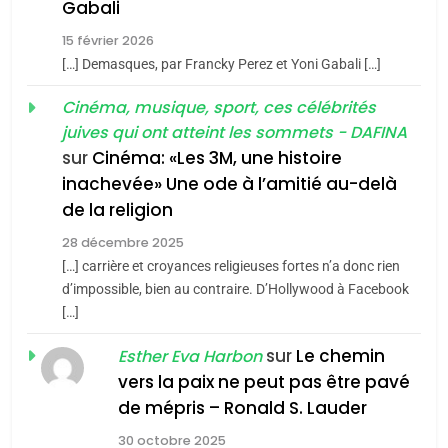
5
Gabali
CINEMA
ISRAÉL
2025, l’année la plus
15 février 2026
meurtrière selon le rapport
2
[…] Demasques, par Francky Perez et Yoni Gabali […]
«Tu dis génocide, je dis
d’ADL contre
FRANCE
ISRAÉL
guerre»: La nouvelle
Cinéma, musique, sport, ces célébrités
l’antisémitisme
juives qui ont atteint les sommets - DAFINA
chanson de Boy George
6
ISRAÉL
JUDAISME
FIÈRE, DIGNE ET RÉSILIENTE :
sur
Cinéma: «Les 3M, une histoire
inachevée» Une ode à l’amitié au-delà
POURQUOI JE REVENDIQUE
3
de la religion
MA JUDAÏTE par Thérèse
Tout sur la Nostalgie
ISRAÉL
JUDAISME
Zrihen-Dvir
28 décembre 2025
SOUVENIRS
[…] carrière et croyances religieuses fortes n’a donc rien
7
CE QUI NOUS MANQUE –
d’impossible, bien au contraire. D’Hollywood à Facebook
[…]
Jacques Hadida
4
Accords d’Isaac:
sur
Le chemin
JUDAISME
Esther Eva Harbon
l’alliance pourrait
vers la paix ne peut pas être pavé
s’étendre à 13 pays
8
de mépris – Ronald S. Lauder
ISRAÉL
JUDAISME
Maroc : Les amandes de
d’Amérique latine
30 octobre 2025