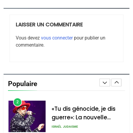
JUDAISME
LAISSER UN COMMENTAIRE
8
Maroc : Les amandes de
Vous devez
vous connecter
pour publier un
Tafraout, le miel de Tadla
commentaire.
Azilal consacrés produits
DAFINA
MAROC
du terroir
1
Oeil ravageur – Vanessa
De Loya Stauber
Populaire
CINEMA
ISRAÉL
2
«Tu dis génocide, je dis
guerre»: La nouvelle
chanson de Boy George
ISRAÉL
JUDAISME