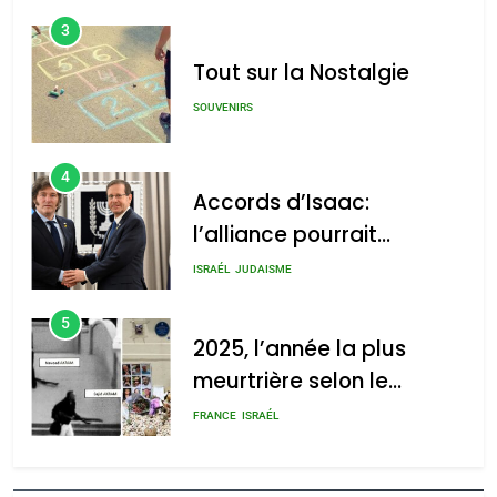
3
Tout sur la Nostalgie
SOUVENIRS
4
Accords d’Isaac:
l’alliance pourrait
s’étendre à 13 pays
ISRAÉL
JUDAISME
d’Amérique latine
5
2025, l’année la plus
meurtrière selon le
rapport d’ADL contre
FRANCE
ISRAÉL
l’antisémitisme
6
FIÈRE, DIGNE ET RÉSILIENTE :