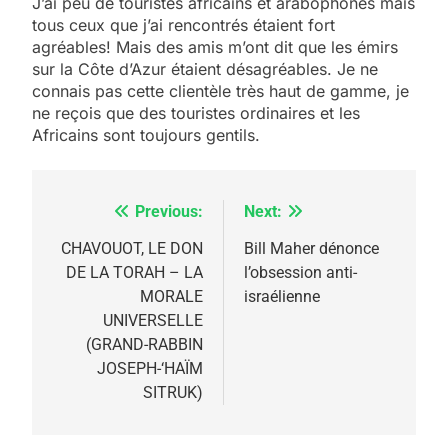
J’ai peu de touristes africains et arabophones mais
tous ceux que j’ai rencontrés étaient fort
agréables! Mais des amis m’ont dit que les émirs
sur la Côte d’Azur étaient désagréables. Je ne
connais pas cette clientèle très haut de gamme, je
ne reçois que des touristes ordinaires et les
5
Africains sont toujours gentils.
2025, l’année la plus
meurtrière selon le
rapport d’ADL contre
Previous:
Next:
Navigation
FRANCE
ISRAÉL
l’antisémitisme
de
CHAVOUOT, LE DON
Bill Maher dénonce
6
DE LA TORAH – LA
l’obsession anti-
FIÈRE, DIGNE ET RÉSILIENTE :
l’article
MORALE
israélienne
POURQUOI JE REVENDIQUE
UNIVERSELLE
MA JUDAÏTE par Thérèse
(GRAND-RABBIN
ISRAÉL
JUDAISME
JOSEPH-‘HAÏM
Zrihen-Dvir
SITRUK)
7
CE QUI NOUS MANQUE –
Jacques Hadida