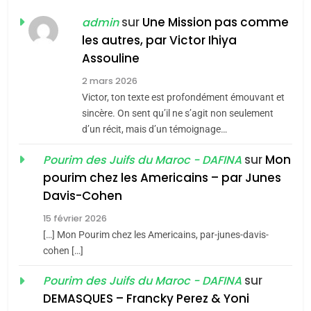
POURQUOI JE REVENDIQUE
sur
Une Mission pas comme
admin
MA JUDAÏTE par Thérèse
les autres, par Victor Ihiya
ISRAÉL
JUDAISME
Assouline
Zrihen-Dvir
7
2 mars 2026
CE QUI NOUS MANQUE –
Victor, ton texte est profondément émouvant et
Jacques Hadida
sincère. On sent qu’il ne s’agit non seulement
d’un récit, mais d’un témoignage…
JUDAISME
sur
Mon
Pourim des Juifs du Maroc - DAFINA
8
pourim chez les Americains – par Junes
Maroc : Les amandes de
Davis-Cohen
Tafraout, le miel de Tadla
15 février 2026
Azilal consacrés produits
DAFINA
MAROC
[…] Mon Pourim chez les Americains, par-junes-davis-
du terroir
cohen […]
1
Oeil ravageur – Vanessa
sur
Pourim des Juifs du Maroc - DAFINA
De Loya Stauber
DEMASQUES – Francky Perez & Yoni