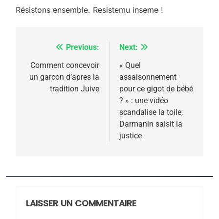
5
Résistons ensemble. Resistemu inseme !
2025, l’année la plus
meurtrière selon le
rapport d’ADL contre
Previous:
Next:
Navigation
FRANCE
ISRAÉL
l’antisémitisme
de
Comment concevoir
« Quel
6
un garcon d’apres la
assaisonnement
FIÈRE, DIGNE ET RÉSILIENTE :
l’article
tradition Juive
pour ce gigot de bébé
POURQUOI JE REVENDIQUE
? » : une vidéo
MA JUDAÏTE par Thérèse
scandalise la toile,
ISRAÉL
JUDAISME
Darmanin saisit la
Zrihen-Dvir
justice
7
CE QUI NOUS MANQUE –
Jacques Hadida
JUDAISME
LAISSER UN COMMENTAIRE
8
Maroc : Les amandes de