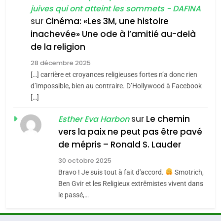
juives qui ont atteint les sommets - DAFINA
chanson de Boy George
6
ISRAÉL
JUDAISME
FIÈRE, DIGNE ET RÉSILIENTE :
sur
Cinéma: «Les 3M, une histoire
inachevée» Une ode à l’amitié au-delà
POURQUOI JE REVENDIQUE
3
de la religion
MA JUDAÏTE par Thérèse
Tout sur la Nostalgie
ISRAÉL
JUDAISME
Zrihen-Dvir
28 décembre 2025
SOUVENIRS
[…] carrière et croyances religieuses fortes n’a donc rien
7
CE QUI NOUS MANQUE –
d’impossible, bien au contraire. D’Hollywood à Facebook
[…]
Jacques Hadida
4
Accords d’Isaac:
sur
Le chemin
JUDAISME
Esther Eva Harbon
l’alliance pourrait
vers la paix ne peut pas être pavé
s’étendre à 13 pays
8
de mépris – Ronald S. Lauder
ISRAÉL
JUDAISME
Maroc : Les amandes de
d’Amérique latine
30 octobre 2025
Tafraout, le miel de Tadla
5
Bravo ! Je suis tout à fait d'accord.
Smotrich,
2025, l’année la plus
Azilal consacrés produits
DAFINA
MAROC
Ben Gvir et les Religieux extrêmistes vivent dans
meurtrière selon le
du terroir
le passé,…
rapport d’ADL contre
1
FRANCE
ISRAÉL
Oeil ravageur – Vanessa De
l’antisémitisme