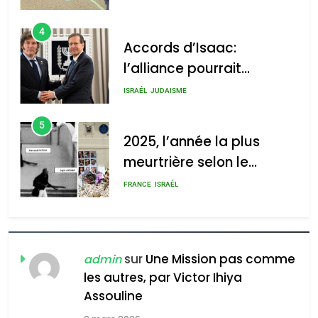
4
Accords d’Isaac:
l’alliance pourrait
s’étendre à 13 pays
ISRAÉL
JUDAISME
d’Amérique latine
5
2025, l’année la plus
meurtrière selon le
rapport d’ADL contre
FRANCE
ISRAÉL
l’antisémitisme
6
FIÈRE, DIGNE ET RÉSILIENTE :
POURQUOI JE REVENDIQUE
sur
Une Mission pas comme
admin
MA JUDAÏTE par Thérèse
les autres, par Victor Ihiya
ISRAÉL
JUDAISME
Assouline
Zrihen-Dvir
7