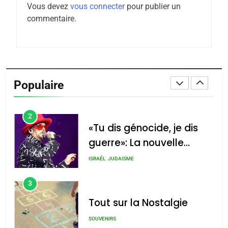
Vous devez
vous connecter
pour publier un
Tafraout, le miel de Tadla
commentaire.
Azilal consacrés produits
DAFINA
MAROC
du terroir
1
Oeil ravageur – Vanessa
De Loya Stauber
Populaire
CINEMA
ISRAÉL
2
«Tu dis génocide, je dis
guerre»: La nouvelle
chanson de Boy George
ISRAÉL
JUDAISME
3
Tout sur la Nostalgie
SOUVENIRS