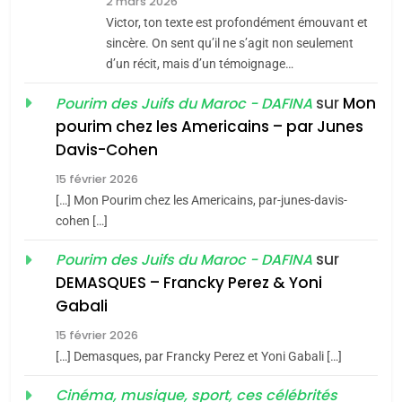
2 mars 2026
CE QUI NOUS MANQUE –
Victor, ton texte est profondément émouvant et
Jacques Hadida
sincère. On sent qu’il ne s’agit non seulement
d’un récit, mais d’un témoignage…
JUDAISME
sur
Mon
Pourim des Juifs du Maroc - DAFINA
8
pourim chez les Americains – par Junes
Maroc : Les amandes de
Davis-Cohen
Tafraout, le miel de Tadla
15 février 2026
Azilal consacrés produits
DAFINA
MAROC
[…] Mon Pourim chez les Americains, par-junes-davis-
du terroir
cohen […]
1
Oeil ravageur – Vanessa
sur
Pourim des Juifs du Maroc - DAFINA
De Loya Stauber
DEMASQUES – Francky Perez & Yoni
5
Gabali
CINEMA
ISRAÉL
2025, l’année la plus
15 février 2026
meurtrière selon le rapport
2
[…] Demasques, par Francky Perez et Yoni Gabali […]
«Tu dis génocide, je dis
d’ADL contre
FRANCE
ISRAÉL
guerre»: La nouvelle
Cinéma, musique, sport, ces célébrités
l’antisémitisme