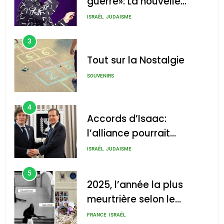
Tout sur la Nostalgie
SOUVENIRS
4
Accords d’Isaac:
l’alliance pourrait
s’étendre à 13 pays
ISRAÉL
JUDAISME
d’Amérique latine
5
2025, l’année la plus
meurtrière selon le
rapport d’ADL contre
FRANCE
ISRAÉL
l’antisémitisme
6
FIÈRE, DIGNE ET RÉSILIENTE :
POURQUOI JE REVENDIQUE