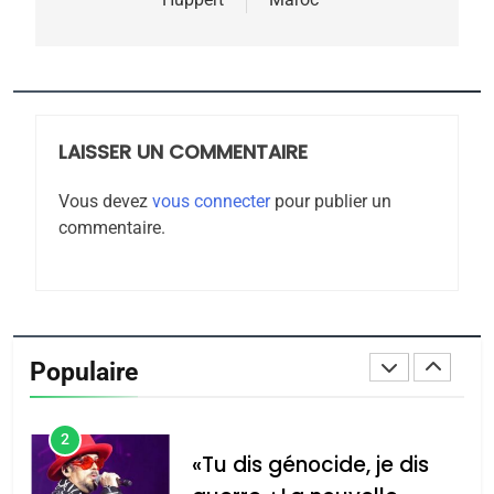
8
Maroc : Les amandes de
Tafraout, le miel de Tadla
Azilal consacrés produits
DAFINA
MAROC
du terroir
LAISSER UN COMMENTAIRE
1
Oeil ravageur – Vanessa
Vous devez
vous connecter
pour publier un
commentaire.
De Loya Stauber
CINEMA
ISRAÉL
2
«Tu dis génocide, je dis
Populaire
guerre»: La nouvelle
chanson de Boy George
ISRAÉL
JUDAISME
3