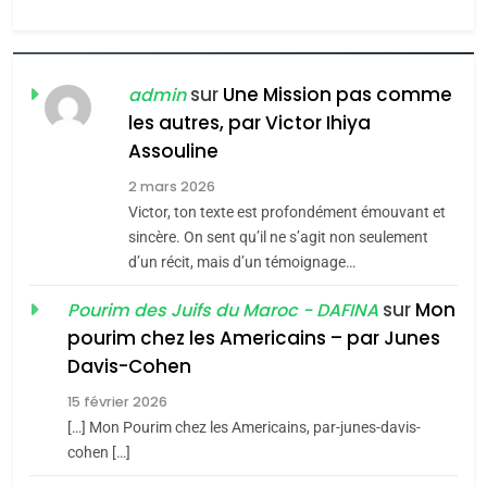
MA JUDAÏTE par Thérèse
ISRAÉL
JUDAISME
Zrihen-Dvir
7
CE QUI NOUS MANQUE –
sur
Une Mission pas comme
admin
Jacques Hadida
les autres, par Victor Ihiya
Assouline
JUDAISME
2 mars 2026
8
Victor, ton texte est profondément émouvant et
Maroc : Les amandes de
sincère. On sent qu’il ne s’agit non seulement
Tafraout, le miel de Tadla
d’un récit, mais d’un témoignage…
Azilal consacrés produits
DAFINA
MAROC
sur
Mon
Pourim des Juifs du Maroc - DAFINA
du terroir
pourim chez les Americains – par Junes
1
Davis-Cohen
Oeil ravageur – Vanessa
De Loya Stauber
15 février 2026
[…] Mon Pourim chez les Americains, par-junes-davis-
CINEMA
ISRAÉL
cohen […]
5