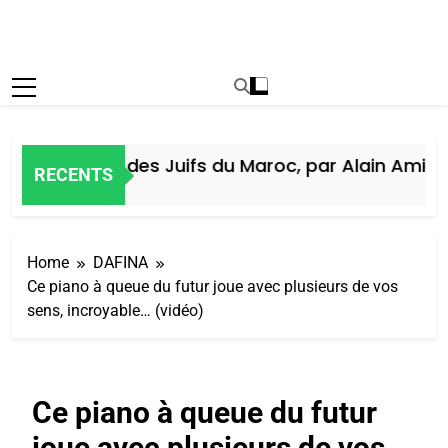
Histoire des Juifs du Maroc, par Alain Amiel
RECENTS
5 Jours Ago
Home
DAFINA
Ce piano à queue du futur joue avec plusieurs de vos
sens, incroyable… (vidéo)
Ce piano à queue du futur
joue avec plusieurs de vos