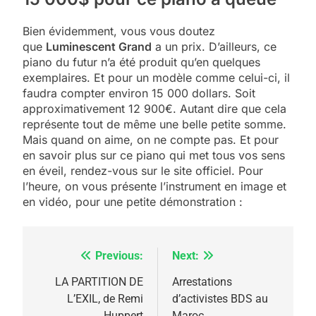
Bien évidemment, vous vous doutez
que
Luminescent Grand
a un prix. D’ailleurs, ce
5
piano du futur n’a été produit qu’en quelques
2025, l’année la plus
exemplaires. Et pour un modèle comme celui-ci, il
meurtrière selon le
faudra compter environ 15 000 dollars. Soit
approximativement 12 900€. Autant dire que cela
rapport d’ADL contre
FRANCE
ISRAÉL
représente tout de même une belle petite somme.
l’antisémitisme
Mais quand on aime, on ne compte pas. Et pour
6
en savoir plus sur ce piano qui met tous vos sens
FIÈRE, DIGNE ET RÉSILIENTE :
en éveil, rendez-vous sur le site officiel. Pour
POURQUOI JE REVENDIQUE
l’heure, on vous présente l’instrument en image et
en vidéo, pour une petite démonstration :
MA JUDAÏTE par Thérèse
ISRAÉL
JUDAISME
Zrihen-Dvir
7
Previous:
Next:
Navigation
CE QUI NOUS MANQUE –
Jacques Hadida
de
LA PARTITION DE
Arrestations
L’EXIL, de Remi
d’activistes BDS au
JUDAISME
l’article
Huppert
Maroc