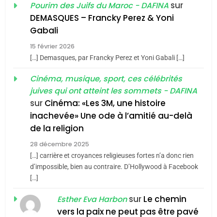
2025, l’année la plus
2
sur
Pourim des Juifs du Maroc - DAFINA
«Tu dis génocide, je dis
meurtrière selon le rapport
DEMASQUES – Francky Perez & Yoni
guerre»: La nouvelle
d’ADL contre
Gabali
FRANCE
ISRAÉL
chanson de Boy George
l’antisémitisme
ISRAÉL
JUDAISME
15 février 2026
6
[…] Demasques, par Francky Perez et Yoni Gabali […]
FIÈRE, DIGNE ET RÉSILIENTE :
3
Cinéma, musique, sport, ces célébrités
POURQUOI JE REVENDIQUE
Tout sur la Nostalgie
juives qui ont atteint les sommets - DAFINA
MA JUDAÏTE par Thérèse
ISRAÉL
JUDAISME
SOUVENIRS
sur
Cinéma: «Les 3M, une histoire
Zrihen-Dvir
inachevée» Une ode à l’amitié au-delà
7
de la religion
CE QUI NOUS MANQUE –
4
Accords d’Isaac:
Jacques Hadida
28 décembre 2025
l’alliance pourrait
[…] carrière et croyances religieuses fortes n’a donc rien
JUDAISME
d’impossible, bien au contraire. D’Hollywood à Facebook
s’étendre à 13 pays
ISRAÉL
JUDAISME
[…]
d’Amérique latine
8
Maroc : Les amandes de
5
sur
Le chemin
Esther Eva Harbon
2025, l’année la plus
Tafraout, le miel de Tadla
vers la paix ne peut pas être pavé