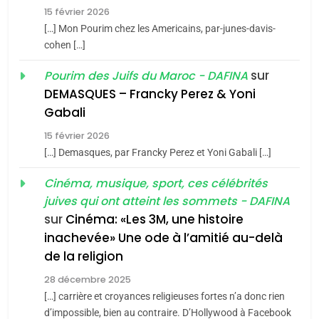
15 février 2026
chanson de Boy George
6
ISRAÉL
JUDAISME
FIÈRE, DIGNE ET RÉSILIENTE :
[…] Mon Pourim chez les Americains, par-junes-davis-
cohen […]
POURQUOI JE REVENDIQUE
3
MA JUDAÏTE par Thérèse
sur
Pourim des Juifs du Maroc - DAFINA
Tout sur la Nostalgie
ISRAÉL
JUDAISME
Zrihen-Dvir
DEMASQUES – Francky Perez & Yoni
SOUVENIRS
7
Gabali
CE QUI NOUS MANQUE –
15 février 2026
Jacques Hadida
4
[…] Demasques, par Francky Perez et Yoni Gabali […]
Accords d’Isaac:
JUDAISME
l’alliance pourrait
Cinéma, musique, sport, ces célébrités
juives qui ont atteint les sommets - DAFINA
s’étendre à 13 pays
8
ISRAÉL
JUDAISME
Maroc : Les amandes de
sur
Cinéma: «Les 3M, une histoire
d’Amérique latine
inachevée» Une ode à l’amitié au-delà
Tafraout, le miel de Tadla
5
2025, l’année la plus
de la religion
Azilal consacrés produits
DAFINA
MAROC
meurtrière selon le
du terroir
28 décembre 2025
rapport d’ADL contre
[…] carrière et croyances religieuses fortes n’a donc rien
1
FRANCE
ISRAÉL
Oeil ravageur – Vanessa De
d’impossible, bien au contraire. D’Hollywood à Facebook
l’antisémitisme