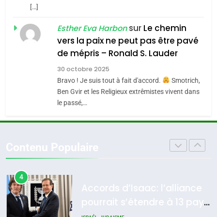
[…]
Loya Stauber
6
FIÈRE, DIGNE ET RÉSILIENTE :
sur
Le chemin
CINEMA
ISRAÉL
Esther Eva Harbon
POURQUOI JE REVENDIQUE
vers la paix ne peut pas être pavé
MA JUDAÏTE par Thérèse
2
de mépris – Ronald S. Lauder
ISRAÉL
JUDAISME
«Tu dis génocide, je dis
Zrihen-Dvir
30 octobre 2025
guerre»: La nouvelle
7
Bravo ! Je suis tout à fait d'accord.
Smotrich,
CE QUI NOUS MANQUE –
chanson de Boy George
ISRAÉL
JUDAISME
Ben Gvir et les Religieux extrêmistes vivent dans
Jacques Hadida
le passé,…
3
JUDAISME
Tout sur la Nostalgie
8
Contenu Populaire
Maroc : Les amandes de
SOUVENIRS
Tafraout, le miel de Tadla
Azilal consacrés produits
4
DAFINA
MAROC
Accords d’Isaac: l’alliance
du terroir
pourrait s’étendre à 13 pays
d’Amérique latine