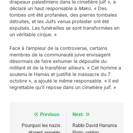
drapeaux palestiniens dans le cimetière juif », a
5
déclaré un haut responsable à
Mako
. « Des
2025, l’année la plus
tombes ont été profanées, des pierres tombales
meurtrière selon le
détruites, et les Juifs venus protester ont été
expulsés. Les funérailles se sont transformées en
rapport d’ADL contre
FRANCE
ISRAÉL
un véritable cirque. »
l’antisémitisme
6
Face à l’ampleur de la controverse, certains
FIÈRE, DIGNE ET RÉSILIENTE :
membres de la communauté juive envisagent
POURQUOI JE REVENDIQUE
désormais de faire exhumer la dépouille du
MA JUDAÏTE par Thérèse
militant et de la transférer ailleurs. « Cet homme a
ISRAÉL
JUDAISME
soutenu le Hamas et justifié le massacre du 7
Zrihen-Dvir
octobre », a ajouté le même responsable. « Il est
7
regrettable qu’il repose dans un cimetière juif. »
CE QUI NOUS MANQUE –
Jacques Hadida
JUDAISME
Previous:
Next:
Navigation
8
de
Pourquoi les nazis
Rabbi David Hanania
Maroc : Les amandes de
étaient appelés
Pinto, rabbin