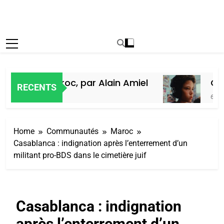
 Juifs du Maroc, par Alain Amiel
Oeil
RECENTS
6 Jour
Home
Communautés
Maroc
Casablanca : indignation après l’enterrement d’un
militant pro-BDS dans le cimetière juif
Casablanca : indignation
après l’enterrement d’un