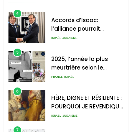
4
Accords d’Isaac:
l’alliance pourrait
s’étendre à 13 pays
ISRAÉL
JUDAISME
d’Amérique latine
5
2025, l’année la plus
meurtrière selon le
rapport d’ADL contre
FRANCE
ISRAÉL
l’antisémitisme
6
FIÈRE, DIGNE ET RÉSILIENTE :
POURQUOI JE REVENDIQUE
MA JUDAÏTE par Thérèse
ISRAÉL
JUDAISME
Zrihen-Dvir
7