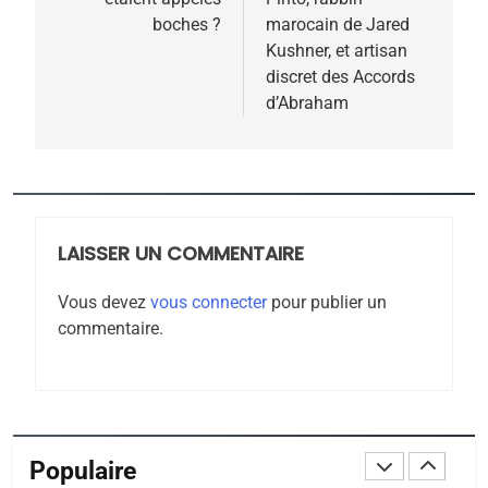
l’article
Tafraout, le miel de Tadla
boches ?
marocain de Jared
Azilal consacrés produits
Kushner, et artisan
DAFINA
MAROC
discret des Accords
du terroir
d’Abraham
1
Oeil ravageur – Vanessa
De Loya Stauber
CINEMA
ISRAÉL
LAISSER UN COMMENTAIRE
2
«Tu dis génocide, je dis
Vous devez
vous connecter
pour publier un
guerre»: La nouvelle
commentaire.
chanson de Boy George
ISRAÉL
JUDAISME
3
Tout sur la Nostalgie
Populaire
SOUVENIRS