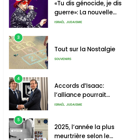
«Tu dis génocide, je dis
guerre»: La nouvelle
chanson de Boy George
ISRAÉL
JUDAISME
3
Tout sur la Nostalgie
SOUVENIRS
4
Accords d’Isaac:
l’alliance pourrait
s’étendre à 13 pays
ISRAÉL
JUDAISME
d’Amérique latine
5
2025, l’année la plus
meurtrière selon le