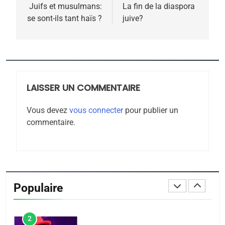
de
Juifs et musulmans:
La fin de la diaspora
Zrihen-Dvir
se sont-ils tant haïs ?
juive?
7
l’article
CE QUI NOUS MANQUE –
Jacques Hadida
JUDAISME
LAISSER UN COMMENTAIRE
8
Maroc : Les amandes de
Vous devez
vous connecter
pour publier un
Tafraout, le miel de Tadla
commentaire.
Azilal consacrés produits
DAFINA
MAROC
du terroir
1
Oeil ravageur – Vanessa
De Loya Stauber
Populaire
CINEMA
ISRAÉL
2