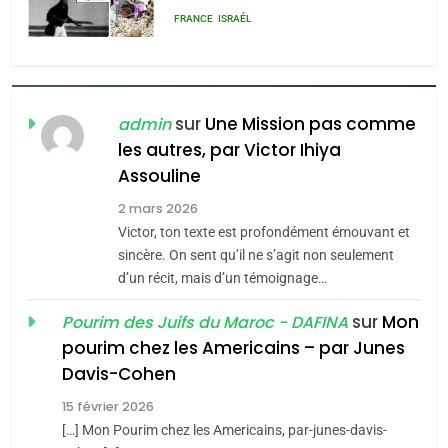
rapport d’ADL contre
FRANCE
ISRAÉL
l’antisémitisme
6
FIÈRE, DIGNE ET RÉSILIENTE :
POURQUOI JE REVENDIQUE
sur
Une Mission pas comme
admin
MA JUDAÏTE par Thérèse
les autres, par Victor Ihiya
ISRAÉL
JUDAISME
Assouline
Zrihen-Dvir
7
2 mars 2026
CE QUI NOUS MANQUE –
Victor, ton texte est profondément émouvant et
Jacques Hadida
sincère. On sent qu’il ne s’agit non seulement
d’un récit, mais d’un témoignage…
JUDAISME
sur
Mon
Pourim des Juifs du Maroc - DAFINA
8
pourim chez les Americains – par Junes
Maroc : Les amandes de
Davis-Cohen
Tafraout, le miel de Tadla
15 février 2026
Azilal consacrés produits
DAFINA
MAROC
[…] Mon Pourim chez les Americains, par-junes-davis-
du terroir