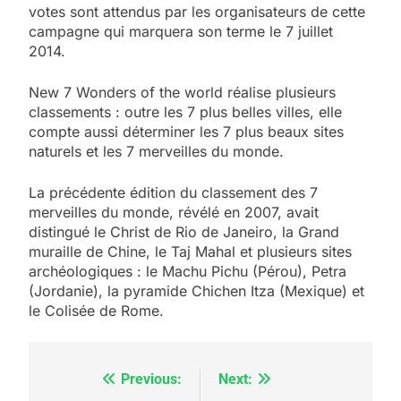
votes sont attendus par les organisateurs de cette
campagne qui marquera son terme le 7 juillet
2014.
New 7 Wonders of the world réalise plusieurs
classements : outre les 7 plus belles villes, elle
compte aussi déterminer les 7 plus beaux sites
naturels et les 7 merveilles du monde.
La précédente édition du classement des 7
5
merveilles du monde, révélé en 2007, avait
2025, l’année la plus
distingué le Christ de Rio de Janeiro, la Grand
meurtrière selon le
muraille de Chine, le Taj Mahal et plusieurs sites
rapport d’ADL contre
archéologiques : le Machu Pichu (Pérou), Petra
FRANCE
ISRAÉL
(Jordanie), la pyramide Chichen Itza (Mexique) et
l’antisémitisme
le Colisée de Rome.
6
FIÈRE, DIGNE ET RÉSILIENTE :
POURQUOI JE REVENDIQUE
Previous:
Next:
Navigation
MA JUDAÏTE par Thérèse
ISRAÉL
JUDAISME