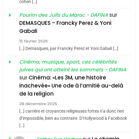
cohen […]
1
Oeil ravageur – Vanessa
sur
Pourim des Juifs du Maroc - DAFINA
De Loya Stauber
DEMASQUES – Francky Perez & Yoni
5
Gabali
CINEMA
ISRAÉL
2025, l’année la plus
15 février 2026
meurtrière selon le rapport
2
[…] Demasques, par Francky Perez et Yoni Gabali […]
«Tu dis génocide, je dis
d’ADL contre
FRANCE
ISRAÉL
guerre»: La nouvelle
Cinéma, musique, sport, ces célébrités
l’antisémitisme
juives qui ont atteint les sommets - DAFINA
chanson de Boy George
6
ISRAÉL
JUDAISME
FIÈRE, DIGNE ET RÉSILIENTE :
sur
Cinéma: «Les 3M, une histoire
inachevée» Une ode à l’amitié au-delà
POURQUOI JE REVENDIQUE
3
de la religion
MA JUDAÏTE par Thérèse
Tout sur la Nostalgie
ISRAÉL
JUDAISME
Zrihen-Dvir
28 décembre 2025
SOUVENIRS
[…] carrière et croyances religieuses fortes n’a donc rien
7
CE QUI NOUS MANQUE –
d’impossible, bien au contraire. D’Hollywood à Facebook
[…]
Jacques Hadida
4
Accords d’Isaac:
sur
Le chemin
JUDAISME