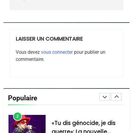
l’article
CE QUI NOUS MANQUE –
Jacques Hadida
JUDAISME
LAISSER UN COMMENTAIRE
8
Maroc : Les amandes de
Vous devez
vous connecter
pour publier un
Tafraout, le miel de Tadla
commentaire.
Azilal consacrés produits
DAFINA
MAROC
du terroir
1
Oeil ravageur – Vanessa
De Loya Stauber
Populaire
CINEMA
ISRAÉL
2
«Tu dis génocide, je dis
guerre»: La nouvelle