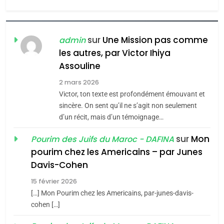
l’antisémitisme
6
FIÈRE, DIGNE ET RÉSILIENTE :
POURQUOI JE REVENDIQUE
sur
Une Mission pas comme
admin
MA JUDAÏTE par Thérèse
les autres, par Victor Ihiya
ISRAÉL
JUDAISME
Assouline
Zrihen-Dvir
7
2 mars 2026
CE QUI NOUS MANQUE –
Victor, ton texte est profondément émouvant et
Jacques Hadida
sincère. On sent qu’il ne s’agit non seulement
d’un récit, mais d’un témoignage…
JUDAISME
sur
Mon
Pourim des Juifs du Maroc - DAFINA
8
pourim chez les Americains – par Junes
Maroc : Les amandes de
Davis-Cohen
Tafraout, le miel de Tadla
15 février 2026
Azilal consacrés produits
DAFINA
MAROC
[…] Mon Pourim chez les Americains, par-junes-davis-
du terroir
cohen […]
1
Oeil ravageur – Vanessa