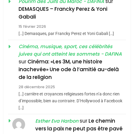
sur
Pourim des Juifs du Maroc - DAFINA
De Loya Stauber
DEMASQUES – Francky Perez & Yoni
5
Gabali
CINEMA
ISRAÉL
2025, l’année la plus
15 février 2026
meurtrière selon le rapport
2
[…] Demasques, par Francky Perez et Yoni Gabali […]
«Tu dis génocide, je dis
d’ADL contre
FRANCE
ISRAÉL
guerre»: La nouvelle
Cinéma, musique, sport, ces célébrités
l’antisémitisme
juives qui ont atteint les sommets - DAFINA
chanson de Boy George
6
ISRAÉL
JUDAISME
FIÈRE, DIGNE ET RÉSILIENTE :
sur
Cinéma: «Les 3M, une histoire
inachevée» Une ode à l’amitié au-delà
POURQUOI JE REVENDIQUE
3
de la religion
MA JUDAÏTE par Thérèse
Tout sur la Nostalgie
ISRAÉL
JUDAISME
Zrihen-Dvir
28 décembre 2025
SOUVENIRS
[…] carrière et croyances religieuses fortes n’a donc rien
7
CE QUI NOUS MANQUE –
d’impossible, bien au contraire. D’Hollywood à Facebook
[…]
Jacques Hadida
4
Accords d’Isaac:
sur
Le chemin
JUDAISME
Esther Eva Harbon
l’alliance pourrait
vers la paix ne peut pas être pavé
8