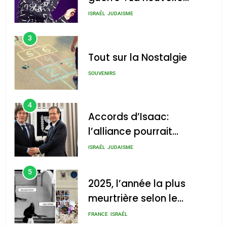
chanson de Boy George
ISRAÉL
JUDAISME
3
Tout sur la Nostalgie
SOUVENIRS
4
Accords d’Isaac:
l’alliance pourrait
s’étendre à 13 pays
ISRAÉL
JUDAISME
d’Amérique latine
5
2025, l’année la plus
meurtrière selon le
rapport d’ADL contre
FRANCE
ISRAÉL