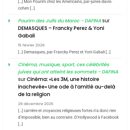
2025, l’année la plus
[…] Mon Pourim chez les Americains, par-junes-davis-
cohen […]
meurtrière selon le rapport
2
«Tu dis génocide, je dis
d’ADL contre
sur
Pourim des Juifs du Maroc - DAFINA
FRANCE
ISRAÉL
guerre»: La nouvelle
l’antisémitisme
DEMASQUES – Francky Perez & Yoni
chanson de Boy George
6
Gabali
ISRAÉL
JUDAISME
FIÈRE, DIGNE ET RÉSILIENTE :
15 février 2026
POURQUOI JE REVENDIQUE
3
[…] Demasques, par Francky Perez et Yoni Gabali […]
MA JUDAÏTE par Thérèse
Tout sur la Nostalgie
ISRAÉL
JUDAISME
Cinéma, musique, sport, ces célébrités
Zrihen-Dvir
SOUVENIRS
juives qui ont atteint les sommets - DAFINA
7
CE QUI NOUS MANQUE –
sur
Cinéma: «Les 3M, une histoire
inachevée» Une ode à l’amitié au-delà
Jacques Hadida
4
Accords d’Isaac:
de la religion
JUDAISME
l’alliance pourrait
28 décembre 2025
s’étendre à 13 pays
[…] carrière et croyances religieuses fortes n’a donc rien
8
ISRAÉL
JUDAISME
Maroc : Les amandes de
d’impossible, bien au contraire. D’Hollywood à Facebook
d’Amérique latine
[…]
Tafraout, le miel de Tadla
5