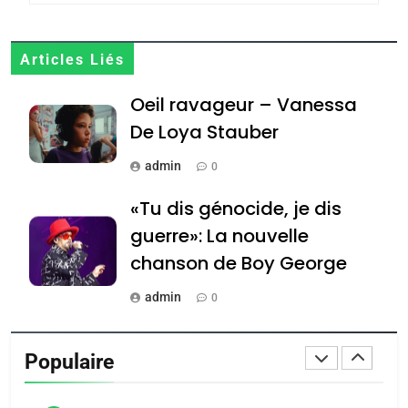
JUDAISME
8
Articles Liés
Maroc : Les amandes de
Oeil ravageur – Vanessa
Tafraout, le miel de Tadla
Azilal consacrés produits
De Loya Stauber
DAFINA
MAROC
du terroir
admin
0
1
Oeil ravageur – Vanessa
«Tu dis génocide, je dis
De Loya Stauber
guerre»: La nouvelle
CINEMA
ISRAÉL
chanson de Boy George
2
admin
0
«Tu dis génocide, je dis
Tout sur la Nostalgie
guerre»: La nouvelle
Populaire
chanson de Boy George
admin
ISRAÉL
JUDAISME
0