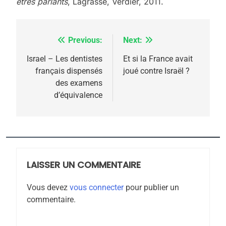
êtres parlants
, Lagrasse, Verdier, 2011.
Previous:
Next:
Navigation
5
de
Israel – Les dentistes
Et si la France avait
2025, l’année la plus
français dispensés
joué contre Israël ?
l’article
meurtrière selon le
des examens
d’équivalence
rapport d’ADL contre
FRANCE
ISRAÉL
l’antisémitisme
6
FIÈRE, DIGNE ET RÉSILIENTE :
POURQUOI JE REVENDIQUE
MA JUDAÏTE par Thérèse
LAISSER UN COMMENTAIRE
ISRAÉL
JUDAISME
Zrihen-Dvir
Vous devez
vous connecter
pour publier un
7
commentaire.
CE QUI NOUS MANQUE –
Jacques Hadida