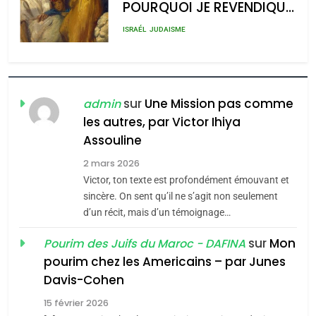
POURQUOI JE REVENDIQUE
admin
0
MA JUDAÏTE par Thérèse
ISRAÉL
JUDAISME
Zrihen-Dvir
7
CE QUI NOUS MANQUE –
Jacques Hadida
sur
Une Mission pas comme
admin
les autres, par Victor Ihiya
JUDAISME
Assouline
8
2 mars 2026
Maroc : Les amandes de
Victor, ton texte est profondément émouvant et
Tafraout, le miel de Tadla
sincère. On sent qu’il ne s’agit non seulement
Azilal consacrés produits
d’un récit, mais d’un témoignage…
DAFINA
MAROC
du terroir
sur
Mon
Pourim des Juifs du Maroc - DAFINA
1
pourim chez les Americains – par Junes
Oeil ravageur – Vanessa
Davis-Cohen
De Loya Stauber
15 février 2026
5
CINEMA
ISRAÉL