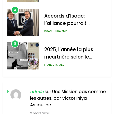
4
Accords d’Isaac:
l’alliance pourrait
s’étendre à 13 pays
ISRAÉL
JUDAISME
d’Amérique latine
5
2025, l’année la plus
meurtrière selon le
rapport d’ADL contre
FRANCE
ISRAÉL
l’antisémitisme
6
FIÈRE, DIGNE ET RÉSILIENTE :
POURQUOI JE REVENDIQUE
sur
Une Mission pas comme
admin
MA JUDAÏTE par Thérèse
les autres, par Victor Ihiya
ISRAÉL
JUDAISME
Assouline
Zrihen-Dvir
7
2 mars 2026