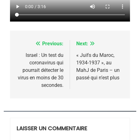
5
2025, l’année la plus
meurtrière selon le
rapport d’ADL contre
FRANCE
ISRAÉL
l’antisémitisme
Previous:
Next:
Navigation
6
FIÈRE, DIGNE ET RÉSILIENTE :
de
Israel : Un test du
« Juifs du Maroc,
POURQUOI JE REVENDIQUE
coronavirus qui
1934-1937 », au
l’article
MA JUDAÏTE par Thérèse
pourrait détecter le
MahJ de Paris – un
ISRAÉL
JUDAISME
virus en moins de 30
passé qui n’est plus
Zrihen-Dvir
secondes.
7
CE QUI NOUS MANQUE –
Jacques Hadida
JUDAISME
LAISSER UN COMMENTAIRE
8
Maroc : Les amandes de