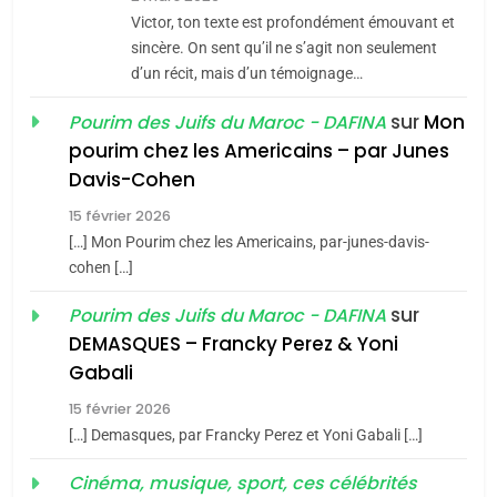
CE QUI NOUS MANQUE –
Victor, ton texte est profondément émouvant et
Jacques Hadida
sincère. On sent qu’il ne s’agit non seulement
d’un récit, mais d’un témoignage…
JUDAISME
sur
Mon
Pourim des Juifs du Maroc - DAFINA
8
pourim chez les Americains – par Junes
Maroc : Les amandes de
Davis-Cohen
Tafraout, le miel de Tadla
15 février 2026
Azilal consacrés produits
DAFINA
MAROC
[…] Mon Pourim chez les Americains, par-junes-davis-
du terroir
cohen […]
1
Oeil ravageur – Vanessa
sur
Pourim des Juifs du Maroc - DAFINA
De Loya Stauber
DEMASQUES – Francky Perez & Yoni
5
Gabali
CINEMA
ISRAÉL
2025, l’année la plus
15 février 2026
meurtrière selon le rapport
2
[…] Demasques, par Francky Perez et Yoni Gabali […]
«Tu dis génocide, je dis
d’ADL contre
FRANCE
ISRAÉL
guerre»: La nouvelle
Cinéma, musique, sport, ces célébrités
l’antisémitisme