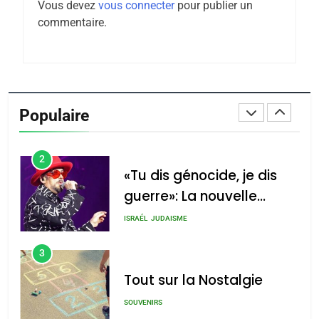
Vous devez
vous connecter
pour publier un
Tafraout, le miel de Tadla
commentaire.
Azilal consacrés produits
DAFINA
MAROC
du terroir
1
Oeil ravageur – Vanessa
De Loya Stauber
Populaire
CINEMA
ISRAÉL
2
«Tu dis génocide, je dis
guerre»: La nouvelle
chanson de Boy George
ISRAÉL
JUDAISME
3
Tout sur la Nostalgie
SOUVENIRS