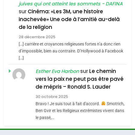
juives qui ont atteint les sommets - DAFINA
chanson de Boy George
6
ISRAÉL
JUDAISME
FIÈRE, DIGNE ET RÉSILIENTE :
sur
Cinéma: «Les 3M, une histoire
inachevée» Une ode à l’amitié au-delà
POURQUOI JE REVENDIQUE
3
de la religion
MA JUDAÏTE par Thérèse
Tout sur la Nostalgie
ISRAÉL
JUDAISME
Zrihen-Dvir
28 décembre 2025
SOUVENIRS
[…] carrière et croyances religieuses fortes n’a donc rien
7
CE QUI NOUS MANQUE –
d’impossible, bien au contraire. D’Hollywood à Facebook
[…]
Jacques Hadida
4
Accords d’Isaac:
sur
Le chemin
JUDAISME
Esther Eva Harbon
l’alliance pourrait
vers la paix ne peut pas être pavé
s’étendre à 13 pays
8
de mépris – Ronald S. Lauder
ISRAÉL
JUDAISME
Maroc : Les amandes de
d’Amérique latine
30 octobre 2025
Tafraout, le miel de Tadla
5
Bravo ! Je suis tout à fait d'accord.
Smotrich,
2025, l’année la plus
Azilal consacrés produits
DAFINA
MAROC
Ben Gvir et les Religieux extrêmistes vivent dans
meurtrière selon le
du terroir
le passé,…
rapport d’ADL contre
1
FRANCE
ISRAÉL
Oeil ravageur – Vanessa De
l’antisémitisme