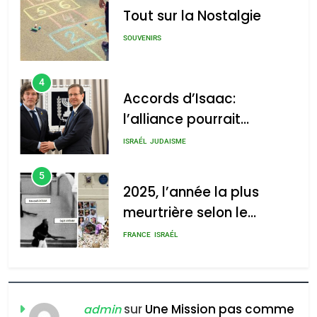
לע"מ Photos By
Tout sur la Nostalgie
: Haim Zach /
GPO
SOUVENIRS
4
Accords d’Isaac:
l’alliance pourrait
2025, l’année la plus
s’étendre à 13 pays
meurtrière selon le rapport
ISRAÉL
JUDAISME
d’Amérique latine
d’ADL contre
5
l’antisémitisme
2025, l’année la plus
meurtrière selon le
admin
0
rapport d’ADL contre
FRANCE
ISRAÉL
l’antisémitisme
6
FIÈRE, DIGNE ET RÉSILIENTE :
POURQUOI JE REVENDIQUE
sur
Une Mission pas comme
admin