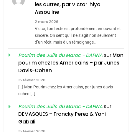
MA JUDAÏTE par Thérèse
les autres, par Victor Ihiya
ISRAÉL
JUDAISME
Assouline
Zrihen-Dvir
7
2 mars 2026
CE QUI NOUS MANQUE –
Victor, ton texte est profondément émouvant et
Jacques Hadida
sincère. On sent qu’il ne s’agit non seulement
d’un récit, mais d’un témoignage…
JUDAISME
sur
Mon
Pourim des Juifs du Maroc - DAFINA
8
pourim chez les Americains – par Junes
Maroc : Les amandes de
Davis-Cohen
Tafraout, le miel de Tadla
15 février 2026
Azilal consacrés produits
DAFINA
MAROC
[…] Mon Pourim chez les Americains, par-junes-davis-
du terroir
cohen […]
1
Oeil ravageur – Vanessa
sur
Pourim des Juifs du Maroc - DAFINA
De Loya Stauber
DEMASQUES – Francky Perez & Yoni
5
Gabali
CINEMA
ISRAÉL
2025, l’année la plus
15 février 2026