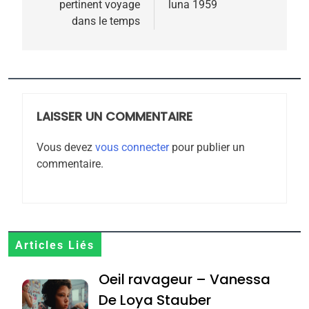
pertinent voyage
luna 1959
l’article
dans le temps
5
2025, l’année la plus
meurtrière selon le
rapport d’ADL contre
LAISSER UN COMMENTAIRE
FRANCE
ISRAÉL
l’antisémitisme
Vous devez
vous connecter
pour publier un
6
commentaire.
FIÈRE, DIGNE ET RÉSILIENTE :
POURQUOI JE REVENDIQUE
MA JUDAÏTE par Thérèse
ISRAÉL
JUDAISME
Zrihen-Dvir
7
Articles Liés
CE QUI NOUS MANQUE –
Oeil ravageur – Vanessa
Jacques Hadida
De Loya Stauber
JUDAISME