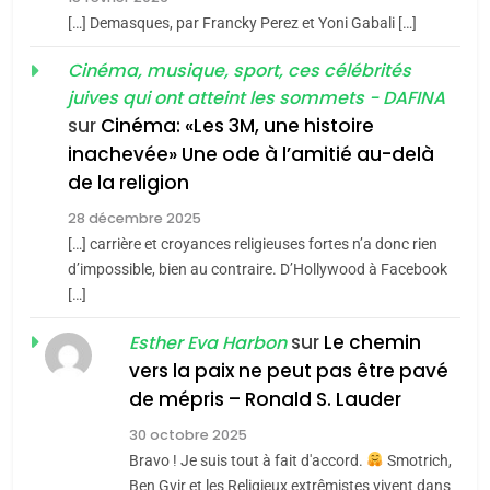
meurtrière selon le rapport
2
[…] Demasques, par Francky Perez et Yoni Gabali […]
«Tu dis génocide, je dis
d’ADL contre
FRANCE
ISRAÉL
guerre»: La nouvelle
Cinéma, musique, sport, ces célébrités
l’antisémitisme
juives qui ont atteint les sommets - DAFINA
chanson de Boy George
6
ISRAÉL
JUDAISME
FIÈRE, DIGNE ET RÉSILIENTE :
sur
Cinéma: «Les 3M, une histoire
inachevée» Une ode à l’amitié au-delà
POURQUOI JE REVENDIQUE
3
de la religion
MA JUDAÏTE par Thérèse
Tout sur la Nostalgie
ISRAÉL
JUDAISME
Zrihen-Dvir
28 décembre 2025
SOUVENIRS
[…] carrière et croyances religieuses fortes n’a donc rien
7
CE QUI NOUS MANQUE –
d’impossible, bien au contraire. D’Hollywood à Facebook
[…]
Jacques Hadida
4
Accords d’Isaac:
sur
Le chemin
JUDAISME
Esther Eva Harbon
l’alliance pourrait
vers la paix ne peut pas être pavé
s’étendre à 13 pays
8
de mépris – Ronald S. Lauder
ISRAÉL
JUDAISME
Maroc : Les amandes de
d’Amérique latine
30 octobre 2025
Tafraout, le miel de Tadla
5
Bravo ! Je suis tout à fait d'accord.
Smotrich,
2025, l’année la plus
Azilal consacrés produits
DAFINA
MAROC
Ben Gvir et les Religieux extrêmistes vivent dans