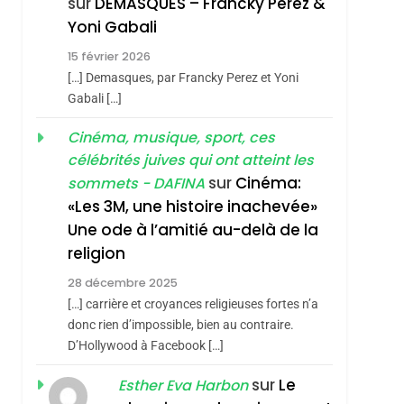
Nouvelle Chanson De
sur
DEMASQUES – Francky Perez &
ISRAÉL
JUDAISME
Boy George
Yoni Gabali
3
Tout Sur La Nostalgie
15 février 2026
[…] Demasques, par Francky Perez et Yoni
SOUVENIRS
Gabali […]
4
Accords D’Isaac:
Cinéma, musique, sport, ces
L’alliance Pourrait
célébrités juives qui ont atteint les
sur
Cinéma:
sommets - DAFINA
S’étendre À 13 Pays
ISRAÉL
JUDAISME
«Les 3M, une histoire inachevée»
D’Amérique Latine
5
Une ode à l’amitié au-delà de la
2025, L’année La Plus
religion
Meurtrière Selon Le
28 décembre 2025
Rapport D’ADL
FRANCE
ISRAÉL
[…] carrière et croyances religieuses fortes n’a
Contre
donc rien d’impossible, bien au contraire.
6
FIÈRE, DIGNE ET
L’antisémitisme
D’Hollywood à Facebook […]
RÉSILIENTE :
sur
Le
Esther Eva Harbon
POURQUOI JE
ISRAÉL
JUDAISME