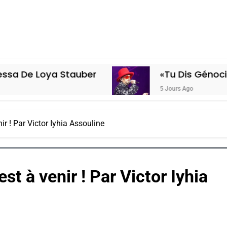
a Stauber
«Tu Dis Génocide, Je Dis 
5 Jours Ago
nir ! Par Victor Iyhia Assouline
est à venir ! Par Victor Iyhia