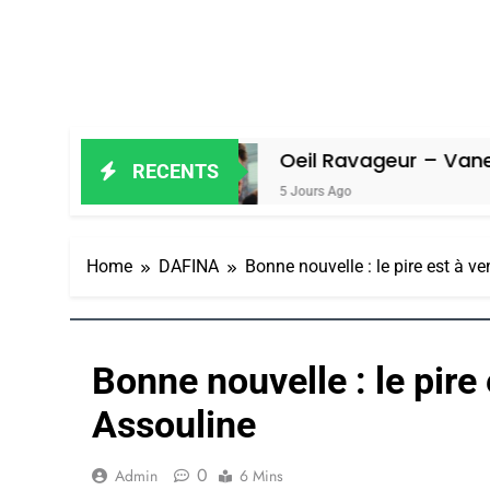
iel
Oeil Ravageur – Vanessa De Loy
RECENTS
5 Jours Ago
Home
DAFINA
Bonne nouvelle : le pire est à ve
Bonne nouvelle : le pire 
Assouline
0
Admin
6 Mins