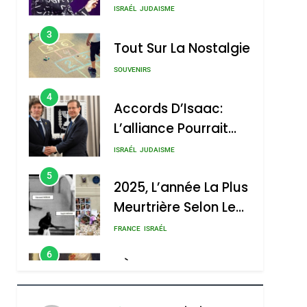
Nouvelle Chanson De
ISRAÉL
JUDAISME
Boy George
3
Tout Sur La Nostalgie
SOUVENIRS
4
Accords D’Isaac:
L’alliance Pourrait
S’étendre À 13 Pays
ISRAÉL
JUDAISME
D’Amérique Latine
5
2025, L’année La Plus
Meurtrière Selon Le
Rapport D’ADL
FRANCE
ISRAÉL
Contre
6
FIÈRE, DIGNE ET
L’antisémitisme
RÉSILIENTE :
POURQUOI JE
ISRAÉL
JUDAISME