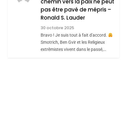
chemin vers la paix ne peut
REVENDIQUE MA
pas être pavé de mépris –
7
CE QUI NOUS
JUDAÏTE Par Thérèse
Ronald S. Lauder
MANQUE – Jacques
Zrihen-Dvir
30 octobre 2025
Hadida
JUDAISME
Bravo ! Je suis tout à fait d'accord.
Smotrich, Ben Gvir et les Religieux
8
Maroc : Les Amandes
extrêmistes vivent dans le passé,…
De Tafraout, Le Miel
De Tadla Azilal
DAFINA
MAROC
Consacrés Produits
Du Terroir