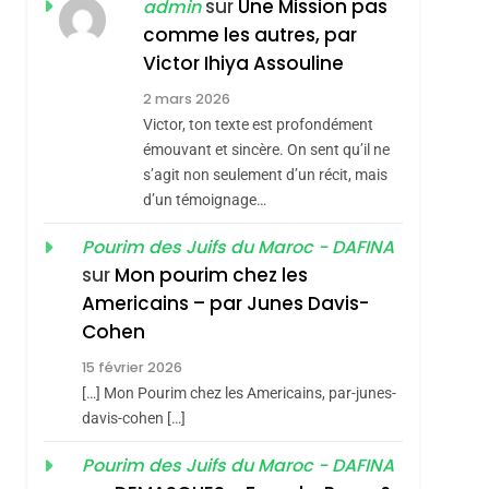
sur
Une Mission pas
admin
REVENDIQUE MA
7
comme les autres, par
CE QUI NOUS
JUDAÏTE Par Thérèse
Victor Ihiya Assouline
MANQUE – Jacques
Zrihen-Dvir
2 mars 2026
Hadida
JUDAISME
Victor, ton texte est profondément
émouvant et sincère. On sent qu’il ne
8
Maroc : Les Amandes
s’agit non seulement d’un récit, mais
d’un témoignage…
De Tafraout, Le Miel
De Tadla Azilal
DAFINA
MAROC
Pourim des Juifs du Maroc - DAFINA
Consacrés Produits
sur
Mon pourim chez les
1
Oeil Ravageur –
Du Terroir
Americains – par Junes Davis-
Vanessa De Loya
Cohen
Stauber
15 février 2026
CINEMA
ISRAÉL
[…] Mon Pourim chez les Americains, par-junes-
2
davis-cohen […]
«Tu Dis Génocide, Je
Dis Guerre»: La
Pourim des Juifs du Maroc - DAFINA