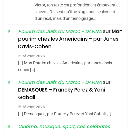
CE QUI NOUS MANQUE –
Victor, ton texte est profondément émouvant et
Jacques Hadida
sincère. On sent qu’il ne s’agit non seulement
d’un récit, mais d’un témoignage…
JUDAISME
sur
Mon
Pourim des Juifs du Maroc - DAFINA
8
pourim chez les Americains – par Junes
Maroc : Les amandes de
Davis-Cohen
Tafraout, le miel de Tadla
15 février 2026
Azilal consacrés produits
DAFINA
MAROC
[…] Mon Pourim chez les Americains, par-junes-davis-
du terroir
cohen […]
1
Oeil ravageur – Vanessa
sur
Pourim des Juifs du Maroc - DAFINA
De Loya Stauber
DEMASQUES – Francky Perez & Yoni
5
Gabali
CINEMA
ISRAÉL
2025, l’année la plus
15 février 2026
meurtrière selon le rapport
2
[…] Demasques, par Francky Perez et Yoni Gabali […]
«Tu dis génocide, je dis
d’ADL contre
FRANCE
ISRAÉL
guerre»: La nouvelle
Cinéma, musique, sport, ces célébrités
l’antisémitisme