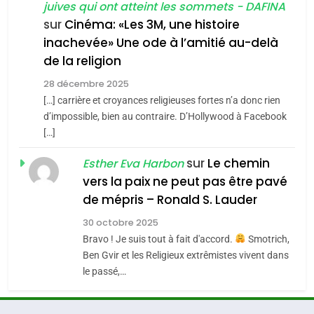
juives qui ont atteint les sommets - DAFINA
chanson de Boy George
6
ISRAÉL
JUDAISME
FIÈRE, DIGNE ET RÉSILIENTE :
sur
Cinéma: «Les 3M, une histoire
inachevée» Une ode à l’amitié au-delà
POURQUOI JE REVENDIQUE
3
de la religion
MA JUDAÏTE par Thérèse
Tout sur la Nostalgie
ISRAÉL
JUDAISME
Zrihen-Dvir
28 décembre 2025
SOUVENIRS
[…] carrière et croyances religieuses fortes n’a donc rien
7
CE QUI NOUS MANQUE –
d’impossible, bien au contraire. D’Hollywood à Facebook
[…]
Jacques Hadida
4
Accords d’Isaac:
sur
Le chemin
JUDAISME
Esther Eva Harbon
l’alliance pourrait
vers la paix ne peut pas être pavé
s’étendre à 13 pays
8
de mépris – Ronald S. Lauder
ISRAÉL
JUDAISME
Maroc : Les amandes de
d’Amérique latine
30 octobre 2025
Tafraout, le miel de Tadla
5
Bravo ! Je suis tout à fait d'accord.
Smotrich,
2025, l’année la plus
Azilal consacrés produits
DAFINA
MAROC
Ben Gvir et les Religieux extrêmistes vivent dans
meurtrière selon le
du terroir
le passé,…
rapport d’ADL contre
1
FRANCE
ISRAÉL
Oeil ravageur – Vanessa De
l’antisémitisme