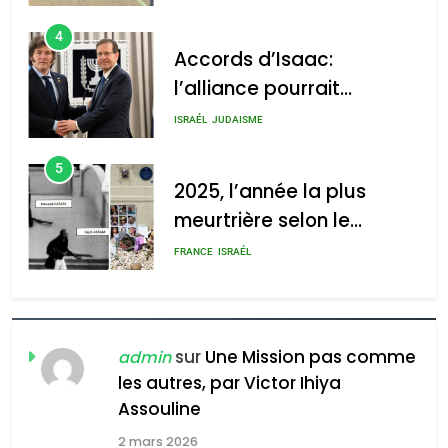
4
Accords d’Isaac:
l’alliance pourrait
s’étendre à 13 pays
ISRAÉL
JUDAISME
d’Amérique latine
5
2025, l’année la plus
meurtrière selon le
rapport d’ADL contre
FRANCE
ISRAÉL
l’antisémitisme
6
FIÈRE, DIGNE ET RÉSILIENTE :
POURQUOI JE REVENDIQUE
sur
Une Mission pas comme
admin
MA JUDAÏTE par Thérèse
les autres, par Victor Ihiya
ISRAÉL
JUDAISME
Assouline
Zrihen-Dvir
7
2 mars 2026