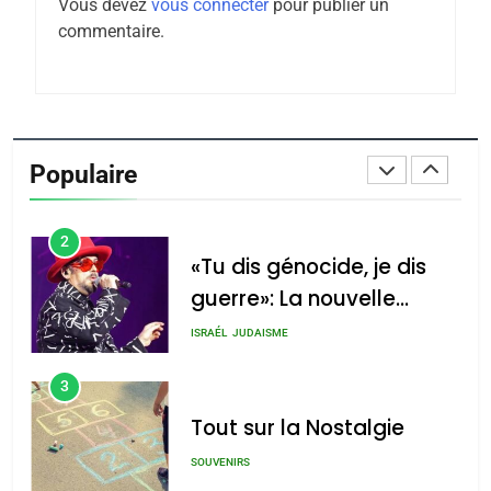
Vous devez
vous connecter
pour publier un
Tafraout, le miel de Tadla
commentaire.
Azilal consacrés produits
DAFINA
MAROC
du terroir
1
Oeil ravageur – Vanessa
De Loya Stauber
Populaire
CINEMA
ISRAÉL
2
«Tu dis génocide, je dis
guerre»: La nouvelle
chanson de Boy George
ISRAÉL
JUDAISME
3
Tout sur la Nostalgie
SOUVENIRS