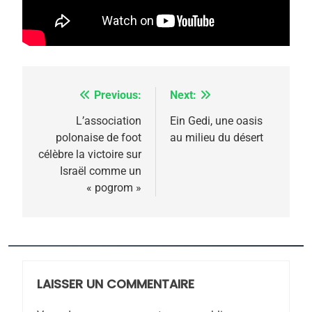
5
2025, l’année la plus
meurtrière selon le
rapport d’ADL contre
FRANCE
ISRAÉL
l’antisémitisme
Previous:
Next:
Navigation
6
FIÈRE, DIGNE ET RÉSILIENTE :
de
L’association
Ein Gedi, une oasis
POURQUOI JE REVENDIQUE
polonaise de foot
au milieu du désert
l’article
MA JUDAÏTE par Thérèse
célèbre la victoire sur
ISRAÉL
JUDAISME
Israël comme un
Zrihen-Dvir
« pogrom »
7
CE QUI NOUS MANQUE –
Jacques Hadida
JUDAISME
LAISSER UN COMMENTAIRE
8
Maroc : Les amandes de