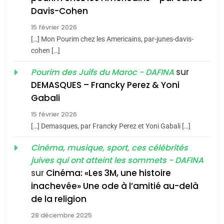
Oeil ravageur – Vanessa
Davis-Cohen
De Loya Stauber
15 février 2026
5
CINEMA
ISRAÉL
2025, l’année la plus
[…] Mon Pourim chez les Americains, par-junes-davis-
cohen […]
meurtrière selon le rapport
2
«Tu dis génocide, je dis
d’ADL contre
sur
Pourim des Juifs du Maroc - DAFINA
FRANCE
ISRAÉL
guerre»: La nouvelle
l’antisémitisme
DEMASQUES – Francky Perez & Yoni
chanson de Boy George
6
Gabali
ISRAÉL
JUDAISME
FIÈRE, DIGNE ET RÉSILIENTE :
15 février 2026
POURQUOI JE REVENDIQUE
3
[…] Demasques, par Francky Perez et Yoni Gabali […]
MA JUDAÏTE par Thérèse
Tout sur la Nostalgie
ISRAÉL
JUDAISME
Cinéma, musique, sport, ces célébrités
Zrihen-Dvir
SOUVENIRS
juives qui ont atteint les sommets - DAFINA
7
CE QUI NOUS MANQUE –
sur
Cinéma: «Les 3M, une histoire
inachevée» Une ode à l’amitié au-delà
Jacques Hadida
4
Accords d’Isaac:
de la religion
JUDAISME
l’alliance pourrait
28 décembre 2025