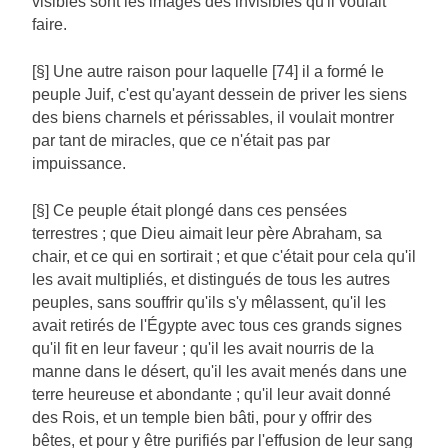
visibles sont les images des invisibles qu'il voulait
faire.
[§] Une autre raison pour laquelle [74] il a formé le
peuple Juif, c'est qu'ayant dessein de priver les siens
des biens charnels et périssables, il voulait montrer
par tant de miracles, que ce n'était pas par
impuissance.
[§] Ce peuple était plongé dans ces pensées
terrestres ; que Dieu aimait leur père Abraham, sa
chair, et ce qui en sortirait ; et que c'était pour cela qu'il
les avait multipliés, et distingués de tous les autres
peuples, sans souffrir qu'ils s'y mêlassent, qu'il les
avait retirés de l'Égypte avec tous ces grands signes
qu'il fit en leur faveur ; qu'il les avait nourris de la
manne dans le désert, qu'il les avait menés dans une
terre heureuse et abondante ; qu'il leur avait donné
des Rois, et un temple bien bâti, pour y offrir des
bêtes, et pour y être purifiés par l'effusion de leur sang