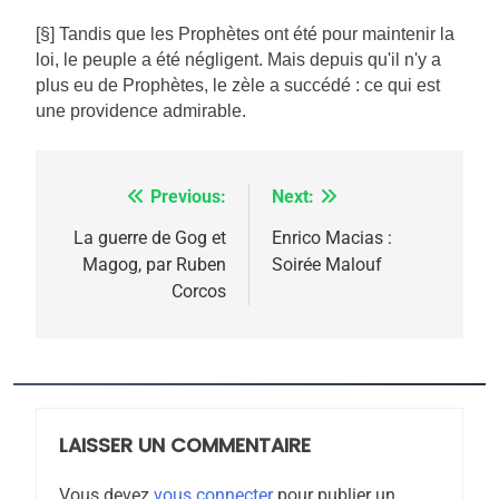
[§] Tandis que les Prophètes ont été pour maintenir la
loi, le peuple a été négligent. Mais depuis qu'il n'y a
plus eu de Prophètes, le zèle a succédé : ce qui est
une providence admirable.
Previous:
Next:
Navigation
5
2025, l’année la plus
de
La guerre de Gog et
Enrico Macias :
meurtrière selon le
Magog, par Ruben
Soirée Malouf
l’article
Corcos
rapport d’ADL contre
FRANCE
ISRAÉL
l’antisémitisme
6
FIÈRE, DIGNE ET RÉSILIENTE :
POURQUOI JE REVENDIQUE
MA JUDAÏTE par Thérèse
LAISSER UN COMMENTAIRE
ISRAÉL
JUDAISME
Zrihen-Dvir
Vous devez
vous connecter
pour publier un