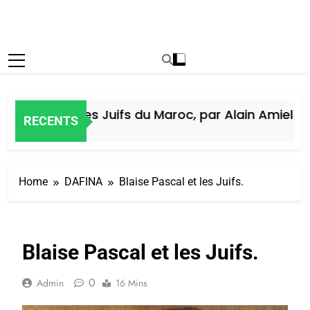
Histoire des Juifs du Maroc, par Alain Amiel
RECENTS
5 Jours Ago
Home
DAFINA
Blaise Pascal et les Juifs.
Blaise Pascal et les Juifs.
0
Admin
16 Mins