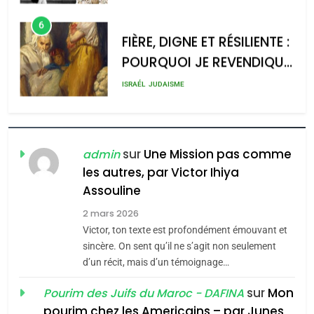
l’antisémitisme
d’ADL contre
6
l’antisémitisme
FIÈRE, DIGNE ET RÉSILIENTE :
POURQUOI JE REVENDIQUE
admin
0
MA JUDAÏTE par Thérèse
ISRAÉL
JUDAISME
Zrihen-Dvir
7
CE QUI NOUS MANQUE –
Jacques Hadida
sur
Une Mission pas comme
admin
les autres, par Victor Ihiya
JUDAISME
Assouline
8
2 mars 2026
Maroc : Les amandes de
Victor, ton texte est profondément émouvant et
Tafraout, le miel de Tadla
sincère. On sent qu’il ne s’agit non seulement
Azilal consacrés produits
d’un récit, mais d’un témoignage…
DAFINA
MAROC
du terroir
sur
Mon
Pourim des Juifs du Maroc - DAFINA
1
pourim chez les Americains – par Junes