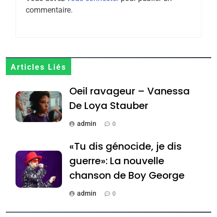
7
commentaire.
CE QUI NOUS MANQUE –
Jacques Hadida
JUDAISME
8
Articles Liés
Maroc : Les amandes de
Oeil ravageur – Vanessa
Tafraout, le miel de Tadla
Azilal consacrés produits
De Loya Stauber
DAFINA
MAROC
du terroir
admin
0
1
Oeil ravageur – Vanessa
«Tu dis génocide, je dis
De Loya Stauber
guerre»: La nouvelle
CINEMA
ISRAÉL
chanson de Boy George
2
admin
0
«Tu dis génocide, je dis
Tout sur la Nostalgie