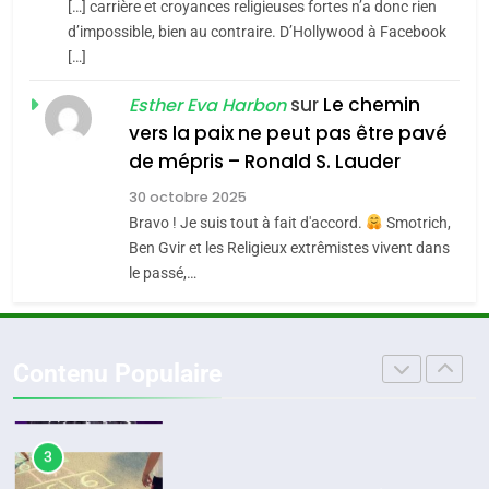
s’étendre à 13 pays
[…] carrière et croyances religieuses fortes n’a donc rien
8
ISRAÉL
JUDAISME
Maroc : Les amandes de
d’impossible, bien au contraire. D’Hollywood à Facebook
d’Amérique latine
[…]
Tafraout, le miel de Tadla
5
2025, l’année la plus
Azilal consacrés produits
sur
Le chemin
DAFINA
MAROC
Esther Eva Harbon
meurtrière selon le
du terroir
vers la paix ne peut pas être pavé
rapport d’ADL contre
1
de mépris – Ronald S. Lauder
FRANCE
ISRAÉL
Oeil ravageur – Vanessa De
l’antisémitisme
30 octobre 2025
Loya Stauber
6
Bravo ! Je suis tout à fait d'accord.
Smotrich,
FIÈRE, DIGNE ET RÉSILIENTE :
CINEMA
ISRAÉL
Ben Gvir et les Religieux extrêmistes vivent dans
POURQUOI JE REVENDIQUE
le passé,…
MA JUDAÏTE par Thérèse
2
ISRAÉL
JUDAISME
«Tu dis génocide, je dis
Zrihen-Dvir
guerre»: La nouvelle
7
Contenu Populaire
CE QUI NOUS MANQUE –
chanson de Boy George
ISRAÉL
JUDAISME
Jacques Hadida
3
JUDAISME
Tout sur la Nostalgie