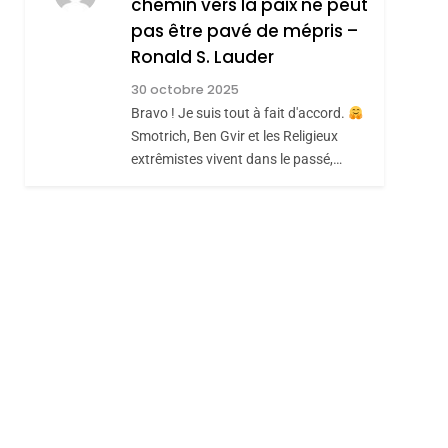
chemin vers la paix ne peut
ISRAÉL
JUDAISME
REVENDIQUE MA
pas être pavé de mépris –
7
CE QUI NOUS
JUDAÏTE Par Thérèse
Ronald S. Lauder
MANQUE – Jacques
Zrihen-Dvir
30 octobre 2025
Hadida
Bravo ! Je suis tout à fait d'accord.
JUDAISME
Smotrich, Ben Gvir et les Religieux
8
extrêmistes vivent dans le passé,…
Maroc : Les Amandes
De Tafraout, Le Miel
De Tadla Azilal
DAFINA
MAROC
Consacrés Produits
Du Terroir