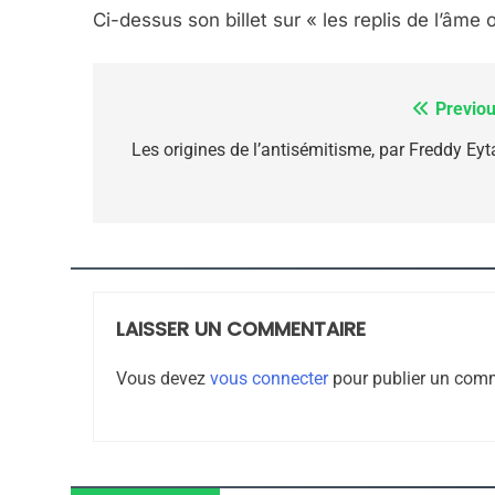
Ci-dessus son billet sur « les replis de l’âme
7
Previou
Navigation
de
Les origines de l’antisémitisme, par Freddy Eyt
CE QUI NOUS MANQUE
l’article
JUDAISME
LAISSER UN COMMENTAIRE
8
Vous devez
vous connecter
pour publier un comm
Maroc : Les Amandes D