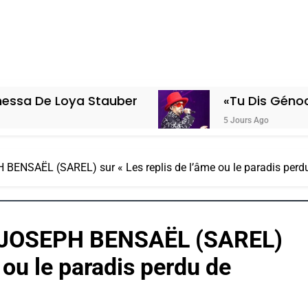
Loya Stauber
«Tu Dis Génocide, Je D
5 Jours Ago
ENSAËL (SAREL) sur « Les replis de l’âme ou le paradis perdu
 JOSEPH BENSAËL (SAREL)
e ou le paradis perdu de