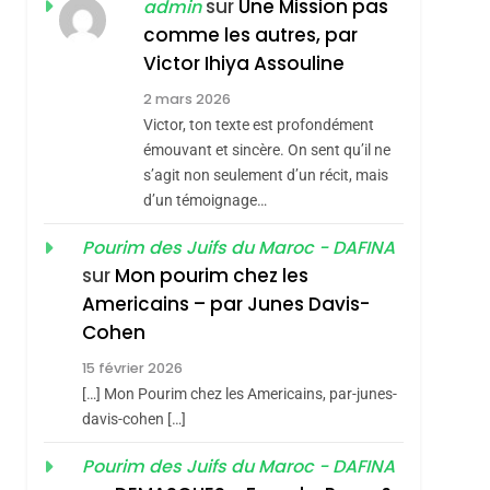
ISRAÉL
JUDAISME
sur
Une Mission pas
admin
REVENDIQUE MA
comme les autres, par
7
CE QUI NOUS
JUDAÏTE Par Thérèse
Victor Ihiya Assouline
MANQUE – Jacques
Zrihen-Dvir
2 mars 2026
Hadida
Victor, ton texte est profondément
JUDAISME
émouvant et sincère. On sent qu’il ne
8
s’agit non seulement d’un récit, mais
Maroc : Les Amandes
d’un témoignage…
De Tafraout, Le Miel
De Tadla Azilal
Pourim des Juifs du Maroc - DAFINA
DAFINA
MAROC
sur
Mon pourim chez les
Consacrés Produits
1
Americains – par Junes Davis-
Oeil Ravageur –
Du Terroir
Cohen
Vanessa De Loya
15 février 2026
Stauber
CINEMA
ISRAÉL
[…] Mon Pourim chez les Americains, par-junes-
2
davis-cohen […]
«Tu Dis Génocide, Je
Pourim des Juifs du Maroc - DAFINA
Dis Guerre»: La