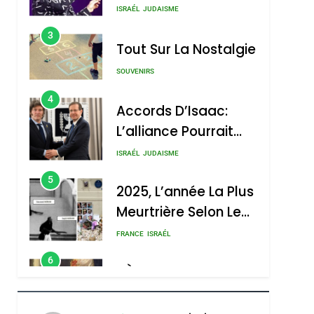
Nouvelle Chanson De
ISRAÉL
JUDAISME
Boy George
3
Tout Sur La Nostalgie
SOUVENIRS
4
Accords D’Isaac:
L’alliance Pourrait
S’étendre À 13 Pays
ISRAÉL
JUDAISME
D’Amérique Latine
5
2025, L’année La Plus
Meurtrière Selon Le
Rapport D’ADL
FRANCE
ISRAÉL
Contre
6
FIÈRE, DIGNE ET
L’antisémitisme
RÉSILIENTE :
POURQUOI JE