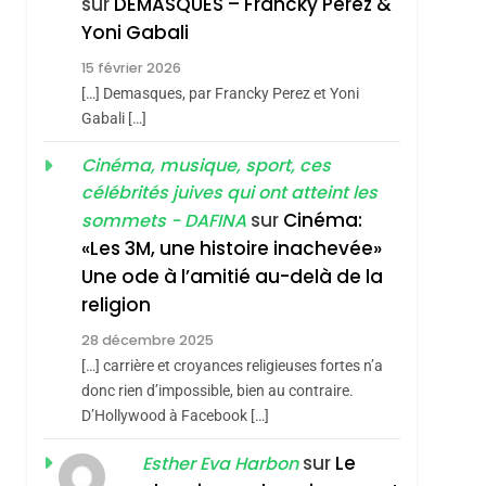
sur
DEMASQUES – Francky Perez &
Nouvelle Chanson De
ISRAÉL
JUDAISME
Yoni Gabali
Boy George
3
15 février 2026
Tout Sur La Nostalgie
[…] Demasques, par Francky Perez et Yoni
SOUVENIRS
Gabali […]
4
Cinéma, musique, sport, ces
Accords D’Isaac:
célébrités juives qui ont atteint les
L’alliance Pourrait
sur
Cinéma:
sommets - DAFINA
S’étendre À 13 Pays
ISRAÉL
JUDAISME
«Les 3M, une histoire inachevée»
D’Amérique Latine
Une ode à l’amitié au-delà de la
5
2025, L’année La Plus
religion
Meurtrière Selon Le
28 décembre 2025
Rapport D’ADL
FRANCE
ISRAÉL
[…] carrière et croyances religieuses fortes n’a
Contre
donc rien d’impossible, bien au contraire.
6
FIÈRE, DIGNE ET
D’Hollywood à Facebook […]
L’antisémitisme
RÉSILIENTE :
sur
Le
Esther Eva Harbon
POURQUOI JE