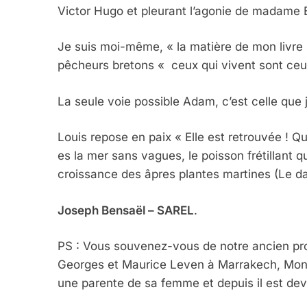
Victor Hugo et pleurant l’agonie de madame 
Je suis moi-même, « la matière de mon livre »
2025, L’année La Plus
pêcheurs bretons « ceux qui vivent sont ceux
FRANCE
ISRAÉL
La seule voie possible Adam, c’est celle que j
Louis repose en paix « Elle est retrouvée ! Qu
es la mer sans vagues, le poisson frétillant qu
6
croissance des âpres plantes martines (Le da
Joseph Bensaël – SAREL
.
FIÈRE, DIGNE ET RÉSIL
Dvir
PS : Vous souvenez-vous de notre ancien pr
Georges et Maurice Leven à Marrakech, Monsie
ISRAÉL
JUDAISME
une parente de sa femme et depuis il est dev