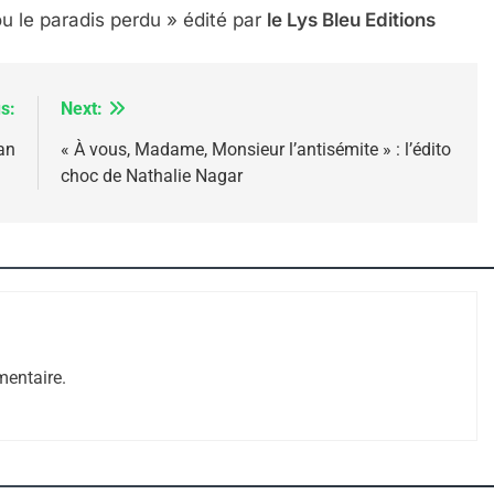
 ou le paradis perdu » édité par
le Lys Bleu Editions
s:
Next:
an
« À vous, Madame, Monsieur l’antisémite » : l’édito
choc de Nathalie Nagar
 – Jacques Hadida
entaire.
e Tafraout, Le Miel De Tadla Azilal Consacrés P