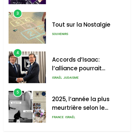
3
Tout sur la Nostalgie
SOUVENIRS
4
Accords d’Isaac:
l’alliance pourrait
s’étendre à 13 pays
ISRAÉL
JUDAISME
d’Amérique latine
5
2025, l’année la plus
meurtrière selon le
rapport d’ADL contre
FRANCE
ISRAÉL
l’antisémitisme
6