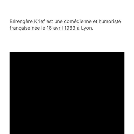
Bérengère Krief est une comédienne et humoriste
française née le 16 avril 1983 à Lyon.