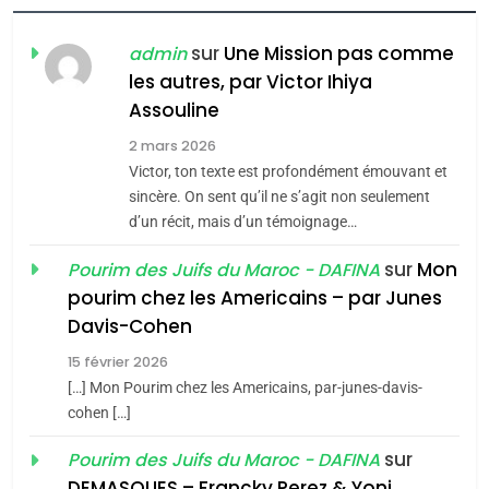
FIÈRE, DIGNE ET RÉSILIENTE :
POURQUOI JE REVENDIQUE
sur
Une Mission pas comme
admin
MA JUDAÏTE par Thérèse
les autres, par Victor Ihiya
ISRAÉL
JUDAISME
Assouline
Zrihen-Dvir
7
2 mars 2026
CE QUI NOUS MANQUE –
Victor, ton texte est profondément émouvant et
Jacques Hadida
sincère. On sent qu’il ne s’agit non seulement
d’un récit, mais d’un témoignage…
JUDAISME
sur
Mon
Pourim des Juifs du Maroc - DAFINA
8
pourim chez les Americains – par Junes
Maroc : Les amandes de
Davis-Cohen
Tafraout, le miel de Tadla
15 février 2026
Azilal consacrés produits
DAFINA
MAROC
[…] Mon Pourim chez les Americains, par-junes-davis-
du terroir
cohen […]
1
Oeil ravageur – Vanessa
sur
Pourim des Juifs du Maroc - DAFINA
De Loya Stauber
DEMASQUES – Francky Perez & Yoni