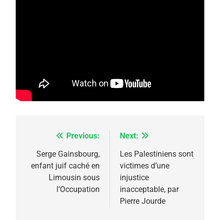
5
2025, l’année la plus
meurtrière selon le
rapport d’ADL contre
FRANCE
ISRAÉL
l’antisémitisme
Previous:
Next:
Navigation
6
FIÈRE, DIGNE ET RÉSILIENTE :
de
Serge Gainsbourg,
Les Palestiniens sont
POURQUOI JE REVENDIQUE
enfant juif caché en
victimes d’une
l’article
MA JUDAÏTE par Thérèse
Limousin sous
injustice
ISRAÉL
JUDAISME
l’Occupation
inacceptable, par
Zrihen-Dvir
Pierre Jourde
7
CE QUI NOUS MANQUE –