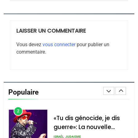
Jacques Hadida
JUDAISME
LAISSER UN COMMENTAIRE
8
Maroc : Les amandes de
Vous devez
vous connecter
pour publier un
Tafraout, le miel de Tadla
commentaire.
Azilal consacrés produits
DAFINA
MAROC
du terroir
1
Oeil ravageur – Vanessa
De Loya Stauber
Populaire
CINEMA
ISRAÉL
2
«Tu dis génocide, je dis
guerre»: La nouvelle
chanson de Boy George
ISRAÉL
JUDAISME