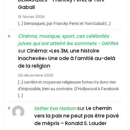
5
Gabali
CINEMA
ISRAÉL
2025, l’année la plus
15 février 2026
meurtrière selon le rapport
2
[…] Demasques, par Francky Perez et Yoni Gabali […]
«Tu dis génocide, je dis
d’ADL contre
FRANCE
ISRAÉL
guerre»: La nouvelle
Cinéma, musique, sport, ces célébrités
l’antisémitisme
juives qui ont atteint les sommets - DAFINA
chanson de Boy George
6
ISRAÉL
JUDAISME
FIÈRE, DIGNE ET RÉSILIENTE :
sur
Cinéma: «Les 3M, une histoire
inachevée» Une ode à l’amitié au-delà
POURQUOI JE REVENDIQUE
3
de la religion
MA JUDAÏTE par Thérèse
Tout sur la Nostalgie
ISRAÉL
JUDAISME
Zrihen-Dvir
28 décembre 2025
SOUVENIRS
[…] carrière et croyances religieuses fortes n’a donc rien
7
CE QUI NOUS MANQUE –
d’impossible, bien au contraire. D’Hollywood à Facebook
[…]
Jacques Hadida
4
Accords d’Isaac:
sur
Le chemin
JUDAISME
Esther Eva Harbon
l’alliance pourrait
vers la paix ne peut pas être pavé
s’étendre à 13 pays
8
de mépris – Ronald S. Lauder
ISRAÉL
JUDAISME
Maroc : Les amandes de
d’Amérique latine