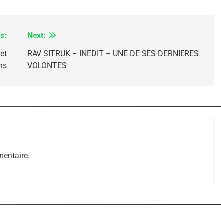
s:
Next:
et
RAV SITRUK – INEDIT – UNE DE SES DERNIERES
ns
VOLONTES
 – Jacques Hadida
entaire.
e Tafraout, Le Miel De Tadla Azilal Consacrés P