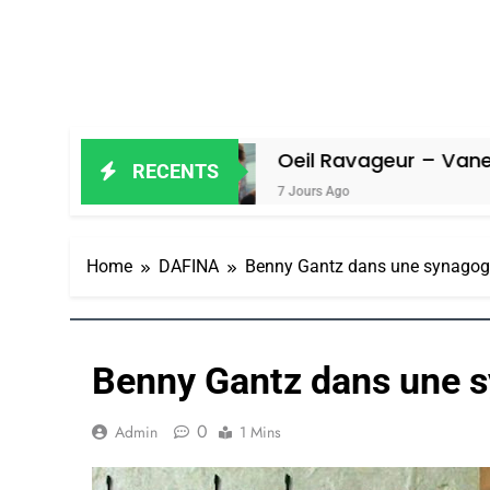
iel
Oeil Ravageur – Vanessa De Loy
RECENTS
7 Jours Ago
Home
DAFINA
Benny Gantz dans une synagog
Benny Gantz dans une s
0
Admin
1 Mins