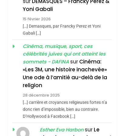
sur
DEMASQUES – Francky Perez &
Nouvelle Chanson De
ISRAÉL
JUDAISME
Yoni Gabali
Boy George
sémitisme
3
15 février 2026
Tout Sur La Nostalgie
[…] Demasques, par Francky Perez et Yoni
SOUVENIRS
Gabali […]
4
Cinéma, musique, sport, ces
Accords D’Isaac:
célébrités juives qui ont atteint les
L’alliance Pourrait
sur
Cinéma:
sommets - DAFINA
S’étendre À 13 Pays
ISRAÉL
JUDAISME
«Les 3M, une histoire inachevée»
D’Amérique Latine
Une ode à l’amitié au-delà de la
5
2025, L’année La Plus
religion
Meurtrière Selon Le
hérèse Zrihen-
28 décembre 2025
Rapport D’ADL
FRANCE
ISRAÉL
[…] carrière et croyances religieuses fortes n’a
Contre
donc rien d’impossible, bien au contraire.
6
FIÈRE, DIGNE ET
D’Hollywood à Facebook […]
L’antisémitisme
RÉSILIENTE :
sur
Le
Esther Eva Harbon
POURQUOI JE