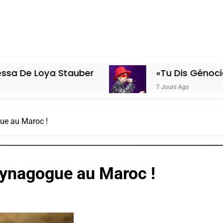
a Stauber
«Tu Dis Génocide, Je Dis 
7 Jours Ago
ue au Maroc !
ynagogue au Maroc !