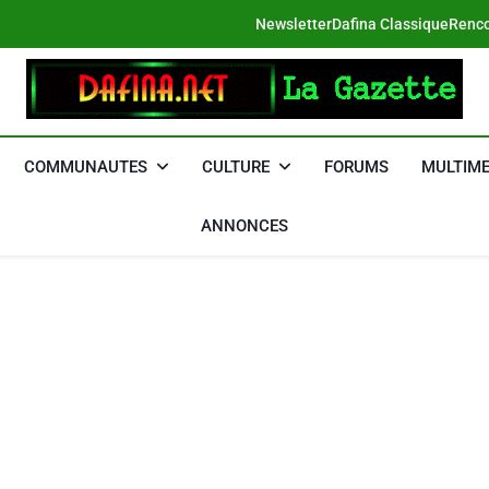
Newsletter
Dafina Classique
Renco
DAFINA
Le Net Des Juifs Du Maroc
COMMUNAUTES
CULTURE
FORUMS
MULTIME
ANNONCES