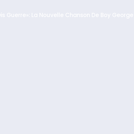
Dis Guerre»: La Nouvelle Chanson De Boy George
rt