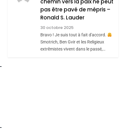
chemin vers la paix ne peut
ISRAÉL
JUDAISME
REVENDIQUE MA
pas être pavé de mépris –
7
CE QUI NOUS
JUDAÏTE Par Thérèse
Ronald S. Lauder
MANQUE – Jacques
Zrihen-Dvir
30 octobre 2025
Hadida
Bravo ! Je suis tout à fait d'accord.
JUDAISME
Smotrich, Ben Gvir et les Religieux
8
extrêmistes vivent dans le passé,…
Maroc : Les Amandes
De Tafraout, Le Miel
De Tadla Azilal
DAFINA
MAROC
Consacrés Produits
Du Terroir
roduits Du