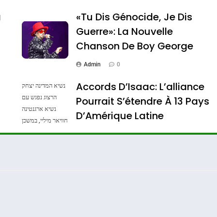
a
«Tu Dis Génocide, Je Dis
Guerre»: La Nouvelle
Chanson De Boy George
Admin
0
Accords D’Isaac: L’alliance
נשיא המדינה יצחק
הרצוג נפגש עם
Pourrait S’étendre À 13 Pays
נשיא ארגנטינה
ssa De Loya Stauber
D’Amérique Latine
חוויאר מיליי, במשכן
הנשיא בירושלים.
Admin
0
צילום: חיים צח /
לע"מ Photos By
: Haim Zach /
GPO