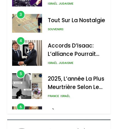
Nouvelle Chanson De
ISRAÉL
JUDAISME
Boy George
3
Tout Sur La Nostalgie
SOUVENIRS
4
Accords D’Isaac:
L’alliance Pourrait
S’étendre À 13 Pays
ISRAÉL
JUDAISME
D’Amérique Latine
5
2025, L’année La Plus
Meurtrière Selon Le
Rapport D’ADL
FRANCE
ISRAÉL
Contre
6
FIÈRE, DIGNE ET
L’antisémitisme
RÉSILIENTE :
POURQUOI JE