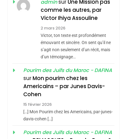
ISRAÉL
JUDAISME
sur
Une Mission pas
admin
REVENDIQUE MA
comme les autres, par
7
CE QUI NOUS
JUDAÏTE Par Thérèse
Victor Ihiya Assouline
MANQUE – Jacques
Zrihen-Dvir
2 mars 2026
Hadida
Victor, ton texte est profondément
JUDAISME
émouvant et sincère. On sent qu’il ne
8
s’agit non seulement d’un récit, mais
Maroc : Les Amandes
d’un témoignage…
De Tafraout, Le Miel
De Tadla Azilal
Pourim des Juifs du Maroc - DAFINA
DAFINA
MAROC
sur
Mon pourim chez les
Consacrés Produits
1
Americains – par Junes Davis-
Oeil Ravageur –
Du Terroir
Cohen
Vanessa De Loya
15 février 2026
Stauber
CINEMA
ISRAÉL
[…] Mon Pourim chez les Americains, par-junes-
2
davis-cohen […]
«Tu Dis Génocide, Je
Pourim des Juifs du Maroc - DAFINA
Dis Guerre»: La