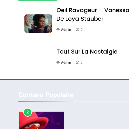
DAFINA
MAROC
Oeil Ravageur – Vaness
De Loya Stauber
Admin
0
1
Tout Sur La Nostalgie
Admin
0
Oeil Ravageur – Vane
CINEMA
ISRAÉL
Contenu Populaire
2