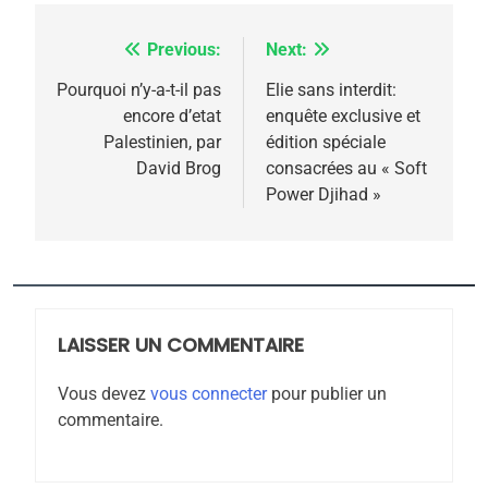
FRANCE
ISRAÉL
l’antisémitisme
Previous:
Next:
Navigation
6
FIÈRE, DIGNE ET RÉSILIENTE :
de
Pourquoi n’y-a-t-il pas
Elie sans interdit:
POURQUOI JE REVENDIQUE
encore d’etat
enquête exclusive et
l’article
MA JUDAÏTE par Thérèse
Palestinien, par
édition spéciale
ISRAÉL
JUDAISME
David Brog
consacrées au « Soft
Zrihen-Dvir
Power Djihad »
7
CE QUI NOUS MANQUE –
Jacques Hadida
JUDAISME
LAISSER UN COMMENTAIRE
8
Maroc : Les amandes de
Vous devez
vous connecter
pour publier un
Tafraout, le miel de Tadla
commentaire.
Azilal consacrés produits
DAFINA
MAROC
du terroir
1