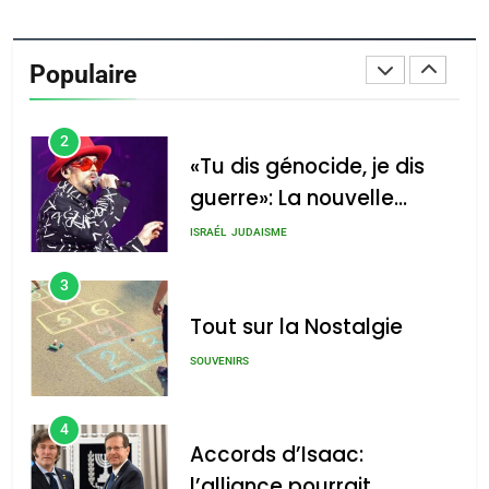
Oeil ravageur – Vanessa
De Loya Stauber
Populaire
CINEMA
ISRAÉL
2
«Tu dis génocide, je dis
guerre»: La nouvelle
chanson de Boy George
ISRAÉL
JUDAISME
3
Tout sur la Nostalgie
SOUVENIRS
4
Accords d’Isaac:
l’alliance pourrait