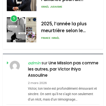
s’étendre à 13 pays
ISRAÉL
JUDAISME
d’Amérique latine
5
2025, l’année la plus
meurtrière selon le
rapport d’ADL contre
FRANCE
ISRAÉL
l’antisémitisme
6
FIÈRE, DIGNE ET RÉSILIENTE :
POURQUOI JE REVENDIQUE
sur
Une Mission pas comme
admin
MA JUDAÏTE par Thérèse
les autres, par Victor Ihiya
ISRAÉL
JUDAISME
Assouline
Zrihen-Dvir
7
2 mars 2026
CE QUI NOUS MANQUE –
Victor, ton texte est profondément émouvant et
Jacques Hadida
sincère. On sent qu’il ne s’agit non seulement
d’un récit, mais d’un témoignage…
JUDAISME