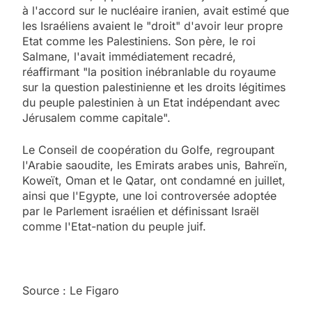
à l'accord sur le nucléaire iranien, avait estimé que
les Israéliens avaient le "droit" d'avoir leur propre
Etat comme les Palestiniens. Son père, le roi
Salmane, l'avait immédiatement recadré,
réaffirmant "la position inébranlable du royaume
sur la question palestinienne et les droits légitimes
du peuple palestinien à un Etat indépendant avec
Jérusalem comme capitale".
Le Conseil de coopération du Golfe, regroupant
l'Arabie saoudite, les Emirats arabes unis, Bahreïn,
Koweït, Oman et le Qatar, ont condamné en juillet,
ainsi que l'Egypte, une loi controversée adoptée
par le Parlement israélien et définissant Israël
comme l'Etat-nation du peuple juif.
5
2025, l’année la plus
meurtrière selon le
Source : Le Figaro
rapport d’ADL contre