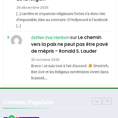
MA JUDAÏTE par Thérèse
Tout sur la Nostalgie
ISRAÉL
JUDAISME
Zrihen-Dvir
28 décembre 2025
SOUVENIRS
[…] carrière et croyances religieuses fortes n’a donc rien
7
CE QUI NOUS MANQUE –
d’impossible, bien au contraire. D’Hollywood à Facebook
[…]
Jacques Hadida
4
Accords d’Isaac:
sur
Le chemin
JUDAISME
Esther Eva Harbon
l’alliance pourrait
vers la paix ne peut pas être pavé
s’étendre à 13 pays
8
de mépris – Ronald S. Lauder
ISRAÉL
JUDAISME
Maroc : Les amandes de
d’Amérique latine
30 octobre 2025
Tafraout, le miel de Tadla
5
Bravo ! Je suis tout à fait d'accord.
Smotrich,
2025, l’année la plus
Azilal consacrés produits
DAFINA
MAROC
Ben Gvir et les Religieux extrêmistes vivent dans
meurtrière selon le
du terroir
le passé,…
rapport d’ADL contre
1
FRANCE
ISRAÉL
Oeil ravageur – Vanessa De
l’antisémitisme
Loya Stauber
6
Contenu Populaire
FIÈRE, DIGNE ET RÉSILIENTE :
CINEMA
ISRAÉL
POURQUOI JE REVENDIQUE