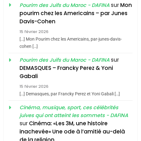
sur
Mon
Pourim des Juifs du Maroc - DAFINA
8
pourim chez les Americains – par Junes
Maroc : Les amandes de
Davis-Cohen
Tafraout, le miel de Tadla
15 février 2026
Azilal consacrés produits
DAFINA
MAROC
[…] Mon Pourim chez les Americains, par-junes-davis-
du terroir
cohen […]
1
Oeil ravageur – Vanessa
sur
Pourim des Juifs du Maroc - DAFINA
De Loya Stauber
DEMASQUES – Francky Perez & Yoni
5
Gabali
CINEMA
ISRAÉL
2025, l’année la plus
15 février 2026
meurtrière selon le rapport
2
[…] Demasques, par Francky Perez et Yoni Gabali […]
«Tu dis génocide, je dis
d’ADL contre
FRANCE
ISRAÉL
guerre»: La nouvelle
Cinéma, musique, sport, ces célébrités
l’antisémitisme
juives qui ont atteint les sommets - DAFINA
chanson de Boy George
6
ISRAÉL
JUDAISME
FIÈRE, DIGNE ET RÉSILIENTE :
sur
Cinéma: «Les 3M, une histoire
inachevée» Une ode à l’amitié au-delà
POURQUOI JE REVENDIQUE
3
de la religion