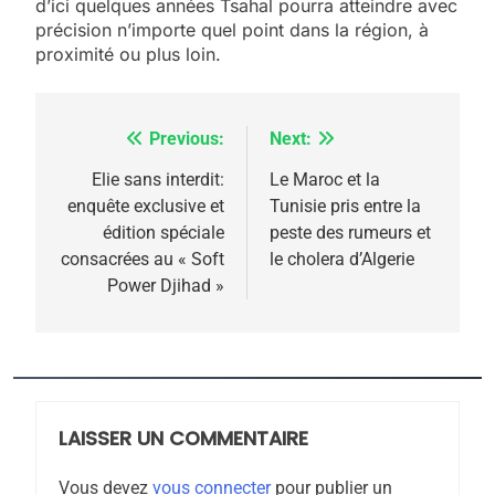
d’ici quelques années Tsahal pourra atteindre avec
2025, l’année la plus
précision n’importe quel point dans la région, à
meurtrière selon le
proximité ou plus loin.
rapport d’ADL contre
FRANCE
ISRAÉL
l’antisémitisme
Previous:
Next:
Navigation
6
FIÈRE, DIGNE ET RÉSILIENTE :
de
Elie sans interdit:
Le Maroc et la
POURQUOI JE REVENDIQUE
enquête exclusive et
Tunisie pris entre la
l’article
MA JUDAÏTE par Thérèse
édition spéciale
peste des rumeurs et
ISRAÉL
JUDAISME
consacrées au « Soft
le cholera d’Algerie
Zrihen-Dvir
Power Djihad »
7
CE QUI NOUS MANQUE –
Jacques Hadida
JUDAISME
LAISSER UN COMMENTAIRE
8
Maroc : Les amandes de
Vous devez
vous connecter
pour publier un
Tafraout, le miel de Tadla