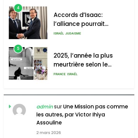
4
Accords d’Isaac:
l’alliance pourrait
s’étendre à 13 pays
ISRAÉL
JUDAISME
d’Amérique latine
5
2025, l’année la plus
meurtrière selon le
rapport d’ADL contre
FRANCE
ISRAÉL
l’antisémitisme
6
FIÈRE, DIGNE ET RÉSILIENTE :
POURQUOI JE REVENDIQUE
sur
Une Mission pas comme
admin
MA JUDAÏTE par Thérèse
les autres, par Victor Ihiya
ISRAÉL
JUDAISME
Assouline
Zrihen-Dvir
7
2 mars 2026
CE QUI NOUS MANQUE –