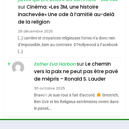
chanson de Boy George
6
ISRAÉL
JUDAISME
FIÈRE, DIGNE ET RÉSILIENTE :
sur
Cinéma: «Les 3M, une histoire
inachevée» Une ode à l’amitié au-delà
POURQUOI JE REVENDIQUE
3
de la religion
MA JUDAÏTE par Thérèse
Tout sur la Nostalgie
ISRAÉL
JUDAISME
Zrihen-Dvir
28 décembre 2025
SOUVENIRS
[…] carrière et croyances religieuses fortes n’a donc rien
7
CE QUI NOUS MANQUE –
d’impossible, bien au contraire. D’Hollywood à Facebook
[…]
Jacques Hadida
4
Accords d’Isaac:
sur
Le chemin
JUDAISME
Esther Eva Harbon
l’alliance pourrait
vers la paix ne peut pas être pavé
s’étendre à 13 pays
8
de mépris – Ronald S. Lauder
ISRAÉL
JUDAISME
Maroc : Les amandes de
d’Amérique latine
30 octobre 2025
Tafraout, le miel de Tadla
5
Bravo ! Je suis tout à fait d'accord.
Smotrich,
2025, l’année la plus
Azilal consacrés produits
DAFINA
MAROC
Ben Gvir et les Religieux extrêmistes vivent dans
meurtrière selon le
du terroir
le passé,…
rapport d’ADL contre
1
FRANCE
ISRAÉL
Oeil ravageur – Vanessa De
l’antisémitisme