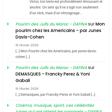
Victor, ton texte est profondément émouvant et
Jacques Hadida
sincère. On sent qu’il ne s’agit non seulement
d’un récit, mais d’un témoignage…
JUDAISME
sur
Mon
Pourim des Juifs du Maroc - DAFINA
8
pourim chez les Americains – par Junes
Maroc : Les amandes de
Davis-Cohen
Tafraout, le miel de Tadla
15 février 2026
Azilal consacrés produits
DAFINA
MAROC
[…] Mon Pourim chez les Americains, par-junes-davis-
du terroir
cohen […]
1
Oeil ravageur – Vanessa
sur
Pourim des Juifs du Maroc - DAFINA
De Loya Stauber
DEMASQUES – Francky Perez & Yoni
5
Gabali
CINEMA
ISRAÉL
2025, l’année la plus
15 février 2026
meurtrière selon le rapport
2
[…] Demasques, par Francky Perez et Yoni Gabali […]
«Tu dis génocide, je dis
d’ADL contre
FRANCE
ISRAÉL
guerre»: La nouvelle
Cinéma, musique, sport, ces célébrités
l’antisémitisme
juives qui ont atteint les sommets - DAFINA