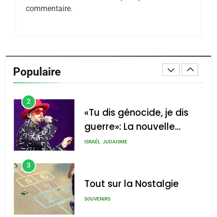
commentaire.
Azilal consacrés produits
DAFINA
MAROC
du terroir
1
Oeil ravageur – Vanessa
De Loya Stauber
Populaire
CINEMA
ISRAÉL
2
«Tu dis génocide, je dis
guerre»: La nouvelle
chanson de Boy George
ISRAÉL
JUDAISME
3
Tout sur la Nostalgie
SOUVENIRS