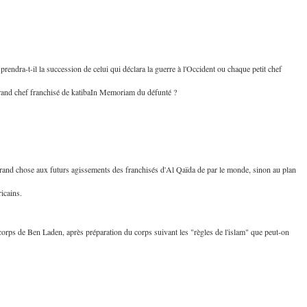
 prendra-t-il la succession de celui qui déclara la guerre à l'Occident ou chaque petit chef
s grand chef franchisé de katibaIn Memoriam du défunté ?
rand chose aux futurs agissements des franchisés d'Al Qaïda de par le monde, sinon au plan
icains.
orps de Ben Laden, après préparation du corps suivant les "règles de l'islam" que peut-on