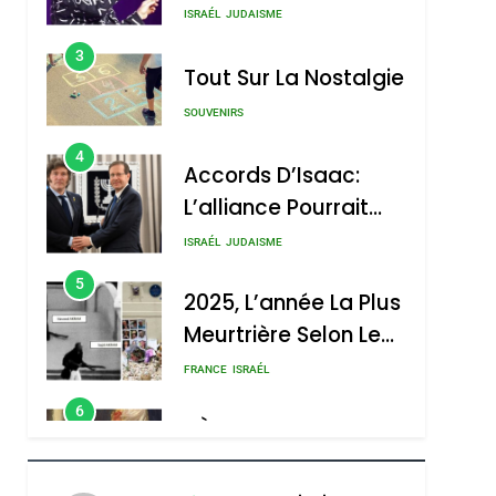
Nouvelle Chanson De
ISRAÉL
JUDAISME
Boy George
3
Tout Sur La Nostalgie
SOUVENIRS
4
Accords D’Isaac:
L’alliance Pourrait
S’étendre À 13 Pays
ISRAÉL
JUDAISME
D’Amérique Latine
5
2025, L’année La Plus
Meurtrière Selon Le
Rapport D’ADL
FRANCE
ISRAÉL
Contre
6
FIÈRE, DIGNE ET
L’antisémitisme
RÉSILIENTE :
POURQUOI JE