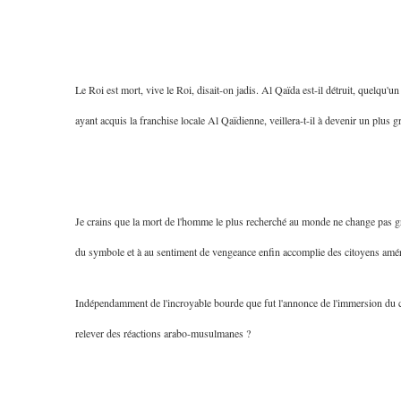
Le Roi est mort, vive le Roi, disait-on jadis. Al Qaïda est-il détruit, quelqu'un
ayant acquis la franchise locale Al Qaïdienne, veillera-t-il à devenir un plu
Je crains que la mort de l'homme le plus recherché au monde ne change pas g
du symbole et à au sentiment de vengeance enfin accomplie des citoyens amér
Indépendamment de l'incroyable bourde que fut l'annonce de l'immersion du c
relever des réactions arabo-musulmanes ?