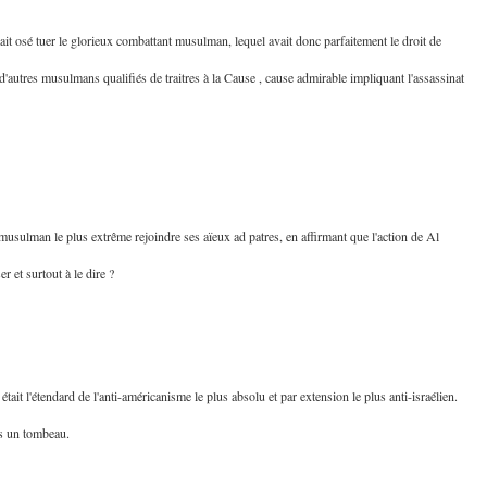
it osé tuer le glorieux combattant musulman, lequel avait donc parfaitement le droit de
d'autres musulmans qualifiés de traitres à la Cause , cause admirable impliquant l'assassinat
usulman le plus extrême rejoindre ses aïeux ad patres, en affirmant que l'action de Al
r et surtout à le dire ?
tait l'étendard de l'anti-américanisme le plus absolu et par extension le plus anti-israélien.
ns un tombeau.