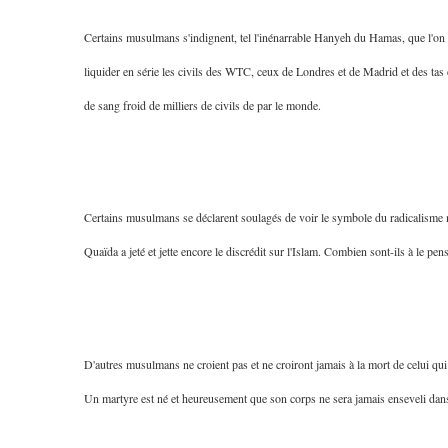
Certains musulmans s'indignent, tel l'inénarrable Hanyeh du Hamas, que l'on a
liquider en série les civils des WTC, ceux de Londres et de Madrid et des tas 
de sang froid de milliers de civils de par le monde.
Certains musulmans se déclarent soulagés de voir le symbole du radicalisme m
Quaïda a jeté et jette encore le discrédit sur l'Islam. Combien sont-ils à le pense
D'autres musulmans ne croient pas et ne croiront jamais à la mort de celui qui é
Un martyre est né et heureusement que son corps ne sera jamais enseveli da