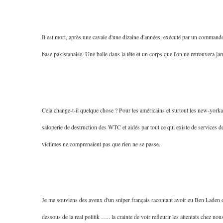
Il est mort, après une cavale d'une dizaine d'années, exécuté par un command
base pakistanaise. Une balle dans la tête et un corps que l'on ne retrouvera ja
Cela change-t-il quelque chose ? Pour les américains et surtout les new-yorkai
saloperie de destruction des WTC et aidés par tout ce qui existe de services
victimes ne comprenaient pas que rien ne se passe.
Je me souviens des aveux d'un sniper français racontant avoir eu Ben Laden da
dessous de la real politik ….. la crainte de voir refleurir les attentats chez nou