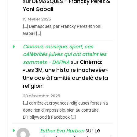
sur
DEMASQUES – Francky Perez &
Nouvelle Chanson De
ISRAÉL
JUDAISME
Yoni Gabali
Boy George
3
15 février 2026
Tout Sur La Nostalgie
[…] Demasques, par Francky Perez et Yoni
SOUVENIRS
Gabali […]
4
Cinéma, musique, sport, ces
Accords D’Isaac:
célébrités juives qui ont atteint les
L’alliance Pourrait
sur
Cinéma:
sommets - DAFINA
S’étendre À 13 Pays
ISRAÉL
JUDAISME
«Les 3M, une histoire inachevée»
D’Amérique Latine
Une ode à l’amitié au-delà de la
5
2025, L’année La Plus
religion
Meurtrière Selon Le
28 décembre 2025
Rapport D’ADL
FRANCE
ISRAÉL
[…] carrière et croyances religieuses fortes n’a
Contre
donc rien d’impossible, bien au contraire.
6
FIÈRE, DIGNE ET
D’Hollywood à Facebook […]
L’antisémitisme
RÉSILIENTE :
sur
Le
Esther Eva Harbon
POURQUOI JE