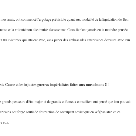
mes amis, ont commencé l'ergotage prévisible quant aux modalité de la liquidation de Ben
anaise et la volonté non dissimulée d'assassinat. Ceux-là n'ont jamais eu la moindre pensée
 3.000 victimes qui allaient avec, sans parler des ambassades américaines détruites avec leur
e Cause et les injustes guerres impérialistes faites aux musulmans !!!
 grands penseurs d'état-major et de grands et fumeux conseillers ont pensé que l'on pouvait
éricains ont forgé l'outil de destruction de l'occupant soviétique en Afghanistan et les
re eux.