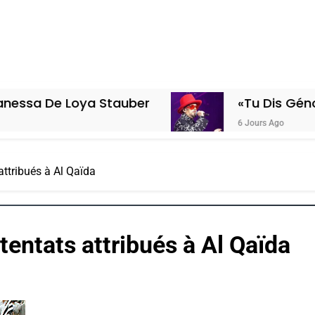
Loya Stauber
«Tu Dis Génocide, Je D
6 Jours Ago
attribués à Al Qaïda
tentats attribués à Al Qaïda