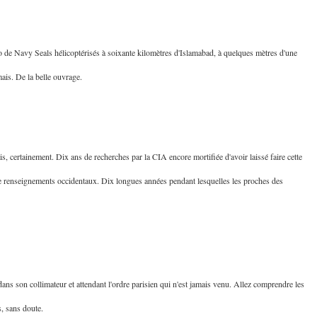
o de Navy Seals hélicoptérisés à soixante kilomètres d'Islamabad, à quelques mètres d'une
mais. De la belle ouvrage.
s, certainement. Dix ans de recherches par la CIA encore mortifiée d'avoir laissé faire cette
 de renseignements occidentaux. Dix longues années pendant lesquelles les proches des
ns son collimateur et attendant l'ordre parisien qui n'est jamais venu. Allez comprendre les
s, sans doute.