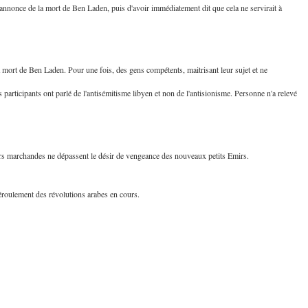
'annonce de la mort de Ben Laden, puis d'avoir immédiatement dit que cela ne servirait à
 Meurtrière Selon Le Rapport D’ADL Contre L’anti
la mort de Ben Laden. Pour une fois, des gens compétents, maitrisant leur sujet et ne
les participants ont parlé de l'antisémitisme libyen et non de l'antisionisme. Personne n'a relevé
aleurs marchandes ne dépassent le désir de vengeance des nouveaux petits Emirs.
éroulement des révolutions arabes en cours.
IENTE : POURQUOI JE REVENDIQUE MA JUDAÏTE Par T