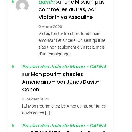
ISRAÉL
JUDAISME
sur
Une Mission pas
admin
REVENDIQUE MA
comme les autres, par
7
CE QUI NOUS
JUDAÏTE Par Thérèse
Victor Ihiya Assouline
MANQUE – Jacques
Zrihen-Dvir
2 mars 2026
Hadida
Victor, ton texte est profondément
JUDAISME
émouvant et sincère. On sent qu’il ne
8
s’agit non seulement d’un récit, mais
Maroc : Les Amandes
d’un témoignage…
De Tafraout, Le Miel
De Tadla Azilal
Pourim des Juifs du Maroc - DAFINA
DAFINA
MAROC
sur
Mon pourim chez les
Consacrés Produits
1
Americains – par Junes Davis-
Oeil Ravageur –
Du Terroir
Cohen
Vanessa De Loya
15 février 2026
Stauber
CINEMA
ISRAÉL
[…] Mon Pourim chez les Americains, par-junes-
2
davis-cohen […]
«Tu Dis Génocide, Je
Pourim des Juifs du Maroc - DAFINA
Dis Guerre»: La