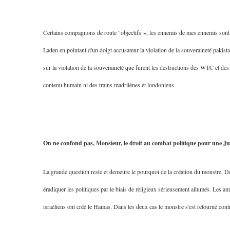
Certains compagnons de route "objectifs », les ennemis de mes ennemis sont 
Laden en pointant d'un doigt accusateur la violation de la souveraineté pakist
sur la violation de la souveraineté que furent les destructions des WTC et des
contenu humain ni des trains madrilènes et londoniens.
On ne confond pas, Monsieur, le droit au combat politique pour une Just
La grande question reste et demeure le pourquoi de la création du monstre. De
éradiquer les politiques par le biais de religieux sérieusement allumés. Les am
israéliens ont créé le Hamas. Dans les deux cas le monstre s'est retourné cont
5