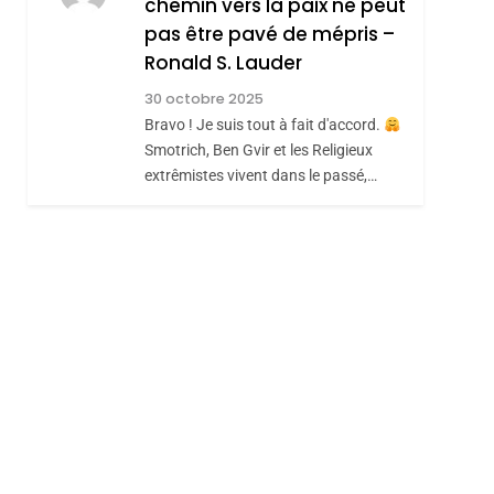
chemin vers la paix ne peut
ISRAÉL
JUDAISME
REVENDIQUE MA
pas être pavé de mépris –
7
CE QUI NOUS
JUDAÏTE Par Thérèse
Ronald S. Lauder
MANQUE – Jacques
Zrihen-Dvir
30 octobre 2025
Hadida
Bravo ! Je suis tout à fait d'accord.
JUDAISME
Smotrich, Ben Gvir et les Religieux
8
extrêmistes vivent dans le passé,…
Maroc : Les Amandes
De Tafraout, Le Miel
De Tadla Azilal
DAFINA
MAROC
Consacrés Produits
Du Terroir