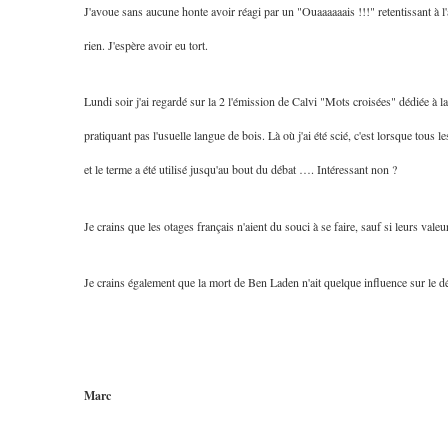
J'avoue sans aucune honte avoir réagi par un "Ouaaaaaais !!!" retentissant à l
rien. J'espère avoir eu tort.
2025, L’année La Plus
Lundi soir j'ai regardé sur la 2 l'émission de Calvi "Mots croisées" dédiée à 
FRANCE
ISRAÉL
pratiquant pas l'usuelle langue de bois. Là où j'ai été scié, c'est lorsque tous 
et le terme a été utilisé jusqu'au bout du débat …. Intéressant non ?
Je crains que les otages français n'aient du souci à se faire, sauf si leurs v
6
Je crains également que la mort de Ben Laden n'ait quelque influence sur le d
FIÈRE, DIGNE ET RÉSIL
Dvir
Marc
ISRAÉL
JUDAISME