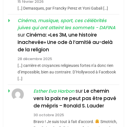
15 février 2026
Loya Stauber
6
[…] Demasques, par Francky Perez et Yoni Gabali […]
FIÈRE, DIGNE ET RÉSILIENTE :
CINEMA
ISRAÉL
POURQUOI JE REVENDIQUE
Cinéma, musique, sport, ces célébrités
juives qui ont atteint les sommets - DAFINA
MA JUDAÏTE par Thérèse
2
ISRAÉL
JUDAISME
«Tu dis génocide, je dis
sur
Cinéma: «Les 3M, une histoire
Zrihen-Dvir
inachevée» Une ode à l’amitié au-delà
guerre»: La nouvelle
7
CE QUI NOUS MANQUE –
de la religion
chanson de Boy George
ISRAÉL
JUDAISME
Jacques Hadida
28 décembre 2025
[…] carrière et croyances religieuses fortes n’a donc rien
3
JUDAISME
d’impossible, bien au contraire. D’Hollywood à Facebook
Tout sur la Nostalgie
[…]
8
Maroc : Les amandes de
SOUVENIRS
sur
Le chemin
Esther Eva Harbon
Tafraout, le miel de Tadla
vers la paix ne peut pas être pavé
Azilal consacrés produits
4
de mépris – Ronald S. Lauder
DAFINA
MAROC
Accords d’Isaac: l’alliance
du terroir
30 octobre 2025
pourrait s’étendre à 13 pays
Bravo ! Je suis tout à fait d'accord.
Smotrich,
d’Amérique latine
ISRAÉL
JUDAISME