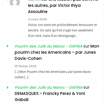
chanson de Boy George
les autres, par Victor Ihiya
6
ISRAÉL
JUDAISME
FIÈRE, DIGNE ET RÉSILIENTE :
Assouline
POURQUOI JE REVENDIQUE
3
2 mars 2026
MA JUDAÏTE par Thérèse
Victor, ton texte est profondément émouvant et
Tout sur la Nostalgie
ISRAÉL
JUDAISME
Zrihen-Dvir
sincère. On sent qu’il ne s’agit non seulement
SOUVENIRS
d’un récit, mais d’un témoignage…
7
CE QUI NOUS MANQUE –
sur
Mon
Pourim des Juifs du Maroc - DAFINA
Jacques Hadida
4
pourim chez les Americains – par Junes
Accords d’Isaac:
JUDAISME
Davis-Cohen
l’alliance pourrait
15 février 2026
s’étendre à 13 pays
8
ISRAÉL
JUDAISME
Maroc : Les amandes de
[…] Mon Pourim chez les Americains, par-junes-davis-
d’Amérique latine
cohen […]
Tafraout, le miel de Tadla
5
2025, l’année la plus
Azilal consacrés produits
sur
Pourim des Juifs du Maroc - DAFINA
DAFINA
MAROC
meurtrière selon le
du terroir
DEMASQUES – Francky Perez & Yoni
rapport d’ADL contre
1
Gabali
FRANCE
ISRAÉL
Oeil ravageur – Vanessa De
l’antisémitisme