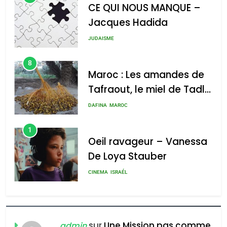
CE QUI NOUS MANQUE –
Jacques Hadida
JUDAISME
8
Maroc : Les amandes de
Tafraout, le miel de Tadla
Azilal consacrés produits
DAFINA
MAROC
du terroir
1
Oeil ravageur – Vanessa
De Loya Stauber
5
CINEMA
ISRAÉL
2025, l’année la plus
meurtrière selon le rapport
2
«Tu dis génocide, je dis
d’ADL contre
FRANCE
ISRAÉL
guerre»: La nouvelle
sur
Une Mission pas comme
l’antisémitisme
admin